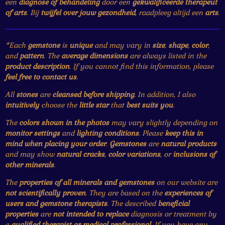
een
diagnose of behandeling
door een
gekwalificeerde therapeut
of arts
. Bij
twijfel over jouw gezondheid
, raadpleeg altijd een
arts
.
*Each
gemstone
is
unique
and may vary in
size
,
shape
,
color
,
and
pattern
. The
average dimensions
are always listed in the
product description
. If you cannot find this information, please
feel free to contact us
.
All
stones
are
cleansed before shipping
. In addition, I also
intuitively
choose the
little star
that
best suits you
.
The
colors shown in the photos
may vary slightly depending on
monitor settings
and
lighting conditions
. Please
keep this in
mind when placing your order
.
Gemstones
are
natural products
and may show
natural cracks
,
color variations
, or
inclusions of
other minerals
.
The
properties of all minerals and gemstones
on our website are
not scientifically proven
. They are based on the
experiences of
users and gemstone therapists
. The described
beneficial
properties
are
not intended to replace
diagnosis or treatment by
a
qualified therapist or medical professional
. If you have any