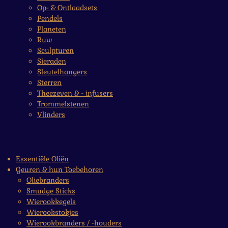
Op- & Ontlaadsets
Pendels
Planeten
Ruw
Sculpturen
Sieraden
Sleutelhangers
Sterren
Theezeven & - infusers
Trommelstenen
Vlinders
Essentiële Oliën
Geuren & hun Toebehoren
Oliebranders
Smudge Sticks
Wierookkegels
Wierookstokjes
Wierookbranders / -houders