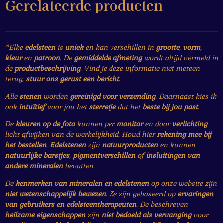
Gerelateerde producten
g
r
r
r
r
r
n
:
r
r
r
r
0
e
e
e
e
s
*Elke
edelsteen
is
uniek
en kan verschillen in
grootte
,
vorm
,
t
n
n
n
n
kleur
en
patroon
. De
gemiddelde afmeting
wordt altijd vermeld in
e
de
productbeschrijving
. Vind je deze informatie niet meteen
r
terug,
stuur ons gerust een bericht
.
r
Alle
stenen
worden
gereinigd voor verzending
. Daarnaast kies ik
e
ook
intuïtief
voor jou het
sterretje
dat het
beste bij jou past
.
n
De
kleuren op de foto
kunnen per
monitor
en door
verlichting
licht afwijken van de werkelijkheid. Houd hier
rekening mee bij
het bestellen
.
Edelstenen
zijn
natuurproducten
en kunnen
natuurlijke barstjes
,
pigmentverschillen
of
insluitingen van
andere mineralen
bevatten.
De
kenmerken van mineralen en edelstenen
op onze website zijn
niet wetenschappelijk bewezen
. Ze zijn gebaseerd op
ervaringen
van gebruikers en edelsteentherapeuten
. De beschreven
heilzame eigenschappen
zijn
niet bedoeld als vervanging
voor