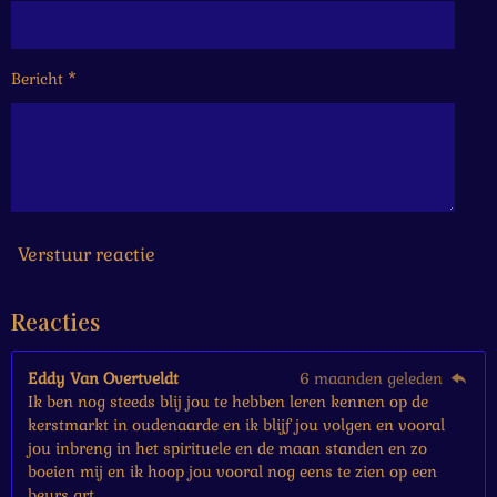
6
6
6
Bericht *
6
6
6
6
6
6
7
s
Verstuur reactie
t
e
Reacties
r
r
e
Eddy Van Overtveldt
6 maanden geleden
n
Ik ben nog steeds blij jou te hebben leren kennen op de
kerstmarkt in oudenaarde en ik blijf jou volgen en vooral
jou inbreng in het spirituele en de maan standen en zo
boeien mij en ik hoop jou vooral nog eens te zien op een
beurs grt