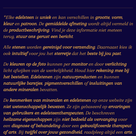
r
r
r
r
0
e
e
e
e
s
*Elke
edelsteen
is
uniek
en kan verschillen in
grootte
,
vorm
,
t
n
n
n
n
kleur
en
patroon
. De
gemiddelde afmeting
wordt altijd vermeld in
e
de
productbeschrijving
. Vind je deze informatie niet meteen
r
terug,
stuur ons gerust een bericht
.
r
Alle
stenen
worden
gereinigd voor verzending
. Daarnaast kies ik
e
ook
intuïtief
voor jou het
sterretje
dat het
beste bij jou past
.
n
De
kleuren op de foto
kunnen per
monitor
en door
verlichting
licht afwijken van de werkelijkheid. Houd hier
rekening mee bij
het bestellen
.
Edelstenen
zijn
natuurproducten
en kunnen
natuurlijke barstjes
,
pigmentverschillen
of
insluitingen van
andere mineralen
bevatten.
De
kenmerken van mineralen en edelstenen
op onze website zijn
niet wetenschappelijk bewezen
. Ze zijn gebaseerd op
ervaringen
van gebruikers en edelsteentherapeuten
. De beschreven
heilzame eigenschappen
zijn
niet bedoeld als vervanging
voor
een
diagnose of behandeling
door een
gekwalificeerde therapeut
of arts
. Bij
twijfel over jouw gezondheid
, raadpleeg altijd een
arts
.