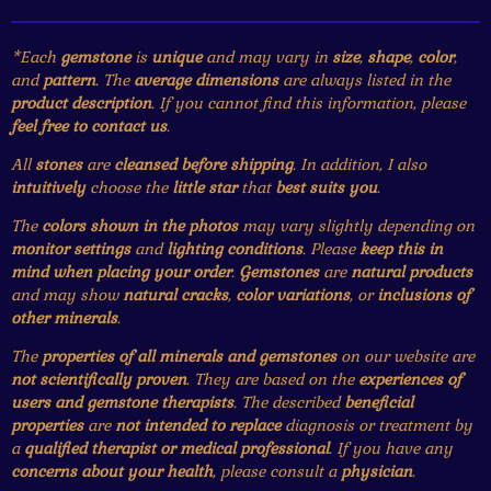
*Each
gemstone
is
unique
and may vary in
size
,
shape
,
color
,
and
pattern
. The
average dimensions
are always listed in the
product description
. If you cannot find this information, please
feel free to contact us
.
All
stones
are
cleansed before shipping
. In addition, I also
intuitively
choose the
little star
that
best suits you
.
The
colors shown in the photos
may vary slightly depending on
monitor settings
and
lighting conditions
. Please
keep this in
mind when placing your order
.
Gemstones
are
natural products
and may show
natural cracks
,
color variations
, or
inclusions of
other minerals
.
The
properties of all minerals and gemstones
on our website are
not scientifically proven
. They are based on the
experiences of
users and gemstone therapists
. The described
beneficial
properties
are
not intended to replace
diagnosis or treatment by
a
qualified therapist or medical professional
. If you have any
concerns about your health
, please consult a
physician
.