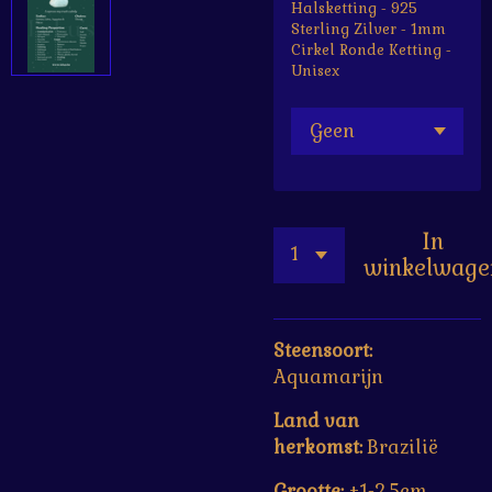
Halsketting - 925
Sterling Zilver - 1mm
Cirkel Ronde Ketting -
Unisex
In
winkelwage
Steensoort:
Aquamarijn
Land van
herkomst:
Brazilië
Grootte:
±1-2.5cm