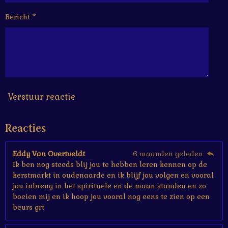
6
6
Bericht *
6
6
6
6
6
6
7
s
Verstuur reactie
t
e
Reacties
r
r
e
Eddy Van Overtveldt
6 maanden geleden
n
Ik ben nog steeds blij jou te hebben leren kennen op de
kerstmarkt in oudenaarde en ik blijf jou volgen en vooral
jou inbreng in het spirituele en de maan standen en zo
boeien mij en ik hoop jou vooral nog eens te zien op een
beurs grt