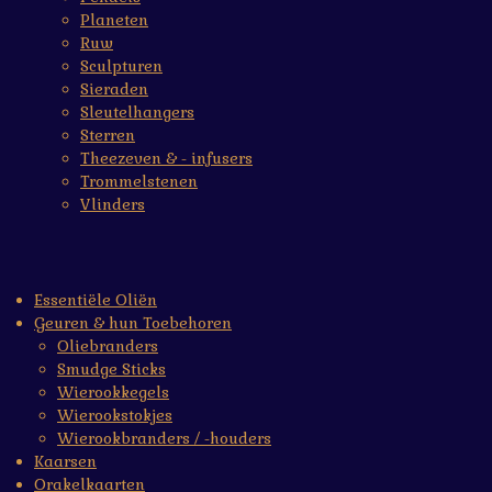
Planeten
Ruw
Sculpturen
Sieraden
Sleutelhangers
Sterren
Theezeven & - infusers
Trommelstenen
Vlinders
Essentiële Oliën
Geuren & hun Toebehoren
Oliebranders
Smudge Sticks
Wierookkegels
Wierookstokjes
Wierookbranders / -houders
Kaarsen
Orakelkaarten