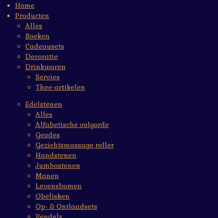
Home
Producten
Alles
Boeken
Cadeausets
Decoratie
Drinkwaren
Servies
Thee-artikelen
Edelstenen
Alles
Alfabetische volgorde
Geodes
Gezichtsmassage roller
Handstenen
Jumbostenen
Manen
Levensbomen
Obelisken
Op- & Ontlaadsets
Pendels