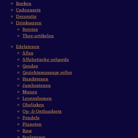
Boeken
Cadeausets
Decoratie
Drinkwaren
Servies
Thee-artikelen
Edelstenen
Alles
Alfabetische volgorde
Geodes
Gezichtsmassage roller
Handstenen
Jumbostenen
Manen
Levensbomen
Obelisken
Op- & Ontlaadsets
Pendels
Planeten
Ruw
Sculpturen