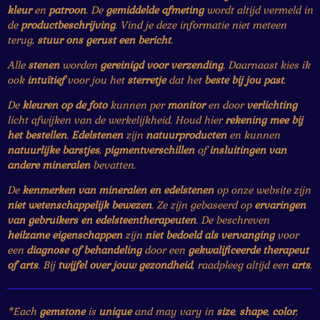
kleur
en
patroon
. De
gemiddelde afmeting
wordt altijd vermeld in
de
productbeschrijving
. Vind je deze informatie niet meteen
terug,
stuur ons gerust een bericht
.
Alle
stenen
worden
gereinigd voor verzending
. Daarnaast kies ik
ook
intuïtief
voor jou het
sterretje
dat het
beste bij jou past
.
De
kleuren op de foto
kunnen per
monitor
en door
verlichting
licht afwijken van de werkelijkheid. Houd hier
rekening mee bij
het bestellen
.
Edelstenen
zijn
natuurproducten
en kunnen
natuurlijke barstjes
,
pigmentverschillen
of
insluitingen van
andere mineralen
bevatten.
De
kenmerken van mineralen en edelstenen
op onze website zijn
niet wetenschappelijk bewezen
. Ze zijn gebaseerd op
ervaringen
van gebruikers en edelsteentherapeuten
. De beschreven
heilzame eigenschappen
zijn
niet bedoeld als vervanging
voor
een
diagnose of behandeling
door een
gekwalificeerde therapeut
of arts
. Bij
twijfel over jouw gezondheid
, raadpleeg altijd een
arts
.
*Each
gemstone
is
unique
and may vary in
size
,
shape
,
color
,