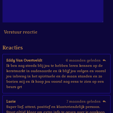
6
6
6
6
7
s
Verstuur reactie
t
e
Reacties
r
r
e
Eddy Van Overtveldt
6 maanden geleden
n
Ik ben nog steeds blij jou te hebben leren kennen op de
kerstmarkt in oudenaarde en ik blijf jou volgen en vooral
jou inbreng in het spirituele en de maan standen en zo
boeien mij en ik hoop jou vooral nog eens te zien op een
beurs grt
Lucie
7 maanden geleden
Super lief, attent, positief en klantvriendelijk persoon.
Staat altijd klaar om extra info te geven over je aankoop.