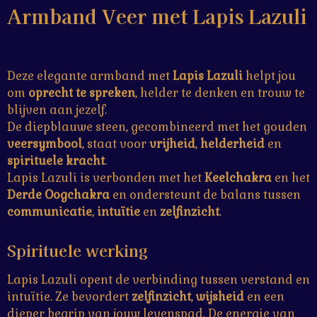
e
e
e
e
e
n
Armband Veer met Lapis Lazuli
e
g
r
r
r
r
r
n
:
r
r
r
r
0
e
e
e
e
Deze elegante armband met
Lapis Lazuli
helpt jou
s
om
oprecht te spreken
, helder te denken en trouw te
t
n
n
n
n
blijven aan jezelf.
e
De diepblauwe steen, gecombineerd met het gouden
r
veersymbool
, staat voor
vrijheid
,
helderheid
en
r
spirituele kracht
.
e
Lapis Lazuli is verbonden met het
Keelchakra
en het
n
Derde Oogchakra
en ondersteunt de balans tussen
communicatie
,
intuïtie
en
zelfinzicht
.
Spirituele werking
Lapis Lazuli opent de verbinding tussen verstand en
intuïtie. Ze bevordert
zelfinzicht
,
wijsheid
en een
dieper begrip van jouw levenspad. De energie van