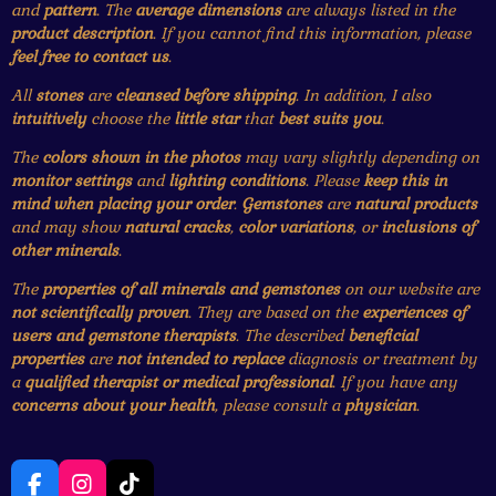
and
pattern
. The
average dimensions
are always listed in the
product description
. If you cannot find this information, please
feel free to contact us
.
All
stones
are
cleansed before shipping
. In addition, I also
intuitively
choose the
little star
that
best suits you
.
The
colors shown in the photos
may vary slightly depending on
monitor settings
and
lighting conditions
. Please
keep this in
mind when placing your order
.
Gemstones
are
natural products
and may show
natural cracks
,
color variations
, or
inclusions of
other minerals
.
The
properties of all minerals and gemstones
on our website are
not scientifically proven
. They are based on the
experiences of
users and gemstone therapists
. The described
beneficial
properties
are
not intended to replace
diagnosis or treatment by
a
qualified therapist or medical professional
. If you have any
concerns about your health
, please consult a
physician
.
F
I
T