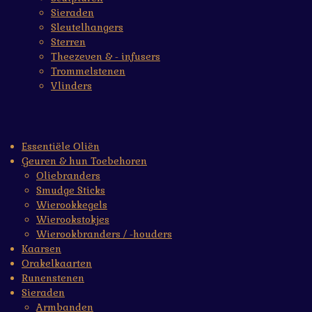
Sieraden
Sleutelhangers
Sterren
Theezeven & - infusers
Trommelstenen
Vlinders
Essentiële Oliën
Geuren & hun Toebehoren
Oliebranders
Smudge Sticks
Wierookkegels
Wierookstokjes
Wierookbranders / -houders
Kaarsen
Orakelkaarten
Runenstenen
Sieraden
Armbanden