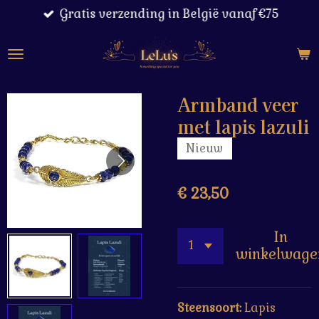
Gratis verzending in België vanaf €75
Ga
direct
naar
de
hoofdinhoud
Armband veer
met lapis lazuli
Nieuw
€ 23,50
In
winkelwage
Steensoort:
Lapis