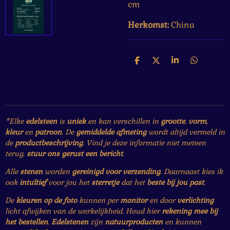
cm
Herkomst:
China
D
D
S
D
e
e
h
e
l
e
a
l
e
l
r
e
n
e
n
*Elke
edelsteen
is
uniek
en kan verschillen in
grootte
,
vorm
,
kleur
en
patroon
. De
gemiddelde afmeting
wordt altijd vermeld in
de
productbeschrijving
. Vind je deze informatie niet meteen
terug,
stuur ons gerust een bericht
.
Alle
stenen
worden
gereinigd voor verzending
. Daarnaast kies ik
ook
intuïtief
voor jou het
sterretje
dat het
beste bij jou past
.
De
kleuren op de foto
kunnen per
monitor
en door
verlichting
licht afwijken van de werkelijkheid. Houd hier
rekening mee bij
het bestellen
.
Edelstenen
zijn
natuurproducten
en kunnen