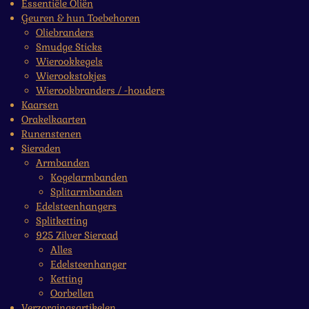
Essentiële Oliën
Geuren & hun Toebehoren
Oliebranders
Smudge Sticks
Wierookkegels
Wierookstokjes
Wierookbranders / -houders
Kaarsen
Orakelkaarten
Runenstenen
Sieraden
Armbanden
Kogelarmbanden
Splitarmbanden
Edelsteenhangers
Splitketting
925 Zilver Sieraad
Alles
Edelsteenhanger
Ketting
Oorbellen
Verzorgingsartikelen