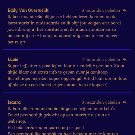
r
e
Eddy Van Overtveldt
6 maanden geleden
n
Ik ben nog steeds blij jou te hebben leren kennen op de
kerstmarkt in oudenaarde en ik blijf jou volgen en vooral
jou inbreng in het spirituele en de maan standen en zo
boeien mij en ik hoop jou vooral nog eens te zien op een
beurs grt
Lucie
7 maanden geleden
Super lief, attent, positief en klantvriendelijk persoon. Staat
altijd klaar om extra info te geven over je aankoop.
Bestellingen worden super opgevolgd! Altijd leuk om on line,
of als ze op een markt ergens staat, iets te kopen :)
Isaura
9 maanden geleden
Ik kan alleen maar mooie dingen schrijven over Lelu's.
Zowel persoonlijk gekocht op een marktje als via de
webshop.
En beide ervaringen waren super goed.
Een persoonlijke aanpak en heel begaan met de klanten.