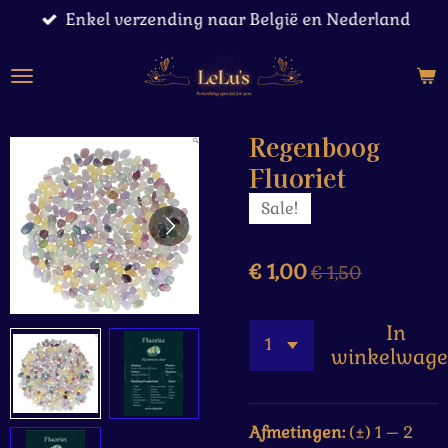
Enkel verzending naar België en Nederland
Ga
direct
naar
de
hoofdinhoud
Regenboog
Fluoriet
Sale!
€ 1,00
€ 1,50
In
winkelwag
Afmetingen:
(±) 1 – 2