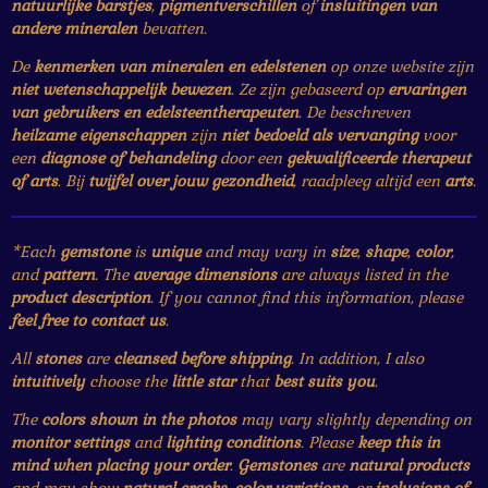
natuurlijke barstjes
,
pigmentverschillen
of
insluitingen van
andere mineralen
bevatten.
De
kenmerken van mineralen en edelstenen
op onze website zijn
niet wetenschappelijk bewezen
. Ze zijn gebaseerd op
ervaringen
van gebruikers en edelsteentherapeuten
. De beschreven
heilzame eigenschappen
zijn
niet bedoeld als vervanging
voor
een
diagnose of behandeling
door een
gekwalificeerde therapeut
of arts
. Bij
twijfel over jouw gezondheid
, raadpleeg altijd een
arts
.
*Each
gemstone
is
unique
and may vary in
size
,
shape
,
color
,
and
pattern
. The
average dimensions
are always listed in the
product description
. If you cannot find this information, please
feel free to contact us
.
All
stones
are
cleansed before shipping
. In addition, I also
intuitively
choose the
little star
that
best suits you
.
The
colors shown in the photos
may vary slightly depending on
monitor settings
and
lighting conditions
. Please
keep this in
mind when placing your order
.
Gemstones
are
natural products