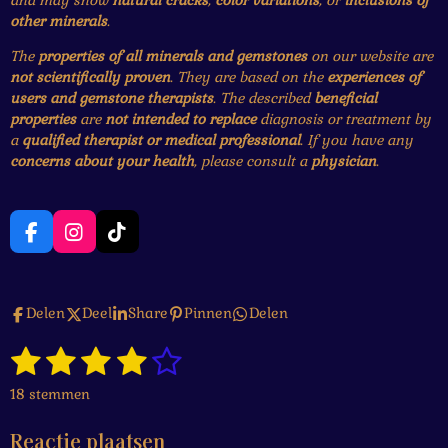
and may show
natural cracks
,
color variations
, or
inclusions of
other minerals
.
The
properties of all minerals and gemstones
on our website are
not scientifically proven
. They are based on the
experiences of
users and gemstone therapists
. The described
beneficial
properties
are
not intended to replace
diagnosis or treatment by
a
qualified therapist or medical professional
. If you have any
concerns about your health
, please consult a
physician
.
F
I
T
a
n
i
c
s
k
e
t
T
Delen
Deel
Share
Pinnen
Delen
b
a
o
o
g
k
1
2
3
4
5
o
r
S
R
k
a
t
a
s
s
s
s
s
e
m
18 stemmen
t
m
t
t
t
t
t
i
m
Reactie plaatsen
n
e