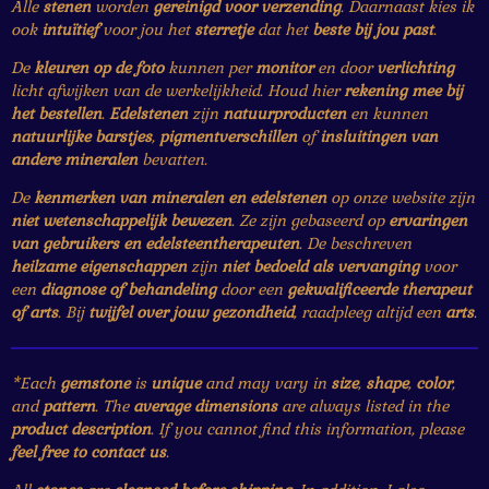
Alle
stenen
worden
gereinigd voor verzending
. Daarnaast kies ik
ook
intuïtief
voor jou het
sterretje
dat het
beste bij jou past
.
De
kleuren op de foto
kunnen per
monitor
en door
verlichting
licht afwijken van de werkelijkheid. Houd hier
rekening mee bij
het bestellen
.
Edelstenen
zijn
natuurproducten
en kunnen
natuurlijke barstjes
,
pigmentverschillen
of
insluitingen van
andere mineralen
bevatten.
De
kenmerken van mineralen en edelstenen
op onze website zijn
niet wetenschappelijk bewezen
. Ze zijn gebaseerd op
ervaringen
van gebruikers en edelsteentherapeuten
. De beschreven
heilzame eigenschappen
zijn
niet bedoeld als vervanging
voor
een
diagnose of behandeling
door een
gekwalificeerde therapeut
of arts
. Bij
twijfel over jouw gezondheid
, raadpleeg altijd een
arts
.
*Each
gemstone
is
unique
and may vary in
size
,
shape
,
color
,
and
pattern
. The
average dimensions
are always listed in the
product description
. If you cannot find this information, please
feel free to contact us
.