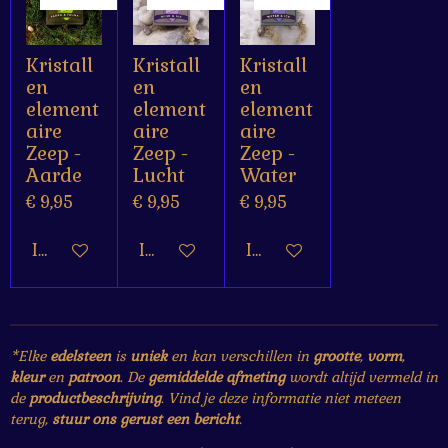
Kristall
Kristall
Kristall
en
en
en
element
element
element
aire
aire
aire
Zeep -
Zeep -
Zeep -
Aarde
Lucht
Water
€ 9,95
€ 9,95
€ 9,95
In winkelwagen
In winkelwagen
In winkelwagen
*Elke
edelsteen
is
uniek
en kan verschillen in
grootte
,
vorm
,
kleur
en
patroon
. De
gemiddelde afmeting
wordt altijd vermeld in
de
productbeschrijving
. Vind je deze informatie niet meteen
terug,
stuur ons gerust een bericht
.