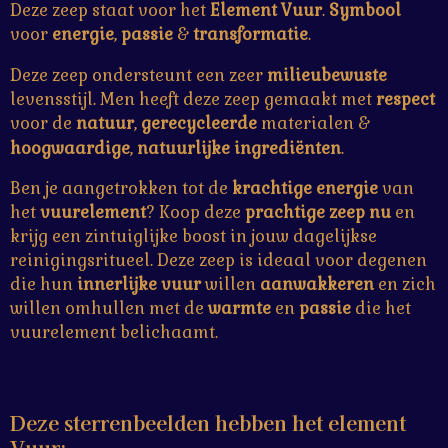
n
n
n
n
Deze zeep staat voor het
Element Vuur
.
Symbool
e
voor
energie
,
passie
&
transformatie
.
r
r
Deze zeep ondersteunt een zeer
milieubewuste
e
levensstijl. Men heeft deze zeep gemaakt met
respect
n
voor de
natuur
,
gerecycleerde
materialen &
hoogwaardige
,
natuurlijke
ingrediënten
.
Ben je aangetrokken tot de
krachtige
energie
van
het
vuurelement
? Koop deze
prachtige zeep nu
en
krijg een zintuiglijke boost in jouw dagelijkse
reinigingsritueel. Deze zeep is ideaal voor degenen
die hun
innerlijke vuur
willen
aanwakkeren
en zich
willen omhullen met de
warmte
en
passie
die het
vuurelement belichaamt.
Deze
sterrenbeelden
hebben het
element
Vuur
: