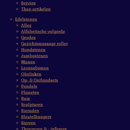
Servies
Thee-artikelen
Edelstenen
Alles
Alfabetische volgorde
Geodes
Gezichtsmassage roller
Handstenen
Jumbostenen
Manen
Levensbomen
Obelisken
Op- & Ontlaadsets
Pendels
Planeten
Ruw
Sculpturen
Sieraden
Sleutelhangers
Sterren
Theezeven & - infusers