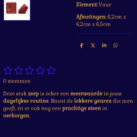
Element:
Vuur
Afmetingen:
6,2cm x
6,2cm x 6,5cm
D
D
S
D
e
e
h
e
l
e
a
l
e
l
r
e
1
2
3
4
5
n
e
n
S
R
t
a
s
s
s
s
s
0 stemmen
e
t
t
t
t
t
t
m
i
Deze stuk
zeep
is zeker een
meerwaarde
in jouw
m
e
e
e
e
e
n
e
dagelijkse
routine
. Naast de
lekkere
geuren
die men
g
r
r
r
r
r
n
geeft, zit er ook nog een
prachtige
steen
in
:
verborgen
.
r
r
r
r
0
e
e
e
e
s
t