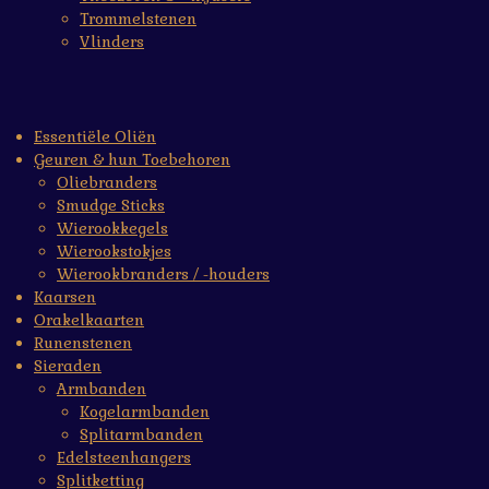
Trommelstenen
Vlinders
Essentiële Oliën
Geuren & hun Toebehoren
Oliebranders
Smudge Sticks
Wierookkegels
Wierookstokjes
Wierookbranders / -houders
Kaarsen
Orakelkaarten
Runenstenen
Sieraden
Armbanden
Kogelarmbanden
Splitarmbanden
Edelsteenhangers
Splitketting