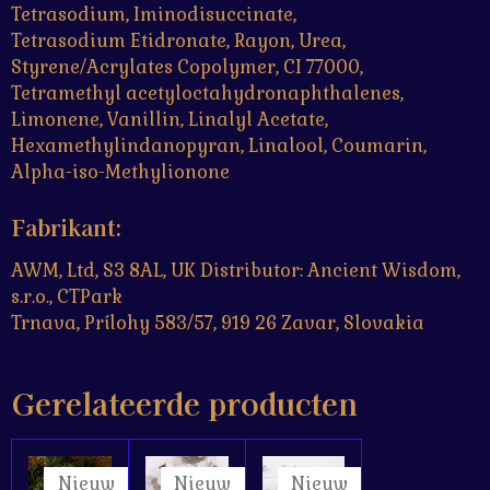
Tetrasodium, Iminodisuccinate,
Tetrasodium Etidronate, Rayon, Urea,
Styrene/Acrylates Copolymer, CI 77000,
Tetramethyl acetyloctahydronaphthalenes,
Limonene, Vanillin, Linalyl Acetate,
Hexamethylindanopyran, Linalool, Coumarin,
Alpha-iso-Methylionone
Fabrikant:
AWM, Ltd, S3 8AL, UK Distributor: Ancient Wisdom,
s.r.o., CTPark
Trnava, Prílohy 583/57, 919 26 Zavar, Slovakia
Gerelateerde producten
Nieuw
Nieuw
Nieuw