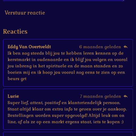
7
s
Verstuur reactie
t
e
Reacties
r
r
e
Eddy Van Overtveldt
6 maanden geleden
n
Ik ben nog steeds blij jou te hebben leren kennen op de
kerstmarkt in oudenaarde en ik blijf jou volgen en vooral
jou inbreng in het spirituele en de maan standen en zo
boeien mij en ik hoop jou vooral nog eens te zien op een
beurs grt
Lucie
7 maanden geleden
Super lief, attent, positief en klantvriendelijk persoon.
Staat altijd klaar om extra info te geven over je aankoop.
Bestellingen worden super opgevolgd! Altijd leuk om on
line, of als ze op een markt ergens staat, iets te kopen :)