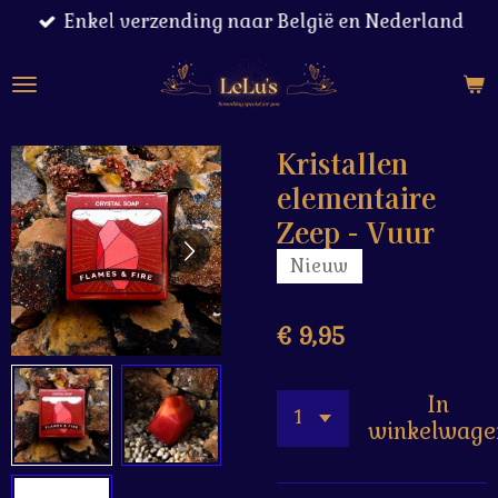
Enkel verzending naar België en Nederland
Ga
direct
naar
de
hoofdinhoud
Kristallen
elementaire
Zeep - Vuur
Nieuw
€ 9,95
In
winkelwage