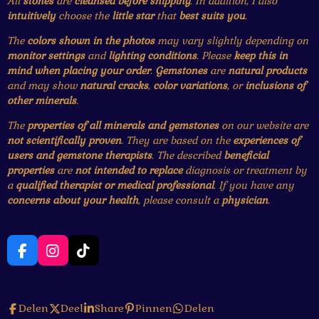
All
stones
are
cleansed before shipping
. In addition, I also
intuitively
choose the
little star
that
best suits you
.
The
colors shown in the photos
may vary slightly depending on
monitor settings
and
lighting conditions
. Please
keep this in
mind when placing your order
.
Gemstones
are
natural products
and may show
natural cracks
,
color variations
, or
inclusions of
other minerals
.
The
properties of all minerals and gemstones
on our website are
not scientifically proven
. They are based on the
experiences of
users and gemstone therapists
. The described
beneficial
properties
are
not intended to replace
diagnosis or treatment by
a
qualified therapist or medical professional
. If you have any
concerns about your health
, please consult a
physician
.
F
I
T
a
n
i
c
s
k
e
t
T
Delen
Deel
Share
Pinnen
Delen
b
a
o