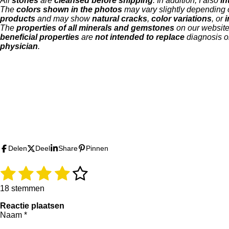
All
stones
are
cleansed before shipping
. In addition, I also
in
The
colors shown in the photos
may vary slightly depending
products
and may show
natural cracks
,
color variations
, or
i
The
properties of all minerals and gemstones
on our websit
beneficial properties
are
not intended to replace
diagnosis o
physician
.
F
I
T
a
n
i
c
s
k
e
t
T
b
a
o
Delen
Deel
Share
Pinnen
o
g
k
o
r
1
2
3
4
5
R
S
k
a
a
t
s
s
s
s
s
m
t
e
18 stemmen
i
m
t
t
t
t
t
Reactie plaatsen
n
m
Naam *
g
e
e
e
e
e
e
:
n