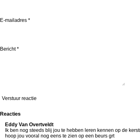
4
r
r
r
r
r
.
r
r
r
r
1
6
E-mailadres *
e
e
e
e
6
6
n
n
n
n
6
6
6
Bericht *
6
6
6
6
6
7
s
t
Verstuur reactie
e
r
r
Reacties
e
n
Eddy Van Overtveldt
Ik ben nog steeds blij jou te hebben leren kennen op de kerst
hoop jou vooral nog eens te zien op een beurs grt