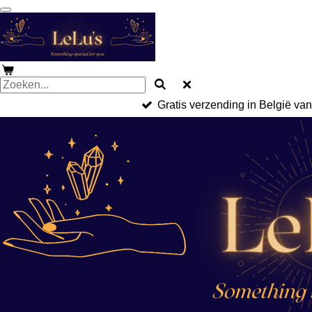
Ga
direct
naar
de
hoofdinhoud
Gratis verzending in België va