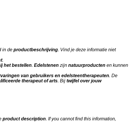
d in de
productbeschrijving
. Vind je deze informatie niet
st
.
j het bestellen
.
Edelstenen
zijn
natuurproducten
en kunnen
rvaringen van gebruikers en edelsteentherapeuten
. De
ificeerde therapeut of arts
. Bij
twijfel over jouw
he
product description
. If you cannot find this information,