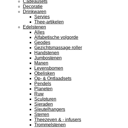
Cadeausets
Decoratie
Drinkwaren
Servies
Thee-artikelen
Edelstenen
Alles
Alfabetische volgorde
Geodes
Gezichtsmassage roller
Handstenen
Jumbostenen
Manen
Levensbomen
Obelisken
Op- & Ontlaadsets
Pendels
Planeten
Ruw
Sculpturen
Sieraden
Sleutelhangers
Sterren
Theezeven & - infusers
Trommelstenen