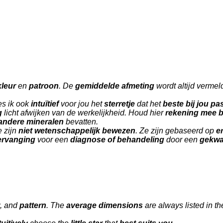
kleur
en
patroon
. De
gemiddelde afmeting
wordt altijd vermel
es ik ook
intuïtief
voor jou het
sterretje
dat het
beste bij jou pa
g
licht afwijken van de werkelijkheid. Houd hier
rekening mee bi
 andere mineralen
bevatten.
 zijn
niet wetenschappelijk bewezen
. Ze zijn gebaseerd op
e
vervanging
voor een
diagnose of behandeling
door een
gekwal
, and
pattern
. The
average dimensions
are always listed in t