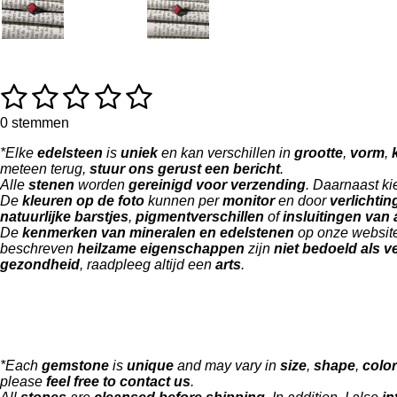
1
2
3
4
5
R
S
a
t
s
s
s
s
s
t
e
0 stemmen
i
m
t
t
t
t
t
*Elke
edelsteen
is
uniek
en kan verschillen in
grootte
,
vorm
,
n
m
meteen terug,
stuur ons gerust een bericht
.
g
e
e
e
e
e
e
Alle
stenen
worden
gereinigd voor verzending
. Daarnaast ki
:
n
De
kleuren op de foto
kunnen per
monitor
en door
verlichtin
0
r
r
r
r
r
natuurlijke barstjes
,
pigmentverschillen
of
insluitingen van
s
r
r
r
r
De
kenmerken van mineralen en edelstenen
op onze website
t
beschreven
heilzame eigenschappen
zijn
niet bedoeld als 
e
e
e
e
e
gezondheid
, raadpleeg altijd een
arts
.
r
r
n
n
n
n
e
n
*Each
gemstone
is
unique
and may vary in
size
,
shape
,
color
please
feel free to contact us
.