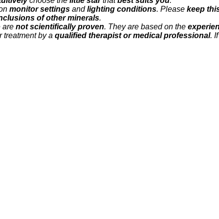
tuitively
choose the
little star
that
best suits you
.
 on
monitor settings
and
lighting conditions
. Please
keep thi
nclusions of other minerals
.
e are
not scientifically proven
. They are based on the
experien
r treatment by a
qualified therapist or medical professional
. 