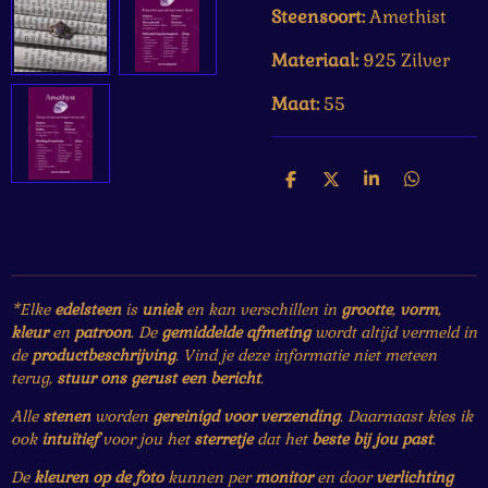
Steensoort:
Amethist
Materiaal:
925 Zilver
Maat:
55
D
D
S
D
e
e
h
e
l
e
a
l
e
l
r
e
n
e
n
*Elke
edelsteen
is
uniek
en kan verschillen in
grootte
,
vorm
,
kleur
en
patroon
. De
gemiddelde afmeting
wordt altijd vermeld in
de
productbeschrijving
. Vind je deze informatie niet meteen
terug,
stuur ons gerust een bericht
.
Alle
stenen
worden
gereinigd voor verzending
. Daarnaast kies ik
ook
intuïtief
voor jou het
sterretje
dat het
beste bij jou past
.
De
kleuren op de foto
kunnen per
monitor
en door
verlichting