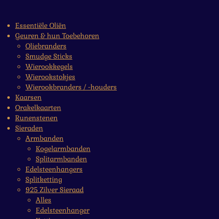
Essentiële Oliën
Geuren & hun Toebehoren
Oliebranders
Smudge Sticks
Wierookkegels
Wierookstokjes
Wierookbranders / -houders
Kaarsen
Orakelkaarten
Runenstenen
Sieraden
Armbanden
Kogelarmbanden
Splitarmbanden
Edelsteenhangers
Splitketting
925 Zilver Sieraad
Alles
Edelsteenhanger