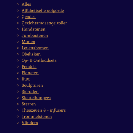
Alles
Alfabetische volgorde
Geodes
Gezichtsmassage roller
Handstenen
Jumbostenen
Manen
Levensbomen
Obelisken
Op- & Ontlaadsets
Pendels
Planeten
Ruw
Sculpturen
Sieraden
Sleutelhangers
Sterren
Theezeven & - infusers
Trommelstenen
Vlinders