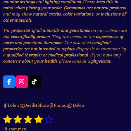
monitor settings
and
lighting conditions
. Please
keep this in
mind when placing your order
.
Gemstones
are
natural products
and may show
natural cracks
,
color variations
, or
inclusions of
other minerals
.
The
properties of all minerals and gemstones
on our website are
not scientifically proven
. They are based on the
experiences of
users and gemstone therapists
. The described
beneficial
properties
are
not intended to replace
diagnosis or treatment by
a
qualified therapist or medical professional
. If you have any
concerns about your health
, please consult a
physician
.
F
I
T
a
n
i
c
s
k
e
t
T
Delen
Deel
Share
Pinnen
Delen
b
a
o
o
g
k
1
2
3
4
5
o
r
S
R
k
a
t
a
s
s
s
s
s
e
m
18 stemmen
t