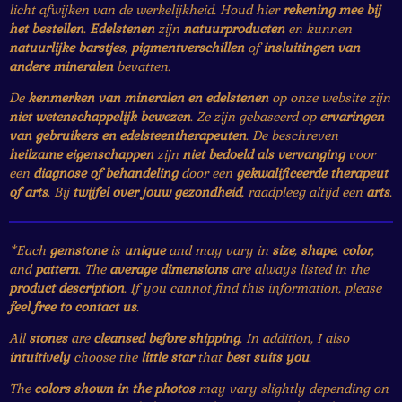
licht afwijken van de werkelijkheid. Houd hier
rekening mee bij
het bestellen
.
Edelstenen
zijn
natuurproducten
en kunnen
natuurlijke barstjes
,
pigmentverschillen
of
insluitingen van
andere mineralen
bevatten.
De
kenmerken van mineralen en edelstenen
op onze website zijn
niet wetenschappelijk bewezen
. Ze zijn gebaseerd op
ervaringen
van gebruikers en edelsteentherapeuten
. De beschreven
heilzame eigenschappen
zijn
niet bedoeld als vervanging
voor
een
diagnose of behandeling
door een
gekwalificeerde therapeut
of arts
. Bij
twijfel over jouw gezondheid
, raadpleeg altijd een
arts
.
*Each
gemstone
is
unique
and may vary in
size
,
shape
,
color
,
and
pattern
. The
average dimensions
are always listed in the
product description
. If you cannot find this information, please
feel free to contact us
.
All
stones
are
cleansed before shipping
. In addition, I also
intuitively
choose the
little star
that
best suits you
.
The
colors shown in the photos
may vary slightly depending on