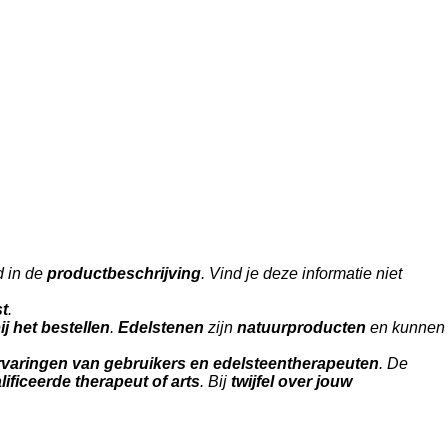
d in de
productbeschrijving
. Vind je deze informatie niet
st
.
j het bestellen
.
Edelstenen
zijn
natuurproducten
en kunnen
rvaringen van gebruikers en edelsteentherapeuten
. De
ificeerde therapeut of arts
. Bij
twijfel over jouw