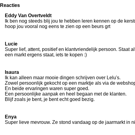
r
Reacties
e
n
Eddy Van Overtveldt
Ik ben nog steeds blij jou te hebben leren kennen op de kerst
hoop jou vooral nog eens te zien op een beurs grt
Lucie
Super lief, attent, positief en klantvriendelijk persoon. Staat
een markt ergens staat, iets te kopen :)
Isaura
Ik kan alleen maar mooie dingen schrijven over Lelu's.
Zowel persoonlijk gekocht op een marktje als via de websho
En beide ervaringen waren super goed.
Een persoonlijke aanpak en heel begaan met de klanten.
Blijf zoals je bent, je bent echt goed bezig.
Enya
Super lieve mevrouw. Ze stond vandaag op de jaarmarkt in n