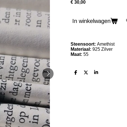
€ 30,00
In winkelwagen
Steensoort:
Amethist
Materiaal:
925 Zilver
Maat:
55
D
D
S
e
e
h
l
e
a
e
l
r
n
e