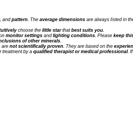
, and
pattern
. The
average dimensions
are always listed in t
tuitively
choose the
little star
that
best suits you
.
 on
monitor settings
and
lighting conditions
. Please
keep thi
nclusions of other minerals
.
e are
not scientifically proven
. They are based on the
experien
r treatment by a
qualified therapist or medical professional
. 