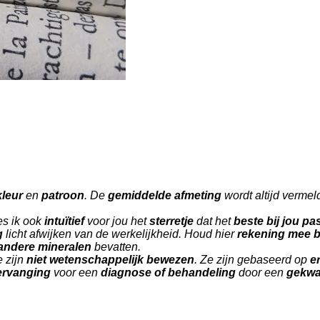
kleur
en
patroon
. De
gemiddelde afmeting
wordt altijd vermel
es ik ook
intuïtief
voor jou het
sterretje
dat het
beste bij jou pa
g
licht afwijken van de werkelijkheid. Houd hier
rekening mee bi
 andere mineralen
bevatten.
 zijn
niet wetenschappelijk bewezen
. Ze zijn gebaseerd op
e
vervanging
voor een
diagnose of behandeling
door een
gekwal