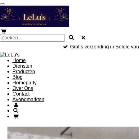
Ga
direct
naar
de
hoofdinhoud
Gratis verzending in België va
Home
Diensten
Producten
Blog
Homeparty
Over Ons
Contact
Avondmarkten