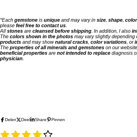
*Each
gemstone
is
unique
and may vary in
size
,
shape
,
color
please
feel free to contact us
.
All
stones
are
cleansed before shipping
. In addition, I also
in
The
colors shown in the photos
may vary slightly depending
products
and may show
natural cracks
,
color variations
, or
i
The
properties of all minerals and gemstones
on our websit
beneficial properties
are
not intended to replace
diagnosis o
physician
.
F
I
T
a
n
i
c
s
k
e
t
T
b
a
o
Delen
Deel
Share
Pinnen
o
g
k
o
r
1
2
3
4
5
R
S
k
a