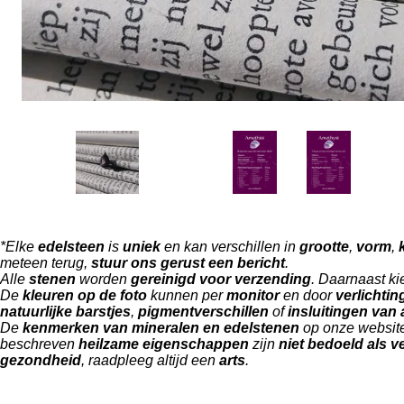
*Elke
edelsteen
is
uniek
en kan verschillen in
grootte
,
vorm
,
meteen terug,
stuur ons gerust een bericht
.
Alle
stenen
worden
gereinigd voor verzending
. Daarnaast ki
De
kleuren op de foto
kunnen per
monitor
en door
verlichtin
natuurlijke barstjes
,
pigmentverschillen
of
insluitingen van
De
kenmerken van mineralen en edelstenen
op onze website
beschreven
heilzame eigenschappen
zijn
niet bedoeld als 
gezondheid
, raadpleeg altijd een
arts
.