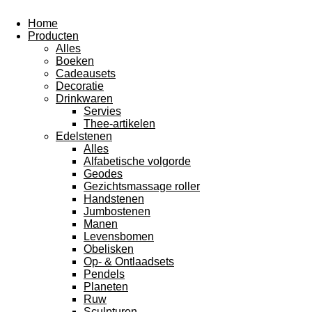
Home
Producten
Alles
Boeken
Cadeausets
Decoratie
Drinkwaren
Servies
Thee-artikelen
Edelstenen
Alles
Alfabetische volgorde
Geodes
Gezichtsmassage roller
Handstenen
Jumbostenen
Manen
Levensbomen
Obelisken
Op- & Ontlaadsets
Pendels
Planeten
Ruw
Sculpturen