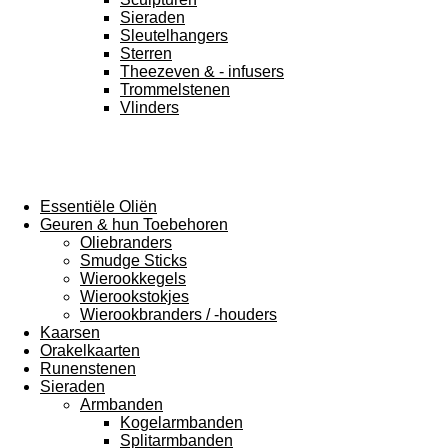
Sieraden
Sleutelhangers
Sterren
Theezeven & - infusers
Trommelstenen
Vlinders
Essentiële Oliën
Geuren & hun Toebehoren
Oliebranders
Smudge Sticks
Wierookkegels
Wierookstokjes
Wierookbranders / -houders
Kaarsen
Orakelkaarten
Runenstenen
Sieraden
Armbanden
Kogelarmbanden
Splitarmbanden