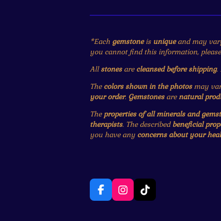
*Each
gemstone
is
unique
and may var
you cannot find this information, pleas
All
stones
are
cleansed before shipping
.
The
colors shown in the photos
may vary
your order
.
Gemstones
are
natural prod
The
properties of all minerals and gems
therapists
. The described
beneficial prop
you have any
concerns about your heal
F
I
T
a
n
i
c
s
k