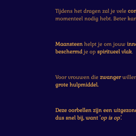
r
r
r
r
r
n
:
r
r
r
r
Tijdens het dragen zal je vele
co
0
e
e
e
e
momenteel nodig hebt. Beter kan
s
n
n
n
n
t
e
r
Maansteen
helpt je om jouw
inne
r
beschermd
je op
spiritueel
vlak
.
e
n
Voor vrouwen die
zwanger
wille
grote hulpmiddel.
Deze oorbellen zijn een uitgezo
dus snel bij, want '
op is op'.