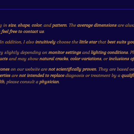
y in
size
,
shape
,
color
, and
pattern
. The
average dimensions
are alwa
e
feel free to contact us
.
 In addition, I also
intuitively
choose the
little star
that
best suits yo
 slightly depending on
monitor settings
and
lighting conditions
. P
ucts
and may show
natural cracks
,
color variations
, or
inclusions o
tones
on our website are
not scientifically proven
. They are based o
erties
are
not intended to replace
diagnosis or treatment by a
qualif
th
, please consult a
physician
.