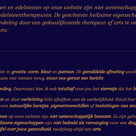
n en edelstenen op onze website zijn niet wetenschappe
edelsteentherapeuten. De geschetste heilzame eigenscha
eling door een gekwalificeerde therapeut of arts te ve
ts.
len in
grootte
,
vorm
,
kleur
en
patroon
. De
gemiddelde afmeting
wordt 
matie niet meteen terug,
stuur ons gerust een bericht
.
ending
. Daarnaast kies ik ook
intuïtief
voor jou het
sterretje
dat het
b
or
en door
verlichting
licht afwijken van de werkelijkheid. Houd hie
nnen
natuurlijke barstjes
,
pigmentverschillen
of
insluitingen van an
enen
op onze website zijn
niet wetenschappelijk bewezen
. Ze zijn ge
ilzame eigenschappen
zijn
niet bedoeld als vervanging
voor een
dia
jfel over jouw gezondheid
, raadpleeg altijd een
arts
.