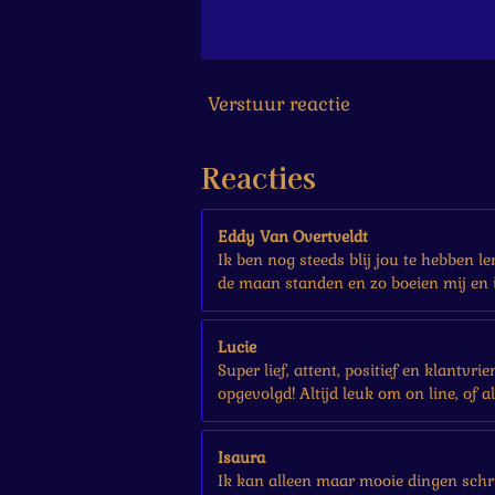
6
6
7
s
Verstuur reactie
t
e
r
Reacties
r
e
n
Eddy Van Overtveldt
Ik ben nog steeds blij jou te hebben l
de maan standen en zo boeien mij en i
Lucie
Super lief, attent, positief en klantvr
opgevolgd! Altijd leuk om on line, of a
Isaura
Ik kan alleen maar mooie dingen schri