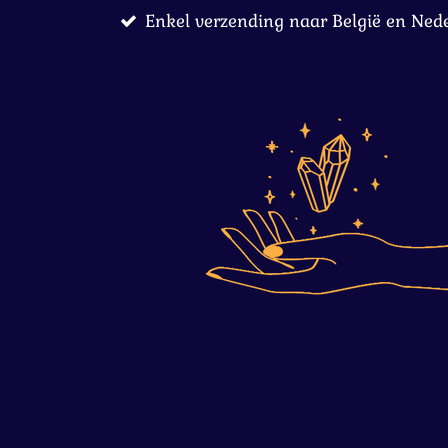
Enkel verzending naar België en Ned
Ga
direct
naar
de
hoofdinhoud