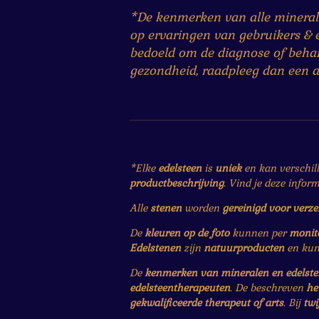
*De kenmerken van alle minerale
op ervaringen van gebruikers & 
bedoeld om de diagnose of behand
gezondheid, raadpleeg dan een ar
*Elke
edelsteen
is
uniek
en kan verschil
productbeschrijving
. Vind je deze infor
Alle
stenen
worden
gereinigd voor verz
De
kleuren op de foto
kunnen per
monit
Edelstenen
zijn
natuurproducten
en ku
De
kenmerken van mineralen en edelst
edelsteentherapeuten
. De beschreven
he
gekwalificeerde therapeut of arts
. Bij
twi