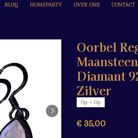
BLOG
HOMEPARTY
OVER ONS
CONTACT
Oorbel Re
Maansteen
Diamant 92
Zilver
Op = Op
€ 35,00