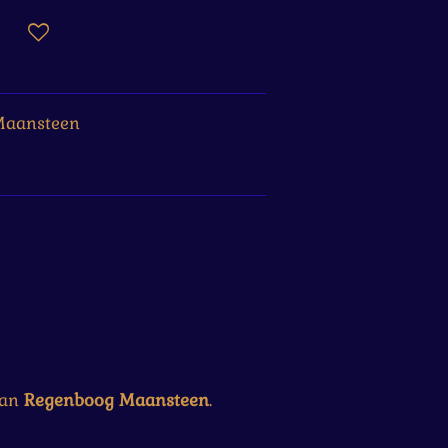
Maansteen
van
Regenboog Maansteen
.