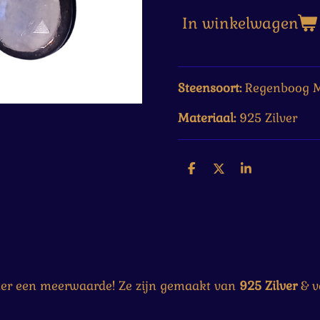
In winkelwagen
Steensoort:
Regenboog 
Materiaal:
925 Zilver
D
D
S
e
e
h
l
e
a
e
l
r
n
e
eker een meerwaarde! Ze zijn gemaakt van
925 Zilver
& 