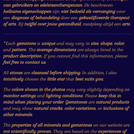
van gebruikers en edelsteentherapeuten
. De beschreven
heilzame eigenschappen
zijn
niet bedoeld als vervanging
voor
een
diagnose of behandeling
door een
gekwalificeerde therapeut
of arts
. Bij
twijfel over jouw gezondheid
, raadpleeg altijd een
arts
.
*Each
gemstone
is
unique
and may vary in
size
,
shape
,
color
,
and
pattern
. The
average dimensions
are always listed in the
product description
. If you cannot find this information, please
feel free to contact us
.
All
stones
are
cleansed before shipping
. In addition, I also
intuitively
choose the
little star
that
best suits you
.
The
colors shown in the photos
may vary slightly depending on
monitor settings
and
lighting conditions
. Please
keep this in
mind when placing your order
.
Gemstones
are
natural products
and may show
natural cracks
,
color variations
, or
inclusions of
other minerals
.
The
properties of all minerals and gemstones
on our website are
not scientifically proven
. They are based on the
experiences of