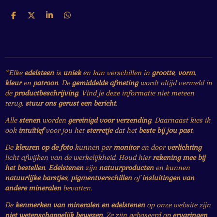
D
D
S
D
e
e
h
e
l
e
a
l
e
l
r
e
n
e
n
*Elke
edelsteen
is
uniek
en kan verschillen in
grootte
,
vorm
,
kleur
en
patroon
. De
gemiddelde afmeting
wordt altijd vermeld in
de
productbeschrijving
. Vind je deze informatie niet meteen
terug,
stuur ons gerust een bericht
.
Alle
stenen
worden
gereinigd voor verzending
. Daarnaast kies ik
ook
intuïtief
voor jou het
sterretje
dat het
beste bij jou past
.
De
kleuren op de foto
kunnen per
monitor
en door
verlichting
licht afwijken van de werkelijkheid. Houd hier
rekening mee bij
het bestellen
.
Edelstenen
zijn
natuurproducten
en kunnen
natuurlijke barstjes
,
pigmentverschillen
of
insluitingen van
andere mineralen
bevatten.
De
kenmerken van mineralen en edelstenen
op onze website zijn
niet wetenschappelijk bewezen
. Ze zijn gebaseerd op
ervaringen