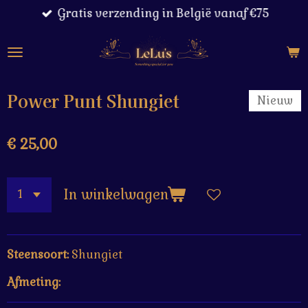
Gratis verzending in België vanaf €75
Ga
direct
naar
de
hoofdinhoud
Power Punt Shungiet
Nieuw
€ 25,00
In winkelwagen
Steensoort:
Shungiet
Afmeting: