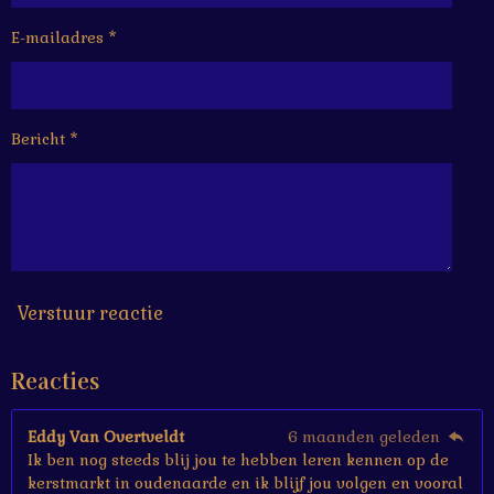
e
e
e
e
1
6
E-mailadres *
n
n
n
n
6
6
6
6
Bericht *
6
6
6
6
6
6
7
s
Verstuur reactie
t
e
Reacties
r
r
e
Eddy Van Overtveldt
6 maanden geleden
n
Ik ben nog steeds blij jou te hebben leren kennen op de
kerstmarkt in oudenaarde en ik blijf jou volgen en vooral