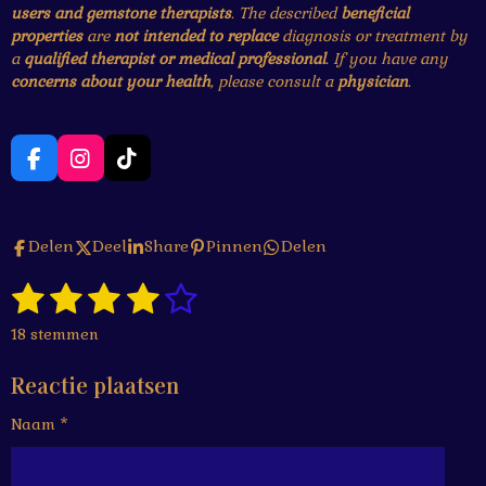
users and gemstone therapists
. The described
beneficial
properties
are
not intended to replace
diagnosis or treatment by
a
qualified therapist or medical professional
. If you have any
concerns about your health
, please consult a
physician
.
F
I
T
a
n
i
c
s
k
e
t
T
Delen
Deel
Share
Pinnen
Delen
b
a
o
o
g
k
1
2
3
4
5
o
r
S
R
k
a
t
a
s
s
s
s
s
e
m
18 stemmen
t
m
t
t
t
t
t
i
m
Reactie plaatsen
n
e
e
e
e
e
e
g
n
Naam *
r
r
r
r
r
:
4
r
r
r
r
.