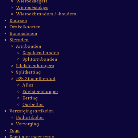
Wierookkegels
Wierookstokjes
Wierookbranders / -houders
Kaarsen
Orakelkaarten
Runenstenen
Sieraden
Armbanden
Kogelarmbanden
Splitarmbanden
Edelsteenhangers
Splitketting
925 Zilver Sieraad
Alles
Edelsteenhanger
Ketting
Oorbellen
Verzorgingsartikelen
Badartikelen
Verzorging
Yoga
Komt niet meer terug