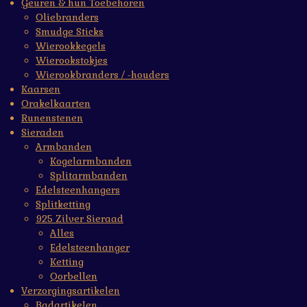
Geuren & hun Toebehoren
Oliebranders
Smudge Sticks
Wierookkegels
Wierookstokjes
Wierookbranders / -houders
Kaarsen
Orakelkaarten
Runenstenen
Sieraden
Armbanden
Kogelarmbanden
Splitarmbanden
Edelsteenhangers
Splitketting
925 Zilver Sieraad
Alles
Edelsteenhanger
Ketting
Oorbellen
Verzorgingsartikelen
Badartikelen