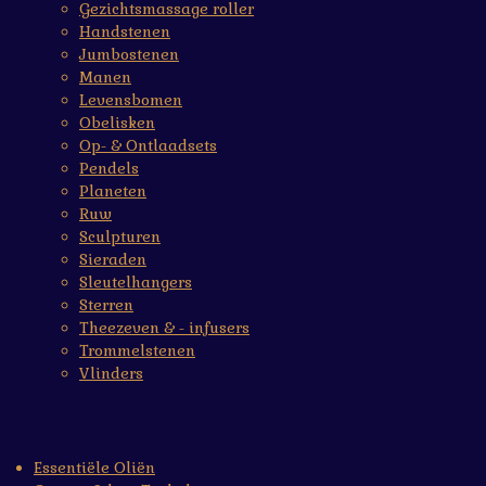
Gezichtsmassage roller
Handstenen
Jumbostenen
Manen
Levensbomen
Obelisken
Op- & Ontlaadsets
Pendels
Planeten
Ruw
Sculpturen
Sieraden
Sleutelhangers
Sterren
Theezeven & - infusers
Trommelstenen
Vlinders
Essentiële Oliën