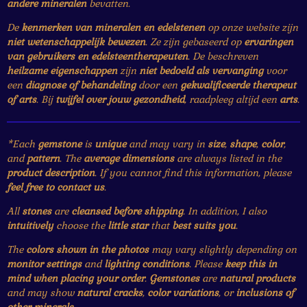
andere mineralen
bevatten.
De
kenmerken van mineralen en edelstenen
op onze website zijn
niet wetenschappelijk bewezen
. Ze zijn gebaseerd op
ervaringen
van gebruikers en edelsteentherapeuten
. De beschreven
heilzame eigenschappen
zijn
niet bedoeld als vervanging
voor
een
diagnose of behandeling
door een
gekwalificeerde therapeut
of arts
. Bij
twijfel over jouw gezondheid
, raadpleeg altijd een
arts
.
*Each
gemstone
is
unique
and may vary in
size
,
shape
,
color
,
and
pattern
. The
average dimensions
are always listed in the
product description
. If you cannot find this information, please
feel free to contact us
.
All
stones
are
cleansed before shipping
. In addition, I also
intuitively
choose the
little star
that
best suits you
.
The
colors shown in the photos
may vary slightly depending on
monitor settings
and
lighting conditions
. Please
keep this in
mind when placing your order
.
Gemstones
are
natural products
and may show
natural cracks
,
color variations
, or
inclusions of
other minerals
.