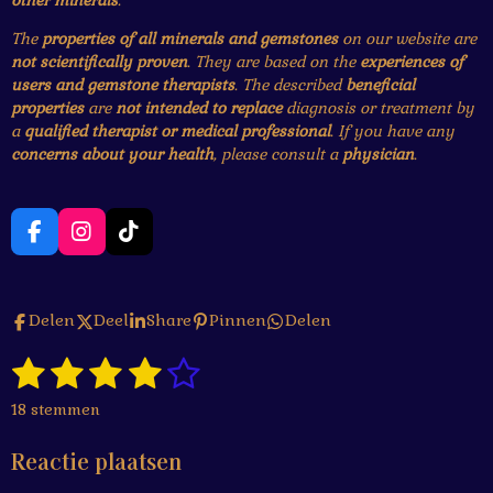
The
properties of all minerals and gemstones
on our website are
not scientifically proven
. They are based on the
experiences of
users and gemstone therapists
. The described
beneficial
properties
are
not intended to replace
diagnosis or treatment by
a
qualified therapist or medical professional
. If you have any
concerns about your health
, please consult a
physician
.
F
I
T
a
n
i
c
s
k
e
t
T
Delen
Deel
Share
Pinnen
Delen
b
a
o
o
g
k
1
2
3
4
5
o
r
S
R
k
a
t
a
s
s
s
s
s
e
m
18 stemmen
t
m
t
t
t
t
t
i
m
Reactie plaatsen
n
e
e
e
e
e
e
g
n