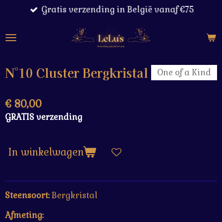
Gratis verzending in België vanaf €75
Ga
direct
naar
de
hoofdinhoud
N°10 Cluster Bergkristal
One of a Kind
€ 80,00
GRATIS verzending
In winkelwagen
Steensoort:
Bergkristal
Afmeting: