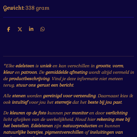
Gewicht:
338 gram
D
D
S
D
e
e
h
e
l
e
a
l
e
l
r
e
n
e
n
*Elke
edelsteen
is
uniek
en kan verschillen in
grootte
,
vorm
,
kleur
en
patroon
. De
gemiddelde afmeting
wordt altijd vermeld in
de
productbeschrijving
. Vind je deze informatie niet meteen
terug,
stuur ons gerust een bericht
.
Alle
stenen
worden
gereinigd voor verzending
. Daarnaast kies ik
ook
intuïtief
voor jou het
sterretje
dat het
beste bij jou past
.
De
kleuren op de foto
kunnen per
monitor
en door
verlichting
licht afwijken van de werkelijkheid. Houd hier
rekening mee bij
het bestellen
.
Edelstenen
zijn
natuurproducten
en kunnen
natuurlijke barstjes
,
pigmentverschillen
of
insluitingen van