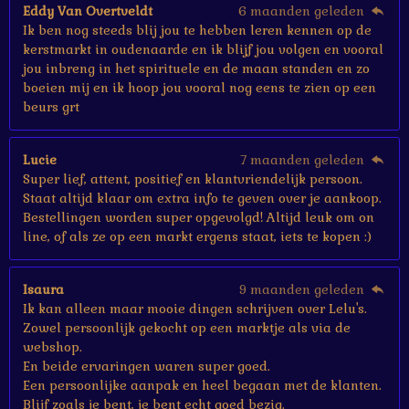
e
Eddy Van Overtveldt
6 maanden geleden
n
Ik ben nog steeds blij jou te hebben leren kennen op de
kerstmarkt in oudenaarde en ik blijf jou volgen en vooral
jou inbreng in het spirituele en de maan standen en zo
boeien mij en ik hoop jou vooral nog eens te zien op een
beurs grt
Lucie
7 maanden geleden
Super lief, attent, positief en klantvriendelijk persoon.
Staat altijd klaar om extra info te geven over je aankoop.
Bestellingen worden super opgevolgd! Altijd leuk om on
line, of als ze op een markt ergens staat, iets te kopen :)
Isaura
9 maanden geleden
Ik kan alleen maar mooie dingen schrijven over Lelu's.
Zowel persoonlijk gekocht op een marktje als via de
webshop.
En beide ervaringen waren super goed.
Een persoonlijke aanpak en heel begaan met de klanten.
Blijf zoals je bent, je bent echt goed bezig.