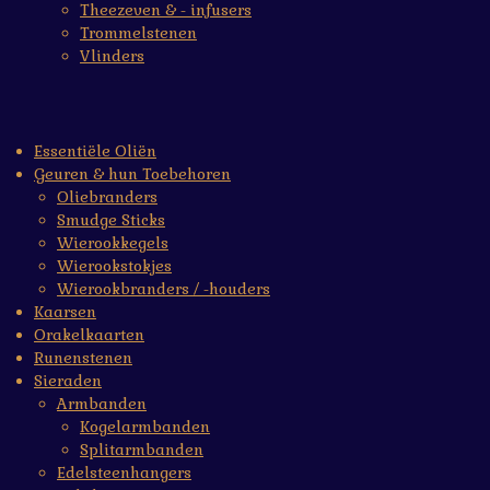
Theezeven & - infusers
Trommelstenen
Vlinders
Essentiële Oliën
Geuren & hun Toebehoren
Oliebranders
Smudge Sticks
Wierookkegels
Wierookstokjes
Wierookbranders / -houders
Kaarsen
Orakelkaarten
Runenstenen
Sieraden
Armbanden
Kogelarmbanden
Splitarmbanden
Edelsteenhangers