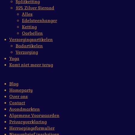
Splitketting
925 Zilver Sieraad
Alles
Edelsteenhanger
Ketting
Oorbellen
Verzorgingsartikelen
Badartikelen
Verzorging
Yoga
Komt niet meer terug
Blog
Homeparty
Over ons
Contact
Avondmarkten
Algemene Voorwaarden
Privacyverklaring
Herroepingsformulier
Nieuwsbrief inschrijven