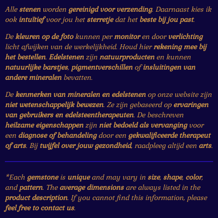
Alle
stenen
worden
gereinigd voor verzending
. Daarnaast kies ik
ook
intuïtief
voor jou het
sterretje
dat het
beste bij jou past
.
De
kleuren op de foto
kunnen per
monitor
en door
verlichting
licht afwijken van de werkelijkheid. Houd hier
rekening mee bij
het bestellen
.
Edelstenen
zijn
natuurproducten
en kunnen
natuurlijke barstjes
,
pigmentverschillen
of
insluitingen van
andere mineralen
bevatten.
De
kenmerken van mineralen en edelstenen
op onze website zijn
niet wetenschappelijk bewezen
. Ze zijn gebaseerd op
ervaringen
van gebruikers en edelsteentherapeuten
. De beschreven
heilzame eigenschappen
zijn
niet bedoeld als vervanging
voor
een
diagnose of behandeling
door een
gekwalificeerde therapeut
of arts
. Bij
twijfel over jouw gezondheid
, raadpleeg altijd een
arts
.
*Each
gemstone
is
unique
and may vary in
size
,
shape
,
color
,
and
pattern
. The
average dimensions
are always listed in the
product description
. If you cannot find this information, please
feel free to contact us
.