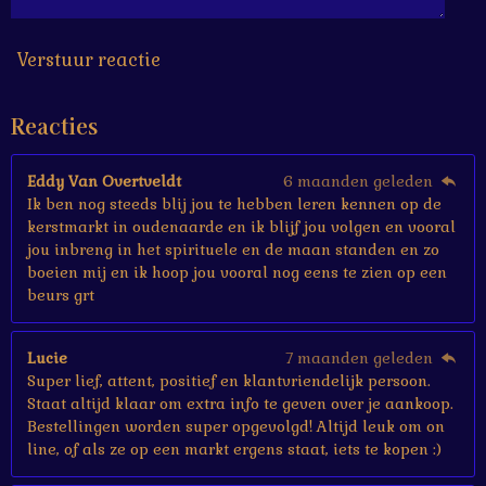
6
7
s
Verstuur reactie
t
e
Reacties
r
r
e
Eddy Van Overtveldt
6 maanden geleden
n
Ik ben nog steeds blij jou te hebben leren kennen op de
kerstmarkt in oudenaarde en ik blijf jou volgen en vooral
jou inbreng in het spirituele en de maan standen en zo
boeien mij en ik hoop jou vooral nog eens te zien op een
beurs grt
Lucie
7 maanden geleden
Super lief, attent, positief en klantvriendelijk persoon.
Staat altijd klaar om extra info te geven over je aankoop.
Bestellingen worden super opgevolgd! Altijd leuk om on
line, of als ze op een markt ergens staat, iets te kopen :)