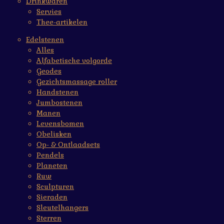
Drinkwaren
Servies
Thee-artikelen
Edelstenen
Alles
Alfabetische volgorde
Geodes
Gezichtsmassage roller
Handstenen
Jumbostenen
Manen
Levensbomen
Obelisken
Op- & Ontlaadsets
Pendels
Planeten
Ruw
Sculpturen
Sieraden
Sleutelhangers
Sterren