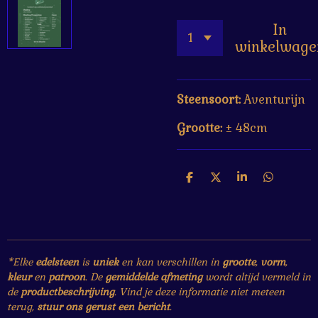
In
winkelwage
Steensoort:
Aventurijn
Grootte:
± 48cm
D
D
S
D
e
e
h
e
l
e
a
l
e
l
r
e
n
e
n
*Elke
edelsteen
is
uniek
en kan verschillen in
grootte
,
vorm
,
kleur
en
patroon
. De
gemiddelde afmeting
wordt altijd vermeld in
de
productbeschrijving
. Vind je deze informatie niet meteen
terug,
stuur ons gerust een bericht
.