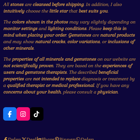
All
stones
are
cleansed before shipping
. In addition, I also
intuitively
choose the
little star
that
best suits you
.
The
colors shown in the photos
may vary slightly depending on
monitor settings
and
lighting conditions
. Please
keep this in
mind when placing your order
.
Gemstones
are
natural products
and may show
natural cracks
,
color variations
, or
inclusions of
other minerals
.
The
properties of all minerals and gemstones
on our website are
not scientifically proven
. They are based on the
experiences of
users and gemstone therapists
. The described
beneficial
properties
are
not intended to replace
diagnosis or treatment by
a
qualified therapist or medical professional
. If you have any
concerns about your health
, please consult a
physician
.
F
I
T
a
n
i
c
s
k
e
t
T
Delen
Deel
Share
Pinnen
Delen