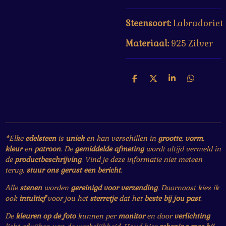
Steensoort:
Labradoriet
Materiaal:
925 Zilver
D
D
S
D
e
e
h
e
l
e
a
l
e
l
r
e
n
e
n
*Elke
edelsteen
is
uniek
en kan verschillen in
grootte
,
vorm
,
kleur
en
patroon
. De
gemiddelde afmeting
wordt altijd vermeld in
de
productbeschrijving
. Vind je deze informatie niet meteen
terug,
stuur ons gerust een bericht
.
Alle
stenen
worden
gereinigd voor verzending
. Daarnaast kies ik
ook
intuïtief
voor jou het
sterretje
dat het
beste bij jou past
.
De
kleuren op de foto
kunnen per
monitor
en door
verlichting