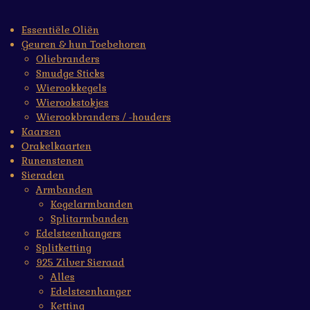
Essentiële Oliën
Geuren & hun Toebehoren
Oliebranders
Smudge Sticks
Wierookkegels
Wierookstokjes
Wierookbranders / -houders
Kaarsen
Orakelkaarten
Runenstenen
Sieraden
Armbanden
Kogelarmbanden
Splitarmbanden
Edelsteenhangers
Splitketting
925 Zilver Sieraad
Alles
Edelsteenhanger
Ketting