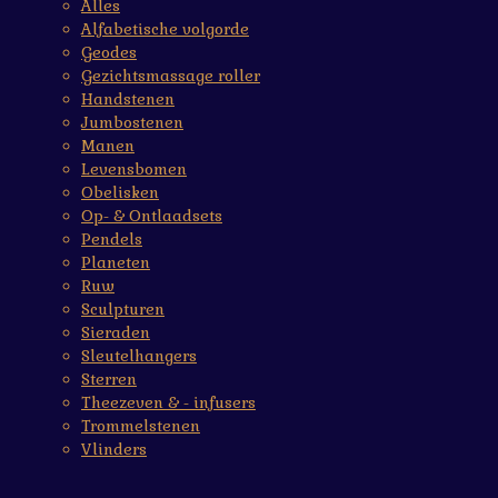
Alles
Alfabetische volgorde
Geodes
Gezichtsmassage roller
Handstenen
Jumbostenen
Manen
Levensbomen
Obelisken
Op- & Ontlaadsets
Pendels
Planeten
Ruw
Sculpturen
Sieraden
Sleutelhangers
Sterren
Theezeven & - infusers
Trommelstenen
Vlinders