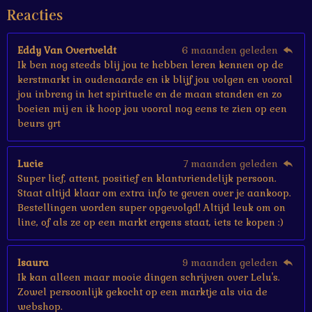
e
Reacties
r
r
e
Eddy Van Overtveldt
6 maanden geleden
n
Ik ben nog steeds blij jou te hebben leren kennen op de
kerstmarkt in oudenaarde en ik blijf jou volgen en vooral
jou inbreng in het spirituele en de maan standen en zo
boeien mij en ik hoop jou vooral nog eens te zien op een
beurs grt
Lucie
7 maanden geleden
Super lief, attent, positief en klantvriendelijk persoon.
Staat altijd klaar om extra info te geven over je aankoop.
Bestellingen worden super opgevolgd! Altijd leuk om on
line, of als ze op een markt ergens staat, iets te kopen :)
Isaura
9 maanden geleden
Ik kan alleen maar mooie dingen schrijven over Lelu's.
Zowel persoonlijk gekocht op een marktje als via de
webshop.