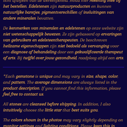
licht afwijken van de werkelijkheid. Houd hier
rekening mee bij
het bestellen
.
Edelstenen
zijn
natuurproducten
en kunnen
natuurlijke barstjes
,
pigmentverschillen
of
insluitingen van
andere mineralen
bevatten.
De
kenmerken van mineralen en edelstenen
op onze website zijn
niet wetenschappelijk bewezen
. Ze zijn gebaseerd op
ervaringen
van gebruikers en edelsteentherapeuten
. De beschreven
heilzame eigenschappen
zijn
niet bedoeld als vervanging
voor
een
diagnose of behandeling
door een
gekwalificeerde therapeut
of arts
. Bij
twijfel over jouw gezondheid
, raadpleeg altijd een
arts
.
*Each
gemstone
is
unique
and may vary in
size
,
shape
,
color
,
and
pattern
. The
average dimensions
are always listed in the
product description
. If you cannot find this information, please
feel free to contact us
.
All
stones
are
cleansed before shipping
. In addition, I also
intuitively
choose the
little star
that
best suits you
.
The
colors shown in the photos
may vary slightly depending on
monitor settings
and
lighting conditions
. Please
keep this in