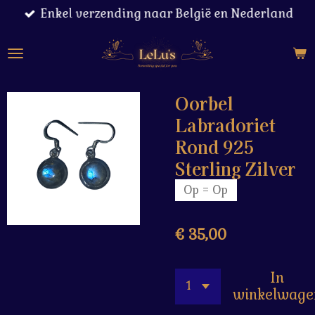
Enkel verzending naar België en Nederland
Ga
direct
naar
de
hoofdinhoud
Oorbel
Labradoriet
Rond 925
Sterling Zilver
Op = Op
€ 35,00
In
winkelwage