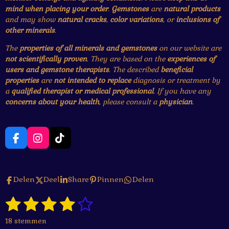
mind when placing your order
.
Gemstones
are
natural products
and may show
natural cracks
,
color variations
, or
inclusions of
other minerals
.
The
properties of all minerals and gemstones
on our website are
not scientifically proven
. They are based on the
experiences of
users and gemstone therapists
. The described
beneficial
properties
are
not intended to replace
diagnosis or treatment by
a
qualified therapist or medical professional
. If you have any
concerns about your health
, please consult a
physician
.
F
I
T
a
n
i
c
s
k
e
t
T
Delen
Deel
Share
Pinnen
Delen
b
a
o
o
g
k
1
2
3
4
5
o
r
S
R
k
a
t
a
s
s
s
s
s
e
m
18 stemmen
t
m