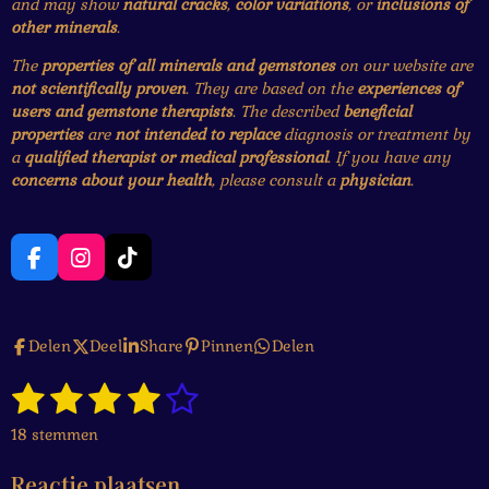
and may show
natural cracks
,
color variations
, or
inclusions of
other minerals
.
The
properties of all minerals and gemstones
on our website are
not scientifically proven
. They are based on the
experiences of
users and gemstone therapists
. The described
beneficial
properties
are
not intended to replace
diagnosis or treatment by
a
qualified therapist or medical professional
. If you have any
concerns about your health
, please consult a
physician
.
F
I
T
a
n
i
c
s
k
e
t
T
Delen
Deel
Share
Pinnen
Delen
b
a
o
o
g
k
1
2
3
4
5
o
r
S
R
k
a
t
a
s
s
s
s
s
e
m
18 stemmen
t
m
t
t
t
t
t
i
m
Reactie plaatsen
n
e