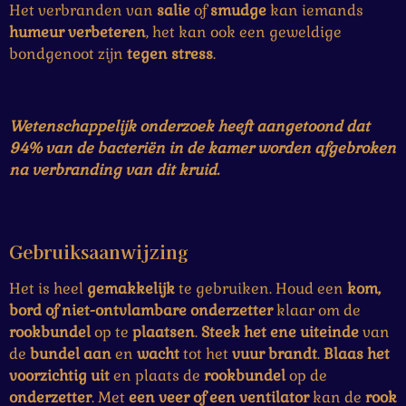
Het verbranden van
salie
of
smudge
kan iemands
humeur
verbeteren
, het kan ook een geweldige
bondgenoot zijn
tegen
stress
.
Wetenschappelijk onderzoek heeft aangetoond dat
94% van de bacteriën in de kamer worden afgebroken
na verbranding van dit kruid.
Gebruiksaanwijzing
Het is heel
gemakkelijk
te gebruiken. Houd een
kom,
bord of niet-ontvlambare onderzetter
klaar om de
rookbundel
op te
plaatsen
.
Steek het ene uiteinde
van
de
bundel
aan
en
wacht
tot het
vuur
brandt
.
Blaas het
voorzichtig uit
en plaats de
rookbundel
op de
onderzetter
. Met
een veer of een ventilator
kan de
rook