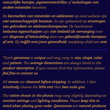
natuurlijke barstjes
,
pigmentverschillen
of
insluitingen van
andere mineralen
bevatten.
De
kenmerken van mineralen en edelstenen
op onze website zijn
niet wetenschappelijk bewezen
. Ze zijn gebaseerd op
ervaringen
van gebruikers en edelsteentherapeuten
. De beschreven
heilzame eigenschappen
zijn
niet bedoeld als vervanging
voor
een
diagnose of behandeling
door een
gekwalificeerde therapeut
of arts
. Bij
twijfel over jouw gezondheid
, raadpleeg altijd een
arts
.
*Each
gemstone
is
unique
and may vary in
size
,
shape
,
color
,
and
pattern
. The
average dimensions
are always listed in the
product description
. If you cannot find this information, please
feel free to contact us
.
All
stones
are
cleansed before shipping
. In addition, I also
intuitively
choose the
little star
that
best suits you
.
The
colors shown in the photos
may vary slightly depending on
monitor settings
and
lighting conditions
. Please
keep this in
mind when placing your order
.
Gemstones
are
natural products