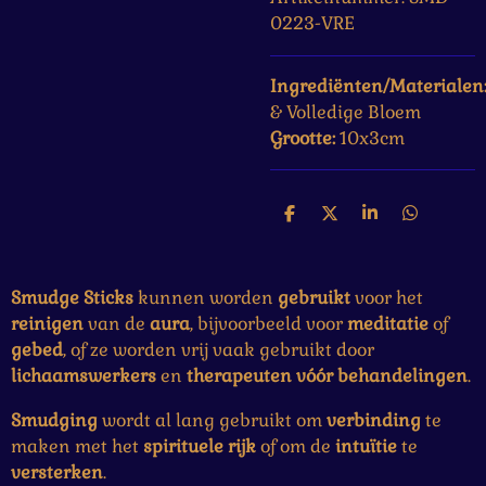
0223-VRE
Ingrediënten/Materialen
& Volledige Bloem
Grootte:
10x3cm
D
D
S
D
e
e
h
e
l
e
a
l
e
l
r
e
n
e
n
Smudge Sticks
kunnen worden
gebruikt
voor het
reinigen
van de
aura
, bijvoorbeeld voor
meditatie
of
gebed
, of ze worden vrij vaak gebruikt door
lichaamswerkers
en
therapeuten
vóór
behandelingen
.
Smudging
wordt al lang gebruikt om
verbinding
te
maken met het
spirituele
rijk
of om de
intuïtie
te
versterken
.