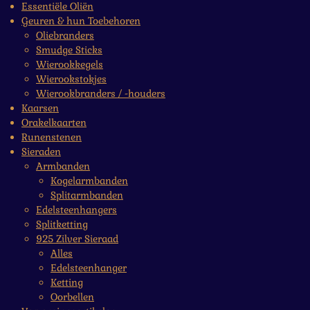
Essentiële Oliën
Geuren & hun Toebehoren
Oliebranders
Smudge Sticks
Wierookkegels
Wierookstokjes
Wierookbranders / -houders
Kaarsen
Orakelkaarten
Runenstenen
Sieraden
Armbanden
Kogelarmbanden
Splitarmbanden
Edelsteenhangers
Splitketting
925 Zilver Sieraad
Alles
Edelsteenhanger
Ketting
Oorbellen