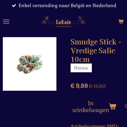
Enkel verzending naar België en Nederland
Ga
direct
naar
de
hoofdinhoud
Smudge Stick -
Vredige Salie
10cm
Nieuw
€ 9,99
€ 11,50
In
winkelwagen
Artikelnummer:
SMD-