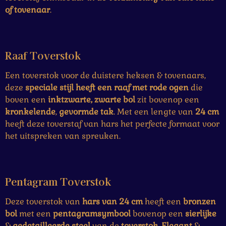
of tovenaar
.
Raaf Toverstok
Een toverstok voor de duistere heksen & tovenaars,
deze
speciale stijl heeft een raaf met rode ogen
die
boven een
inktzwarte, zwarte bol
zit bovenop een
kronkelende
,
gevormde
tak
. Met een lengte van
24 cm
heeft deze toverstaf van hars het perfecte formaat voor
het uitspreken van spreuken.
Pentagram Toverstok
Deze toverstok van
hars van 24 cm
heeft een
bronzen
bol
met een
pentagramsymbool
bovenop een
sierlijke
&
gedetailleerde
steel
van de
toverstok
.
Elegant
&