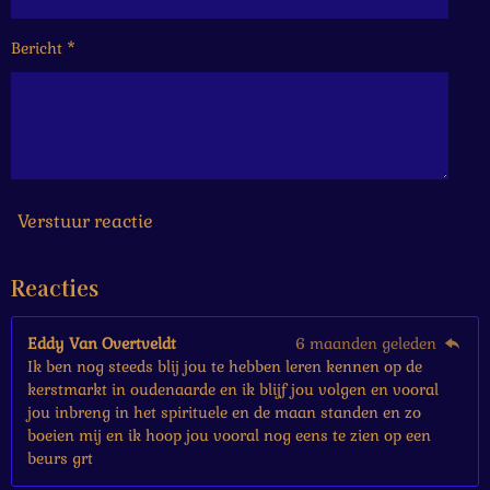
6
6
Bericht *
6
6
6
6
6
6
7
s
Verstuur reactie
t
e
Reacties
r
r
e
Eddy Van Overtveldt
6 maanden geleden
n
Ik ben nog steeds blij jou te hebben leren kennen op de
kerstmarkt in oudenaarde en ik blijf jou volgen en vooral
jou inbreng in het spirituele en de maan standen en zo
boeien mij en ik hoop jou vooral nog eens te zien op een
beurs grt