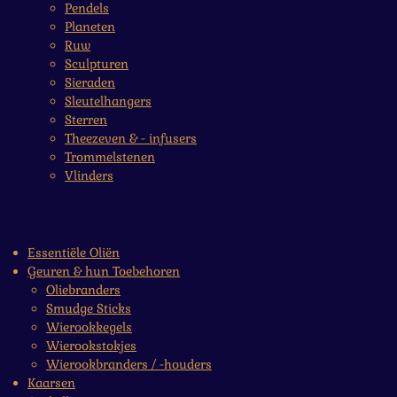
Pendels
Planeten
Ruw
Sculpturen
Sieraden
Sleutelhangers
Sterren
Theezeven & - infusers
Trommelstenen
Vlinders
Essentiële Oliën
Geuren & hun Toebehoren
Oliebranders
Smudge Sticks
Wierookkegels
Wierookstokjes
Wierookbranders / -houders
Kaarsen