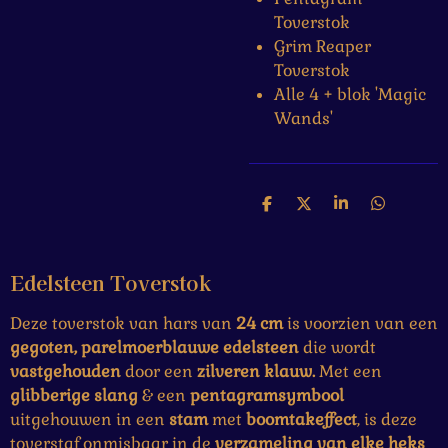
Toverstok
Grim Reaper
Toverstok
Alle 4 + blok 'Magic
Wands'
D
D
S
D
e
e
h
e
l
e
a
l
e
l
r
e
Edelsteen Toverstok
n
e
n
Deze toverstok van hars van
24 cm
is voorzien van een
gegoten, parelmoerblauwe edelsteen
die wordt
vastgehouden
door een
zilveren klauw.
Met een
glibberige slang
& een
pentagramsymbool
uitgehouwen in een
stam
met
boomtakeffect
, is deze
toverstaf onmisbaar in de
verzameling van elke heks