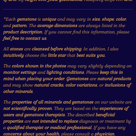
*Each
gemstone
is
unique
and may vary in
size
,
shape
,
color
,
and
pattern
. The
average dimensions
are always listed in the
product description
. If you cannot find this information, please
feel free to contact us
.
All
stones
are
cleansed before shipping
. In addition, I also
intuitively
choose the
little star
that
best suits you
.
The
colors shown in the photos
may vary slightly depending on
monitor settings
and
lighting conditions
. Please
keep this in
mind when placing your order
.
Gemstones
are
natural products
and may show
natural cracks
,
color variations
, or
inclusions of
other minerals
.
The
properties of all minerals and gemstones
on our website are
not scientifically proven
. They are based on the
experiences of
users and gemstone therapists
. The described
beneficial
properties
are
not intended to replace
diagnosis or treatment by
a
qualified therapist or medical professional
. If you have any
concerns about your health
, please consult a
physician
.