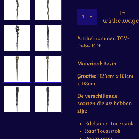
In
winkelwag
Artikelnummer:
TOV-
0454-EDE
Materiaal:
Resin
Grootte:
H24cm x B3cm
x D3cm
De verschillende
soorten die we hebben
zijn:
Edelsteen Toverstok
Raaf Toverstok
Pentagram