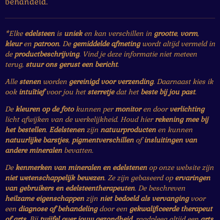
behandeld.
*Elke
edelsteen
is
uniek
en kan verschillen in
grootte
,
vorm
,
kleur
en
patroon
. De
gemiddelde afmeting
wordt altijd vermeld in
de
productbeschrijving
. Vind je deze informatie niet meteen
terug,
stuur ons gerust een bericht
.
Alle
stenen
worden
gereinigd voor verzending
. Daarnaast kies ik
ook
intuïtief
voor jou het
sterretje
dat het
beste bij jou past
.
De
kleuren op de foto
kunnen per
monitor
en door
verlichting
licht afwijken van de werkelijkheid. Houd hier
rekening mee bij
het bestellen
.
Edelstenen
zijn
natuurproducten
en kunnen
natuurlijke barstjes
,
pigmentverschillen
of
insluitingen van
andere mineralen
bevatten.
De
kenmerken van mineralen en edelstenen
op onze website zijn
niet wetenschappelijk bewezen
. Ze zijn gebaseerd op
ervaringen
van gebruikers en edelsteentherapeuten
. De beschreven
heilzame eigenschappen
zijn
niet bedoeld als vervanging
voor
een
diagnose of behandeling
door een
gekwalificeerde therapeut
of arts
. Bij
twijfel over jouw gezondheid
, raadpleeg altijd een
arts
.