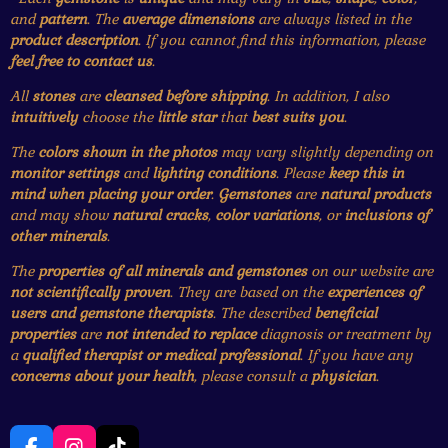
and
pattern
. The
average dimensions
are always listed in the
product description
. If you cannot find this information, please
feel free to contact us
.
All
stones
are
cleansed before shipping
. In addition, I also
intuitively
choose the
little star
that
best suits you
.
The
colors shown in the photos
may vary slightly depending on
monitor settings
and
lighting conditions
. Please
keep this in
mind when placing your order
.
Gemstones
are
natural products
and may show
natural cracks
,
color variations
, or
inclusions of
other minerals
.
The
properties of all minerals and gemstones
on our website are
not scientifically proven
. They are based on the
experiences of
users and gemstone therapists
. The described
beneficial
properties
are
not intended to replace
diagnosis or treatment by
a
qualified therapist or medical professional
. If you have any
concerns about your health
, please consult a
physician
.