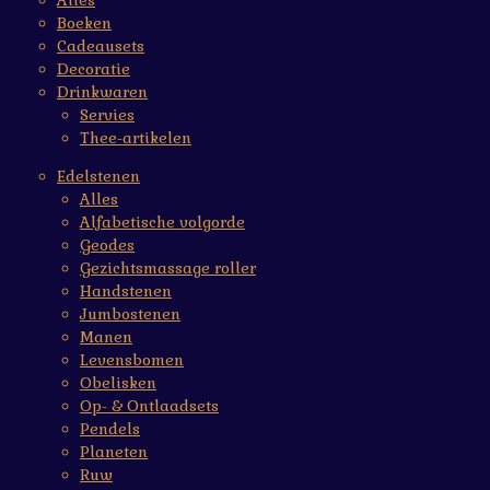
Alles
Boeken
Cadeausets
Decoratie
Drinkwaren
Servies
Thee-artikelen
Edelstenen
Alles
Alfabetische volgorde
Geodes
Gezichtsmassage roller
Handstenen
Jumbostenen
Manen
Levensbomen
Obelisken
Op- & Ontlaadsets
Pendels
Planeten
Ruw