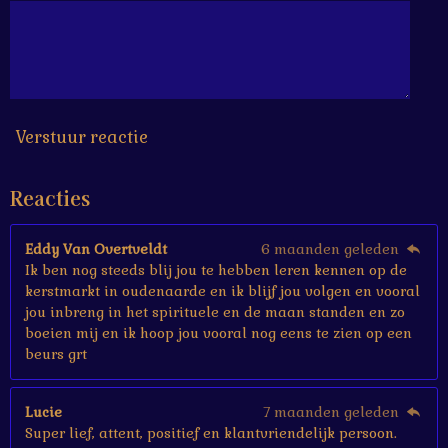
6
6
6
6
6
7
s
Verstuur reactie
t
e
Reacties
r
r
e
Eddy Van Overtveldt
6 maanden geleden
n
Ik ben nog steeds blij jou te hebben leren kennen op de
kerstmarkt in oudenaarde en ik blijf jou volgen en vooral
jou inbreng in het spirituele en de maan standen en zo
boeien mij en ik hoop jou vooral nog eens te zien op een
beurs grt
Lucie
7 maanden geleden
Super lief, attent, positief en klantvriendelijk persoon.