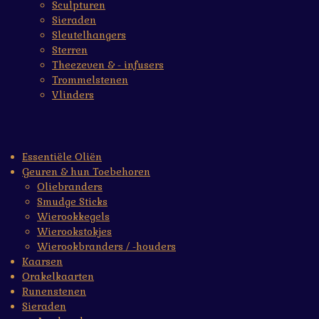
Sculpturen
Sieraden
Sleutelhangers
Sterren
Theezeven & - infusers
Trommelstenen
Vlinders
Essentiële Oliën
Geuren & hun Toebehoren
Oliebranders
Smudge Sticks
Wierookkegels
Wierookstokjes
Wierookbranders / -houders
Kaarsen
Orakelkaarten
Runenstenen
Sieraden