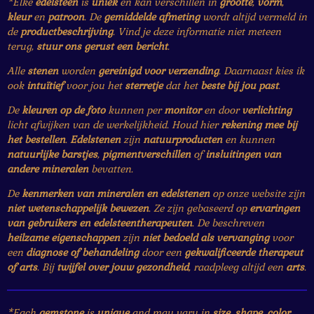
*Elke
edelsteen
is
uniek
en kan verschillen in
grootte
,
vorm
,
kleur
en
patroon
. De
gemiddelde afmeting
wordt altijd vermeld in
de
productbeschrijving
. Vind je deze informatie niet meteen
terug,
stuur ons gerust een bericht
.
Alle
stenen
worden
gereinigd voor verzending
. Daarnaast kies ik
ook
intuïtief
voor jou het
sterretje
dat het
beste bij jou past
.
De
kleuren op de foto
kunnen per
monitor
en door
verlichting
licht afwijken van de werkelijkheid. Houd hier
rekening mee bij
het bestellen
.
Edelstenen
zijn
natuurproducten
en kunnen
natuurlijke barstjes
,
pigmentverschillen
of
insluitingen van
andere mineralen
bevatten.
De
kenmerken van mineralen en edelstenen
op onze website zijn
niet wetenschappelijk bewezen
. Ze zijn gebaseerd op
ervaringen
van gebruikers en edelsteentherapeuten
. De beschreven
heilzame eigenschappen
zijn
niet bedoeld als vervanging
voor
een
diagnose of behandeling
door een
gekwalificeerde therapeut
of arts
. Bij
twijfel over jouw gezondheid
, raadpleeg altijd een
arts
.
*Each
gemstone
is
unique
and may vary in
size
,
shape
,
color
,