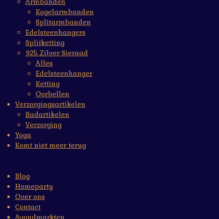
Armbanden
Kogelarmbanden
Splitarmbanden
Edelsteenhangers
Splitketting
925 Zilver Sieraad
Alles
Edelsteenhanger
Ketting
Oorbellen
Verzorgingsartikelen
Badartikelen
Verzorging
Yoga
Komt niet meer terug
Blog
Homeparty
Over ons
Contact
Avondmarkten