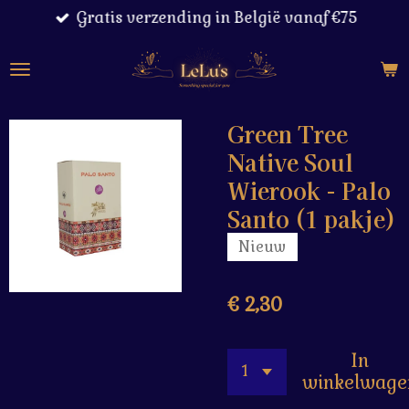
Gratis verzending in België vanaf €75
Ga
direct
naar
de
hoofdinhoud
Green Tree
Native Soul
Wierook - Palo
Santo (1 pakje)
Nieuw
€ 2,30
In
winkelwage