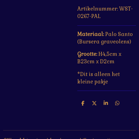
Artikelnummer:
WST-
0267-PAL
Materiaal:
Palo Santo
(Bursera graveolens)
Grootte:
H4,5cm x
B23cm x D2cm
*Dit is alleen het
kleine pakje
D
D
S
D
e
e
h
e
l
e
a
l
e
l
r
e
n
e
n