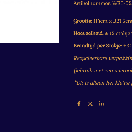
Artikelnummer:
WST-02
Grootte:
H4cm x B21,5c
Hoeveelheid:
±
15 stokje
Brandtijd per Stokje:
±3
Recycleerbare verpakki
Gebruik met een wierook
*Dit is alleen het kleine
D
D
S
e
e
h
l
e
a
e
l
r
n
e