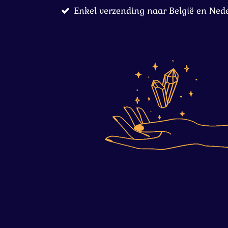
Enkel verzending naar België en Ned
Ga
direct
naar
de
hoofdinhoud