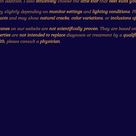
 In addition, I also
intuitively
choose the
little star
that
best suits yo
 slightly depending on
monitor settings
and
lighting conditions
. P
ucts
and may show
natural cracks
,
color variations
, or
inclusions o
tones
on our website are
not scientifically proven
. They are based o
erties
are
not intended to replace
diagnosis or treatment by a
qualif
th
, please consult a
physician
.