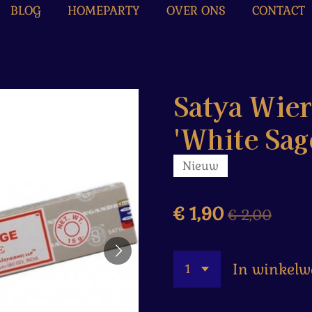
BLOG
HOMEPARTY
OVER ONS
CONTACT
Satya Wie
'White Sag
Nieuw
€ 1,90
€ 2,00
In winkel