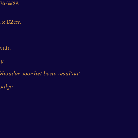
74-WSA
m x D2cm
s
0min
ng
houder voor het beste resultaat
 pakje