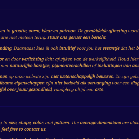
len in
grootte
,
vorm
,
kleur
en
patroon
. De
gemiddelde afmeting
wordt 
matie niet meteen terug,
stuur ons gerust een bericht
.
ending
. Daarnaast kies ik ook
intuïtief
voor jou het
sterretje
dat het
b
or
en door
verlichting
licht afwijken van de werkelijkheid. Houd hie
nnen
natuurlijke barstjes
,
pigmentverschillen
of
insluitingen van an
enen
op onze website zijn
niet wetenschappelijk bewezen
. Ze zijn ge
ilzame eigenschappen
zijn
niet bedoeld als vervanging
voor een
dia
jfel over jouw gezondheid
, raadpleeg altijd een
arts
.
y in
size
,
shape
,
color
, and
pattern
. The
average dimensions
are alwa
e
feel free to contact us
.