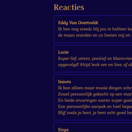
r
Reacties
r
e
n
Eddy Van Overtveldt
Ik ben nog steeds blij jou te hebben l
de maan standen en zo boeien mij en i
Lucie
Super lief, attent, positief en klantvr
opgevolgd! Altijd leuk om on line, of a
Isaura
Ik kan alleen maar mooie dingen schri
Zowel persoonlijk gekocht op een mark
En beide ervaringen waren super goed
Een persoonlijke aanpak en heel bega
Blijf zoals je bent, je bent echt goed be
Enya