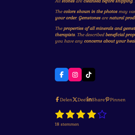
All
stones
are
cleansed before shipping
.
The
colors shown in the photos
may vary
your order
.
Gemstones
are
natural prod
The
properties of all minerals and gems
therapists
. The described
beneficial prop
you have any
concerns about your heal
F
I
T
a
n
i
c
s
k
e
t
T
Delen
Deel
Share
Pinnen
b
a
o
o
g
k
1
2
3
4
5
S
R
o
r
t
k
a
a
s
s
s
s
s
e
18 stemmen
m
t
m
t
t
t
t
t
i
m