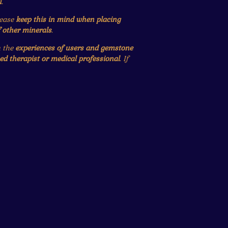
u
.
lease
keep this in mind when placing
f other minerals
.
n the
experiences of users and gemstone
ied therapist or medical professional
. If