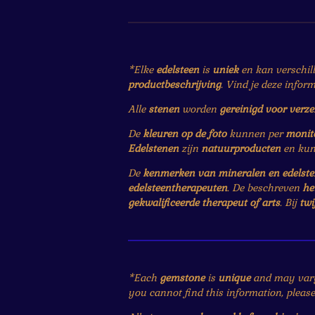
*Elke
edelsteen
is
uniek
en kan verschil
productbeschrijving
. Vind je deze infor
Alle
stenen
worden
gereinigd voor verz
De
kleuren op de foto
kunnen per
monit
Edelstenen
zijn
natuurproducten
en ku
De
kenmerken van mineralen en edelst
edelsteentherapeuten
. De beschreven
he
gekwalificeerde therapeut of arts
. Bij
twi
*Each
gemstone
is
unique
and may var
you cannot find this information, pleas