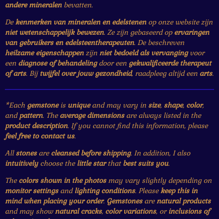
andere mineralen
bevatten.
De
kenmerken van mineralen en edelstenen
op onze website zijn
niet wetenschappelijk bewezen
. Ze zijn gebaseerd op
ervaringen
van gebruikers en edelsteentherapeuten
. De beschreven
heilzame eigenschappen
zijn
niet bedoeld als vervanging
voor
een
diagnose of behandeling
door een
gekwalificeerde therapeut
of arts
. Bij
twijfel over jouw gezondheid
, raadpleeg altijd een
arts
.
*Each
gemstone
is
unique
and may vary in
size
,
shape
,
color
,
and
pattern
. The
average dimensions
are always listed in the
product description
. If you cannot find this information, please
feel free to contact us
.
All
stones
are
cleansed before shipping
. In addition, I also
intuitively
choose the
little star
that
best suits you
.
The
colors shown in the photos
may vary slightly depending on
monitor settings
and
lighting conditions
. Please
keep this in
mind when placing your order
.
Gemstones
are
natural products
and may show
natural cracks
,
color variations
, or
inclusions of