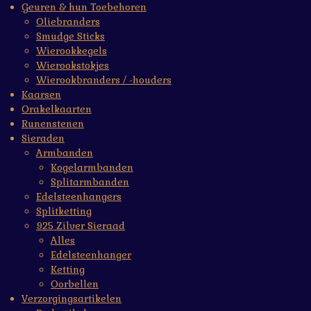
Geuren & hun Toebehoren
Oliebranders
Smudge Sticks
Wierookkegels
Wierookstokjes
Wierookbranders / -houders
Kaarsen
Orakelkaarten
Runenstenen
Sieraden
Armbanden
Kogelarmbanden
Splitarmbanden
Edelsteenhangers
Splitketting
925 Zilver Sieraad
Alles
Edelsteenhanger
Ketting
Oorbellen
Verzorgingsartikelen