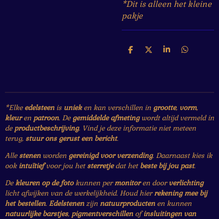
*Dit is alleen het kleine
pakje
D
D
S
D
e
e
h
e
l
e
a
l
e
l
r
e
n
e
n
*Elke
edelsteen
is
uniek
en kan verschillen in
grootte
,
vorm
,
kleur
en
patroon
. De
gemiddelde afmeting
wordt altijd vermeld in
de
productbeschrijving
. Vind je deze informatie niet meteen
terug,
stuur ons gerust een bericht
.
Alle
stenen
worden
gereinigd voor verzending
. Daarnaast kies ik
ook
intuïtief
voor jou het
sterretje
dat het
beste bij jou past
.
De
kleuren op de foto
kunnen per
monitor
en door
verlichting
licht afwijken van de werkelijkheid. Houd hier
rekening mee bij
het bestellen
.
Edelstenen
zijn
natuurproducten
en kunnen
natuurlijke barstjes
,
pigmentverschillen
of
insluitingen van