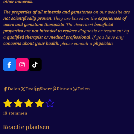
other minerals
.
The
properties of all minerals and gemstones
on our website are
not scientifically proven
. They are based on the
experiences of
users and gemstone therapists
. The described
beneficial
properties
are
not intended to replace
diagnosis or treatment by
a
qualified therapist or medical professional
. If you have any
concerns about your health
, please consult a
physician
.
F
I
T
a
n
i
c
s
k
e
t
T
Delen
Deel
Share
Pinnen
Delen
b
a
o
o
g
k
1
2
3
4
5
o
r
S
R
k
a
t
a
s
s
s
s
s
e
m
18 stemmen
t
m
t
t
t
t
t
i
m
Reactie plaatsen
n
e
e
e
e
e
e
g
n