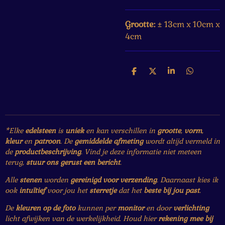
Grootte:
±
13cm x 10cm x
4cm
D
D
S
D
e
e
h
e
l
e
a
l
e
l
r
e
n
e
n
*Elke
edelsteen
is
uniek
en kan verschillen in
grootte
,
vorm
,
kleur
en
patroon
. De
gemiddelde afmeting
wordt altijd vermeld in
de
productbeschrijving
. Vind je deze informatie niet meteen
terug,
stuur ons gerust een bericht
.
Alle
stenen
worden
gereinigd voor verzending
. Daarnaast kies ik
ook
intuïtief
voor jou het
sterretje
dat het
beste bij jou past
.
De
kleuren op de foto
kunnen per
monitor
en door
verlichting
licht afwijken van de werkelijkheid. Houd hier
rekening mee bij