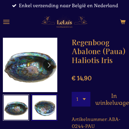
Enkel verzending naar België en Nederland
Ga
direct
naar
de
hoofdinhoud
Regenboog
Abalone (Paua)
Haliotis Iris
€ 14,90
In
winkelwag
Artikelnummer:
ABA-
0244-PAU