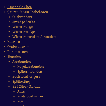
Essentiële Oliën
Geuren & hun Toebehoren
Oliebranders
Smudge Sticks
Wierookkegels
Wierookstokjes
Wierookbranders / -houders
Kaarsen
Orakelkaarten
Runenstenen
Sieraden
Armbanden
Kogelarmbanden
Splitarmbanden
Edelsteenhangers
Splitketting
925 Zilver Sieraad
Alles
Edelsteenhanger
Ketting