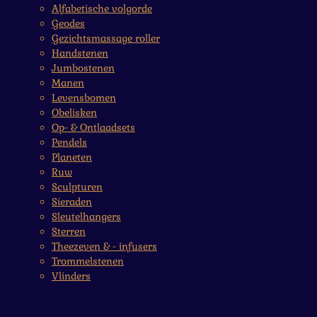
Alfabetische volgorde
Geodes
Gezichtsmassage roller
Handstenen
Jumbostenen
Manen
Levensbomen
Obelisken
Op- & Ontlaadsets
Pendels
Planeten
Ruw
Sculpturen
Sieraden
Sleutelhangers
Sterren
Theezeven & - infusers
Trommelstenen
Vlinders