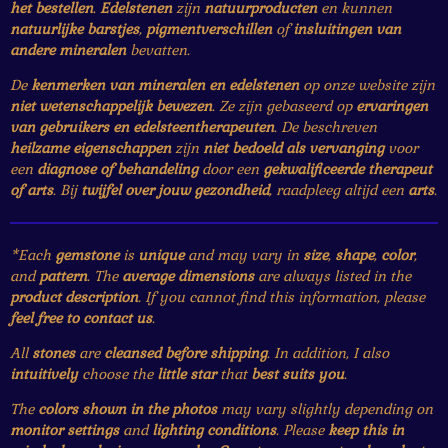
het bestellen
.
Edelstenen
zijn
natuurproducten
en kunnen
natuurlijke barstjes
,
pigmentverschillen
of
insluitingen van
andere mineralen
bevatten.
De
kenmerken van mineralen en edelstenen
op onze website zijn
niet wetenschappelijk bewezen
. Ze zijn gebaseerd op
ervaringen
van gebruikers en edelsteentherapeuten
. De beschreven
heilzame eigenschappen
zijn
niet bedoeld als vervanging
voor
een
diagnose of behandeling
door een
gekwalificeerde therapeut
of arts
. Bij
twijfel over jouw gezondheid
, raadpleeg altijd een
arts
.
*Each
gemstone
is
unique
and may vary in
size
,
shape
,
color
,
and
pattern
. The
average dimensions
are always listed in the
product description
. If you cannot find this information, please
feel free to contact us
.
All
stones
are
cleansed before shipping
. In addition, I also
intuitively
choose the
little star
that
best suits you
.
The
colors shown in the photos
may vary slightly depending on
monitor settings
and
lighting conditions
. Please
keep this in