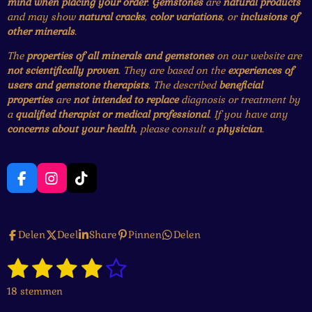
mind when placing your order
.
Gemstones
are
natural products
and may show
natural cracks
,
color variations
, or
inclusions of
other minerals
.
The
properties of all minerals and gemstones
on our website are
not scientifically proven
. They are based on the
experiences of
users and gemstone therapists
. The described
beneficial
properties
are
not intended to replace
diagnosis or treatment by
a
qualified therapist or medical professional
. If you have any
concerns about your health
, please consult a
physician
.
F
I
T
a
n
i
c
s
k
e
t
T
Delen
Deel
Share
Pinnen
Delen
b
a
o
o
g
k
1
2
3
4
5
o
r
S
R
k
a
t
a
s
s
s
s
s
e
m
18 stemmen
t
m
i