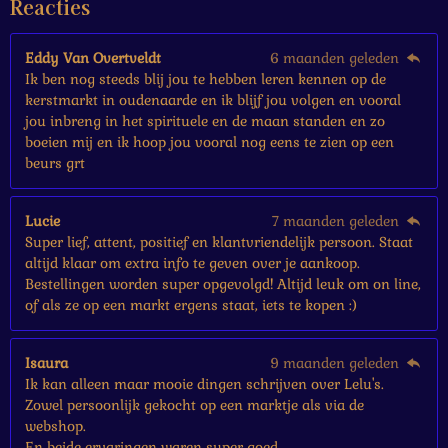
Reacties
r
r
e
Eddy Van Overtveldt
6 maanden geleden
n
Ik ben nog steeds blij jou te hebben leren kennen op de
kerstmarkt in oudenaarde en ik blijf jou volgen en vooral
jou inbreng in het spirituele en de maan standen en zo
boeien mij en ik hoop jou vooral nog eens te zien op een
beurs grt
Lucie
7 maanden geleden
Super lief, attent, positief en klantvriendelijk persoon. Staat
altijd klaar om extra info te geven over je aankoop.
Bestellingen worden super opgevolgd! Altijd leuk om on line,
of als ze op een markt ergens staat, iets te kopen :)
Isaura
9 maanden geleden
Ik kan alleen maar mooie dingen schrijven over Lelu's.
Zowel persoonlijk gekocht op een marktje als via de
webshop.
En beide ervaringen waren super goed.