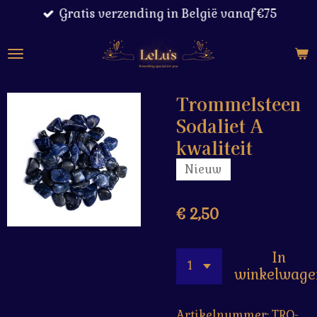
Gratis verzending in België vanaf €75
Ga
direct
naar
de
hoofdinhoud
Trommelsteen
Sodaliet A
kwaliteit
Nieuw
€ 2,50
In
winkelwage
Artikelnummer:
TRO-