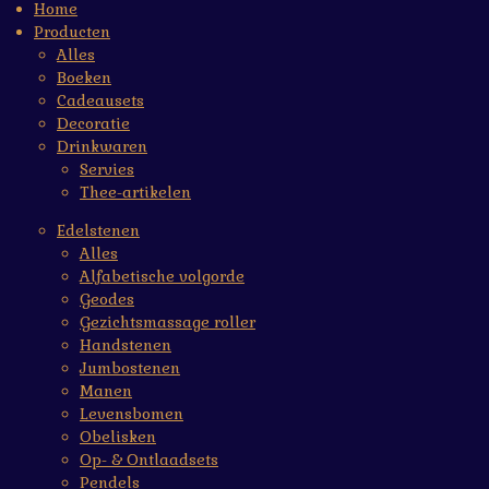
Home
Producten
Alles
Boeken
Cadeausets
Decoratie
Drinkwaren
Servies
Thee-artikelen
Edelstenen
Alles
Alfabetische volgorde
Geodes
Gezichtsmassage roller
Handstenen
Jumbostenen
Manen
Levensbomen
Obelisken
Op- & Ontlaadsets
Pendels