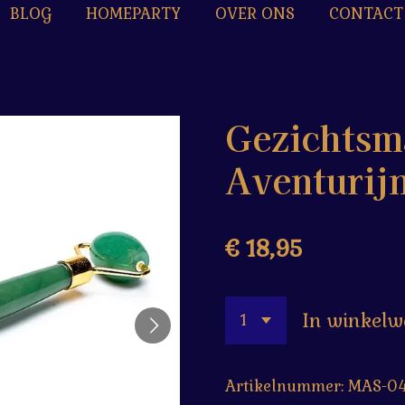
BLOG
HOMEPARTY
OVER ONS
CONTACT
Gezichtsma
Aventurijn
€ 18,95
In winkel
Artikelnummer:
MAS-0