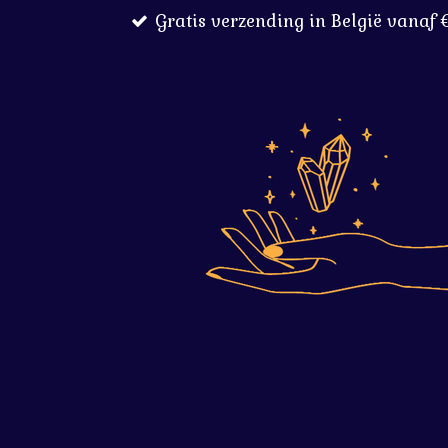
Gratis verzending in België vanaf 
Ga
direct
naar
de
hoofdinhoud