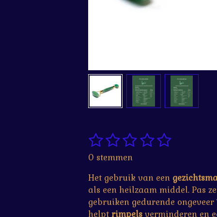
1
2
3
4
5
S
R
t
a
s
s
s
s
s
0 stemmen
e
t
t
t
t
t
t
m
i
Het gebruik van een
gezichtsma
m
e
e
e
e
e
n
als een heilzaam middel. Pas z
e
r
r
r
r
r
g
n
gebruiken gedurende ongeveer
:
helpt
rimpels
verminderen en 