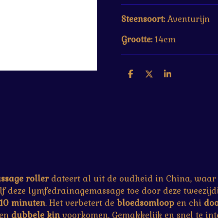
Steensoort:
Aventurijn
Grootte:
14cm
D
D
S
e
e
h
l
e
a
e
l
r
n
e
ssage roller
dateert al uit de oudheid in China, waar 
elf deze lymfedrainagemassage toe door deze tweezijd
10
minuten
. Het verbetert de
bloedsomloop
en chi
doo
een
dubbele
kin
voorkomen. Gemakkelijk en snel te int