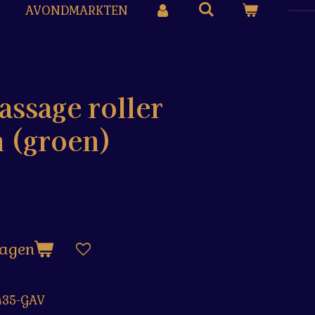
AVONDMARKTEN
ssage roller
 (groen)
wagen
435-GAV