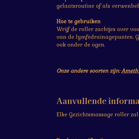
r
r
r
r
0
gelaatsroutine of als verwenbe
e
e
e
e
s
n
n
n
n
t
Hoe te gebruiken
e
Wrijf de roller zachtjes over v
r
van de lymfedrainagepunten. Ge
r
ook onder de ogen.
e
n
Onze andere soorten zijn:
Amethi
Aanvullende informa
Elke Gezichtsmassage roller zal