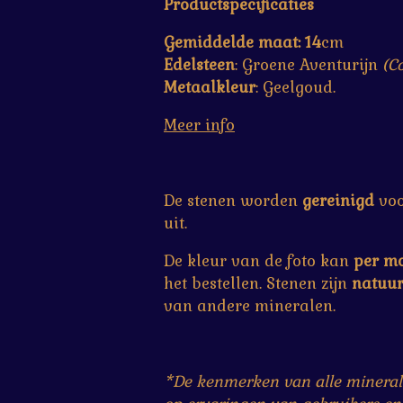
Productspecificaties
Gemiddelde maat: 14
cm
Edelsteen
: Groene Aventurijn
(C
Metaalkleur
: Geelgoud.
Meer info
De stenen worden
gereinigd
voo
uit.
De kleur van de foto kan
per mo
het bestellen. Stenen zijn
natuu
van andere mineralen.
*De kenmerken van alle minerale