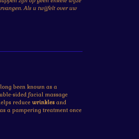
happen zijn op geen enkele wijze
rvangen. Als u twijfelt over uw
s long been known as a
ouble-sided facial massage
helps reduce
wrinkles
and
or as a pampering treatment once