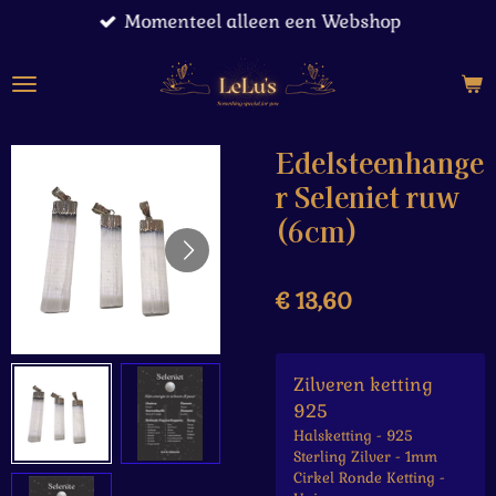
Momenteel alleen een Webshop
Ga
direct
naar
de
hoofdinhoud
Edelsteenhange
r Seleniet ruw
(6cm)
€ 13,60
Zilveren ketting
925
Halsketting - 925
Sterling Zilver - 1mm
Cirkel Ronde Ketting -