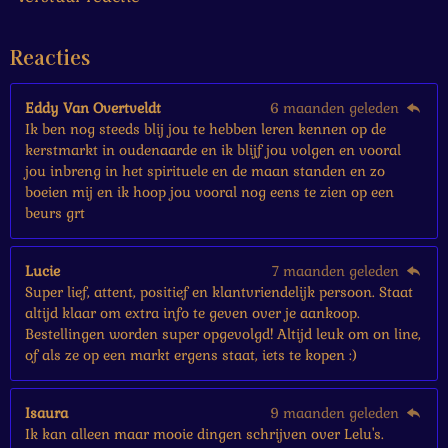
t
e
Reacties
r
r
e
Eddy Van Overtveldt
6 maanden geleden
n
Ik ben nog steeds blij jou te hebben leren kennen op de
kerstmarkt in oudenaarde en ik blijf jou volgen en vooral
jou inbreng in het spirituele en de maan standen en zo
boeien mij en ik hoop jou vooral nog eens te zien op een
beurs grt
Lucie
7 maanden geleden
Super lief, attent, positief en klantvriendelijk persoon. Staat
altijd klaar om extra info te geven over je aankoop.
Bestellingen worden super opgevolgd! Altijd leuk om on line,
of als ze op een markt ergens staat, iets te kopen :)
Isaura
9 maanden geleden
Ik kan alleen maar mooie dingen schrijven over Lelu's.