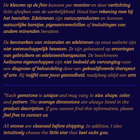
De
kleuren op de foto
kunnen per
monitor
en door
verlichting
licht afwijken van de werkelijkheid. Houd hier
rekening mee bij
het bestellen
.
Edelstenen
zijn
natuurproducten
en kunnen
natuurlijke barstjes
,
pigmentverschillen
of
insluitingen van
andere mineralen
bevatten.
De
kenmerken van mineralen en edelstenen
op onze website zijn
niet wetenschappelijk bewezen
. Ze zijn gebaseerd op
ervaringen
van gebruikers en edelsteentherapeuten
. De beschreven
heilzame eigenschappen
zijn
niet bedoeld als vervanging
voor
een
diagnose of behandeling
door een
gekwalificeerde therapeut
of arts
. Bij
twijfel over jouw gezondheid
, raadpleeg altijd een
arts
.
*Each
gemstone
is
unique
and may vary in
size
,
shape
,
color
,
and
pattern
. The
average dimensions
are always listed in the
product description
. If you cannot find this information, please
feel free to contact us
.
All
stones
are
cleansed before shipping
. In addition, I also
intuitively
choose the
little star
that
best suits you
.