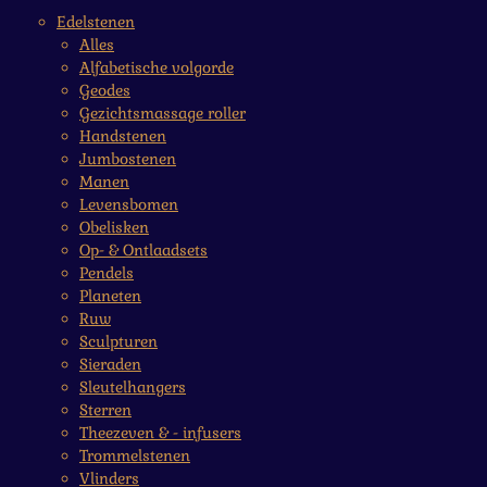
Edelstenen
Alles
Alfabetische volgorde
Geodes
Gezichtsmassage roller
Handstenen
Jumbostenen
Manen
Levensbomen
Obelisken
Op- & Ontlaadsets
Pendels
Planeten
Ruw
Sculpturen
Sieraden
Sleutelhangers
Sterren
Theezeven & - infusers
Trommelstenen
Vlinders