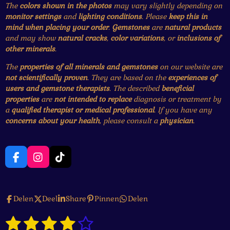
The
colors shown in the photos
may vary slightly depending on
monitor settings
and
lighting conditions
. Please
keep this in
mind when placing your order
.
Gemstones
are
natural products
and may show
natural cracks
,
color variations
, or
inclusions of
other minerals
.
The
properties of all minerals and gemstones
on our website are
not scientifically proven
. They are based on the
experiences of
users and gemstone therapists
. The described
beneficial
properties
are
not intended to replace
diagnosis or treatment by
a
qualified therapist or medical professional
. If you have any
concerns about your health
, please consult a
physician
.
F
I
T
a
n
i
c
s
k
e
t
T
Delen
Deel
Share
Pinnen
Delen
b
a
o
o
g
k
1
2
3
4
5
o
r
S
R
k
a
t