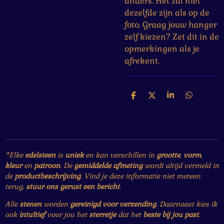
anders. Het zal niet
dezelfde zijn als op de
foto. Graag jouw hanger
zelf kiezen? Zet dit in de
opmerkingen als je
afrekent.
D
D
S
D
e
e
h
e
l
e
a
l
e
l
r
e
n
e
n
*Elke
edelsteen
is
uniek
en kan verschillen in
grootte
,
vorm
,
kleur
en
patroon
. De
gemiddelde afmeting
wordt altijd vermeld in
de
productbeschrijving
. Vind je deze informatie niet meteen
terug,
stuur ons gerust een bericht
.
Alle
stenen
worden
gereinigd voor verzending
. Daarnaast kies ik
ook
intuïtief
voor jou het
sterretje
dat het
beste bij jou past
.