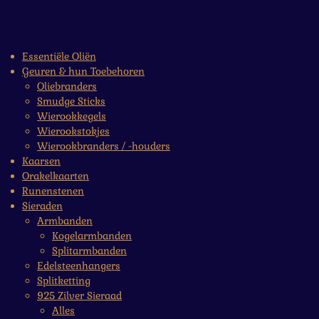
Essentiële Oliën
Geuren & hun Toebehoren
Oliebranders
Smudge Sticks
Wierookkegels
Wierookstokjes
Wierookbranders / -houders
Kaarsen
Orakelkaarten
Runenstenen
Sieraden
Armbanden
Kogelarmbanden
Splitarmbanden
Edelsteenhangers
Splitketting
925 Zilver Sieraad
Alles