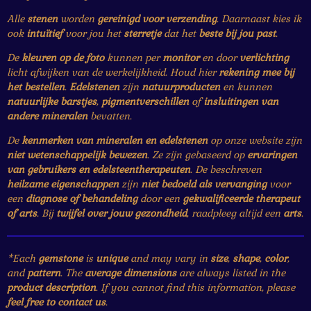
Alle
stenen
worden
gereinigd voor verzending
. Daarnaast kies ik
ook
intuïtief
voor jou het
sterretje
dat het
beste bij jou past
.
De
kleuren op de foto
kunnen per
monitor
en door
verlichting
licht afwijken van de werkelijkheid. Houd hier
rekening mee bij
het bestellen
.
Edelstenen
zijn
natuurproducten
en kunnen
natuurlijke barstjes
,
pigmentverschillen
of
insluitingen van
andere mineralen
bevatten.
De
kenmerken van mineralen en edelstenen
op onze website zijn
niet wetenschappelijk bewezen
. Ze zijn gebaseerd op
ervaringen
van gebruikers en edelsteentherapeuten
. De beschreven
heilzame eigenschappen
zijn
niet bedoeld als vervanging
voor
een
diagnose of behandeling
door een
gekwalificeerde therapeut
of arts
. Bij
twijfel over jouw gezondheid
, raadpleeg altijd een
arts
.
*Each
gemstone
is
unique
and may vary in
size
,
shape
,
color
,
and
pattern
. The
average dimensions
are always listed in the
product description
. If you cannot find this information, please
feel free to contact us
.