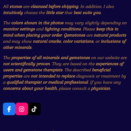
All
stones
are
cleansed before shipping
. In addition, I also
intuitively
choose the
little star
that
best suits you
.
The
colors shown in the photos
may vary slightly depending on
monitor settings
and
lighting conditions
. Please
keep this in
mind when placing your order
.
Gemstones
are
natural products
and may show
natural cracks
,
color variations
, or
inclusions of
other minerals
.
The
properties of all minerals and gemstones
on our website are
not scientifically proven
. They are based on the
experiences of
users and gemstone therapists
. The described
beneficial
properties
are
not intended to replace
diagnosis or treatment by
a
qualified therapist or medical professional
. If you have any
concerns about your health
, please consult a
physician
.
F
I
T
a
n
i
c
s
k
e
t
T