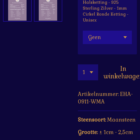
Halsketting - 925
Sterling Zilver - 1mm
Cirkel Ronde Ketting -
Unisex
In
winkelwage
Artikelnummer:
EHA-
0911-WMA
Steensoort:
Maansteen
Grootte:
± 1cm - 2,5cm