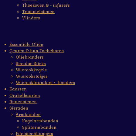
Theezeven & - infusers
Trommelstenen
Vlinders
Essentiële Oliën
Geuren & hun Toebehoren
Oliebranders
Smudge Sticks
Wierookkegels
Wierookstokjes
Wierookbranders / -houders
Kaarsen
Orakelkaarten
Runenstenen
Sieraden
Armbanden
Kogelarmbanden
Splitarmbanden
Edelsteenhangers