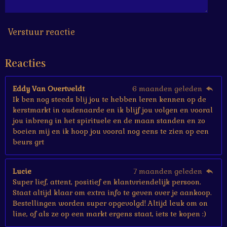
6
7
s
Verstuur reactie
t
e
Reacties
r
r
e
Eddy Van Overtveldt
6 maanden geleden
n
Ik ben nog steeds blij jou te hebben leren kennen op de
kerstmarkt in oudenaarde en ik blijf jou volgen en vooral
jou inbreng in het spirituele en de maan standen en zo
boeien mij en ik hoop jou vooral nog eens te zien op een
beurs grt
Lucie
7 maanden geleden
Super lief, attent, positief en klantvriendelijk persoon.
Staat altijd klaar om extra info te geven over je aankoop.
Bestellingen worden super opgevolgd! Altijd leuk om on
line, of als ze op een markt ergens staat, iets te kopen :)