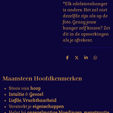
*Elk edelsteenhanger
is anders. Het zal niet
dezelfde zijn als op de
foto. Graag jouw
hanger zelf kiezen? Zet
dit in de opmerkingen
als je afrekent.
D
D
S
D
e
e
h
e
l
e
a
l
e
l
r
e
Maansteen Hoofdkenmerken
n
e
n
Steen van
hoop
Intuïtie
&
Gevoel
Liefde
,
Vruchtbaarheid
Versterkt je
eigenschappen
Helpt bij
onregelmatige
bloedingen
,
menstruatie,