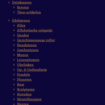
Drinkwaren
Servies
Thee-artikelen
Edelstenen
Alles
Alfabetische volgorde
Geodes
Gezichtsmassage roller
Handstenen
Jumbostenen
Manen
Levensbomen
Obelisken
Op- & Ontlaadsets
Pendels
Planeten
Ruw
Sculpturen
Sieraden
Sleutelhangers
Sterren