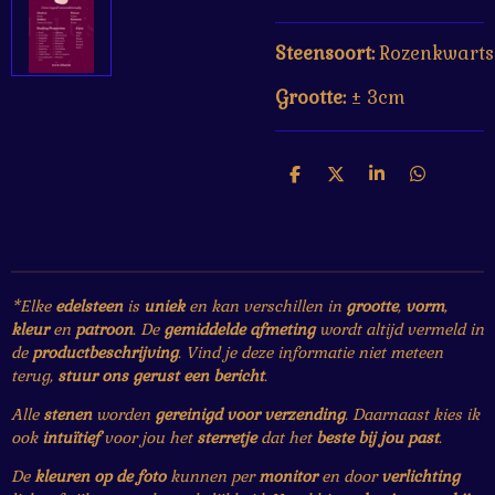
Steensoort:
Rozenkwarts
Grootte:
± 3cm
D
D
S
D
e
e
h
e
l
e
a
l
e
l
r
e
n
e
n
*Elke
edelsteen
is
uniek
en kan verschillen in
grootte
,
vorm
,
kleur
en
patroon
. De
gemiddelde afmeting
wordt altijd vermeld in
de
productbeschrijving
. Vind je deze informatie niet meteen
terug,
stuur ons gerust een bericht
.
Alle
stenen
worden
gereinigd voor verzending
. Daarnaast kies ik
ook
intuïtief
voor jou het
sterretje
dat het
beste bij jou past
.
De
kleuren op de foto
kunnen per
monitor
en door
verlichting