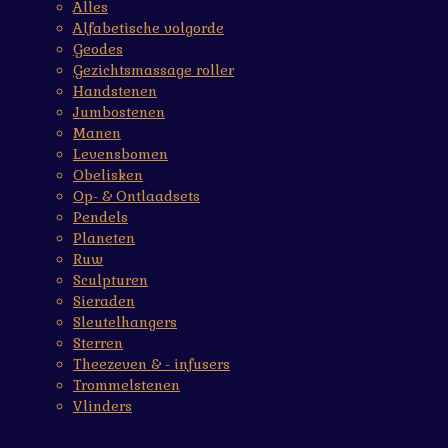
Alles
Alfabetische volgorde
Geodes
Gezichtsmassage roller
Handstenen
Jumbostenen
Manen
Levensbomen
Obelisken
Op- & Ontlaadsets
Pendels
Planeten
Ruw
Sculpturen
Sieraden
Sleutelhangers
Sterren
Theezeven & - infusers
Trommelstenen
Vlinders