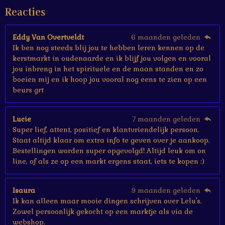
e
Reacties
r
r
e
Eddy Van Overtveldt
6 maanden geleden
n
Ik ben nog steeds blij jou te hebben leren kennen op de
kerstmarkt in oudenaarde en ik blijf jou volgen en vooral
jou inbreng in het spirituele en de maan standen en zo
boeien mij en ik hoop jou vooral nog eens te zien op een
beurs grt
Lucie
7 maanden geleden
Super lief, attent, positief en klantvriendelijk persoon.
Staat altijd klaar om extra info te geven over je aankoop.
Bestellingen worden super opgevolgd! Altijd leuk om on
line, of als ze op een markt ergens staat, iets te kopen :)
Isaura
9 maanden geleden
Ik kan alleen maar mooie dingen schrijven over Lelu's.
Zowel persoonlijk gekocht op een marktje als via de
webshop.