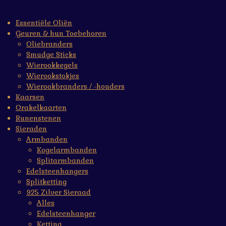
Essentiële Oliën
Geuren & hun Toebehoren
Oliebranders
Smudge Sticks
Wierookkegels
Wierookstokjes
Wierookbranders / -houders
Kaarsen
Orakelkaarten
Runenstenen
Sieraden
Armbanden
Kogelarmbanden
Splitarmbanden
Edelsteenhangers
Splitketting
925 Zilver Sieraad
Alles
Edelsteenhanger
Ketting