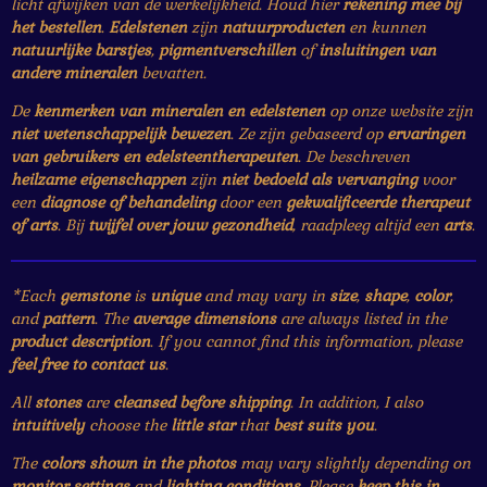
licht afwijken van de werkelijkheid. Houd hier
rekening mee bij
het bestellen
.
Edelstenen
zijn
natuurproducten
en kunnen
natuurlijke barstjes
,
pigmentverschillen
of
insluitingen van
andere mineralen
bevatten.
De
kenmerken van mineralen en edelstenen
op onze website zijn
niet wetenschappelijk bewezen
. Ze zijn gebaseerd op
ervaringen
van gebruikers en edelsteentherapeuten
. De beschreven
heilzame eigenschappen
zijn
niet bedoeld als vervanging
voor
een
diagnose of behandeling
door een
gekwalificeerde therapeut
of arts
. Bij
twijfel over jouw gezondheid
, raadpleeg altijd een
arts
.
*Each
gemstone
is
unique
and may vary in
size
,
shape
,
color
,
and
pattern
. The
average dimensions
are always listed in the
product description
. If you cannot find this information, please
feel free to contact us
.
All
stones
are
cleansed before shipping
. In addition, I also
intuitively
choose the
little star
that
best suits you
.
The
colors shown in the photos
may vary slightly depending on
monitor settings
and
lighting conditions
. Please
keep this in