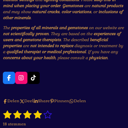
mind when placing your order
.
Gemstones
are
natural products
and may show
natural cracks
,
color variations
, or
inclusions of
other minerals
.
The
properties of all minerals and gemstones
on our website are
not scientifically proven
. They are based on the
experiences of
users and gemstone therapists
. The described
beneficial
properties
are
not intended to replace
diagnosis or treatment by
a
qualified therapist or medical professional
. If you have any
concerns about your health
, please consult a
physician
.
F
I
T
a
n
i
c
s
k
e
t
T
Delen
Deel
Share
Pinnen
Delen
b
a
o
o
g
k
1
2
3
4
5
o
r
S
R
k
a
t
a
s
s
s
s
s
e
m
18 stemmen
t