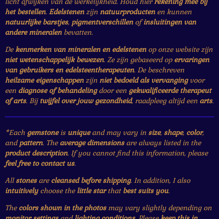
licht afwijken van de werkelijkheid. Houd hier
rekening mee bij
het bestellen
.
Edelstenen
zijn
natuurproducten
en kunnen
natuurlijke barstjes
,
pigmentverschillen
of
insluitingen van
andere mineralen
bevatten.
De
kenmerken van mineralen en edelstenen
op onze website zijn
niet wetenschappelijk bewezen
. Ze zijn gebaseerd op
ervaringen
van gebruikers en edelsteentherapeuten
. De beschreven
heilzame eigenschappen
zijn
niet bedoeld als vervanging
voor
een
diagnose of behandeling
door een
gekwalificeerde therapeut
of arts
. Bij
twijfel over jouw gezondheid
, raadpleeg altijd een
arts
.
*Each
gemstone
is
unique
and may vary in
size
,
shape
,
color
,
and
pattern
. The
average dimensions
are always listed in the
product description
. If you cannot find this information, please
feel free to contact us
.
All
stones
are
cleansed before shipping
. In addition, I also
intuitively
choose the
little star
that
best suits you
.
The
colors shown in the photos
may vary slightly depending on
monitor settings
and
lighting conditions
. Please
keep this in