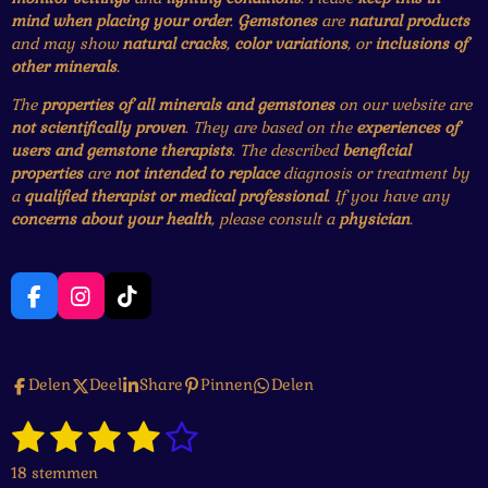
mind when placing your order
.
Gemstones
are
natural products
and may show
natural cracks
,
color variations
, or
inclusions of
other minerals
.
The
properties of all minerals and gemstones
on our website are
not scientifically proven
. They are based on the
experiences of
users and gemstone therapists
. The described
beneficial
properties
are
not intended to replace
diagnosis or treatment by
a
qualified therapist or medical professional
. If you have any
concerns about your health
, please consult a
physician
.
F
I
T
a
n
i
c
s
k
e
t
T
Delen
Deel
Share
Pinnen
Delen
b
a
o
o
g
k
1
2
3
4
5
o
r
S
R
k
a
t
a
s
s
s
s
s
e
m
18 stemmen
t