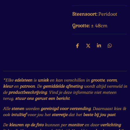
Steensoort:
Peridoot
Grootte:
± 48cm
D
D
S
D
e
e
h
e
l
e
a
l
e
l
r
e
n
e
n
*Elke
edelsteen
is
uniek
en kan verschillen in
grootte
,
vorm
,
kleur
en
patroon
. De
gemiddelde afmeting
wordt altijd vermeld in
de
productbeschrijving
. Vind je deze informatie niet meteen
terug,
stuur ons gerust een bericht
.
Alle
stenen
worden
gereinigd voor verzending
. Daarnaast kies ik
ook
intuïtief
voor jou het
sterretje
dat het
beste bij jou past
.
De
kleuren op de foto
kunnen per
monitor
en door
verlichting