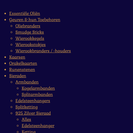
Essentiële Oliën
Geuren & hun Toebehoren
Oliebranders
Smudge Sticks
Wierookkegels
Wierookstokjes
Wierookbranders / -houders
Kaarsen
Orakelkaarten
Runenstenen
Sieraden
Armbanden
Kogelarmbanden
Splitarmbanden
Edelsteenhangers
Splitketting
925 Zilver Sieraad
Alles
Edelsteenhanger
Ketting