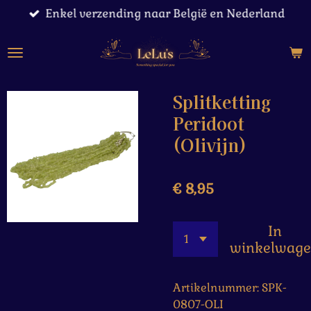
Enkel verzending naar België en Nederland
Ga
direct
naar
de
hoofdinhoud
Splitketting
Peridoot
(Olivijn)
€ 8,95
In
winkelwag
Artikelnummer:
SPK-
0807-OLI