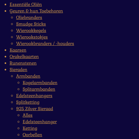
Essentiële Oliën
Geuren & hun Toebehoren
Oliebranders
Smudge Sticks
Wierookkegels
Wierookstokjes
Wierookbranders / -houders
Kaarsen
Orakelkaarten
Runenstenen
Sieraden
Armbanden
Kogelarmbanden
Splitarmbanden
Edelsteenhangers
Splitketting
925 Zilver Sieraad
Alles
Edelsteenhanger
Ketting
Oorbellen