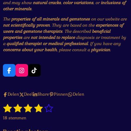
and may show
natural cracks
,
color variations
, or
inclusions of
other minerals
.
The
properties of all minerals and gemstones
on our website are
not scientifically proven
. They are based on the
experiences of
users and gemstone therapists
. The described
beneficial
properties
are
not intended to replace
diagnosis or treatment by
a
qualified therapist or medical professional
. If you have any
concerns about your health
, please consult a
physician
.
F
I
T
a
n
i
c
s
k
e
t
T
Delen
Deel
Share
Pinnen
Delen
b
a
o
o
g
k
1
2
3
4
5
o
r
S
R
k
a
t
a
s
s
s
s
s
e
m
18 stemmen
t
m
t
t
t
t
t
i
m