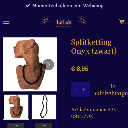
Momenteel alleen een Webshop
Ga
direct
naar
de
hoofdinhoud
Splitketting
Onyx (zwart)
€ 6,95
In
winkelwag
Artikelnummer:
SPK-
0814-ZON