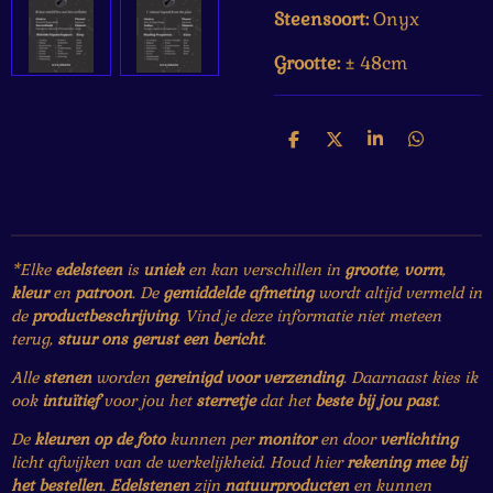
Steensoort:
Onyx
Grootte:
± 48cm
D
D
S
D
e
e
h
e
l
e
a
l
e
l
r
e
n
e
n
*Elke
edelsteen
is
uniek
en kan verschillen in
grootte
,
vorm
,
kleur
en
patroon
. De
gemiddelde afmeting
wordt altijd vermeld in
de
productbeschrijving
. Vind je deze informatie niet meteen
terug,
stuur ons gerust een bericht
.
Alle
stenen
worden
gereinigd voor verzending
. Daarnaast kies ik
ook
intuïtief
voor jou het
sterretje
dat het
beste bij jou past
.
De
kleuren op de foto
kunnen per
monitor
en door
verlichting
licht afwijken van de werkelijkheid. Houd hier
rekening mee bij
het bestellen
.
Edelstenen
zijn
natuurproducten
en kunnen