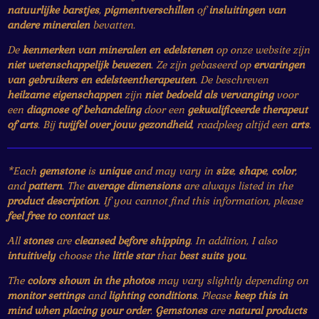
natuurlijke barstjes
,
pigmentverschillen
of
insluitingen van
andere mineralen
bevatten.
De
kenmerken van mineralen en edelstenen
op onze website zijn
niet wetenschappelijk bewezen
. Ze zijn gebaseerd op
ervaringen
van gebruikers en edelsteentherapeuten
. De beschreven
heilzame eigenschappen
zijn
niet bedoeld als vervanging
voor
een
diagnose of behandeling
door een
gekwalificeerde therapeut
of arts
. Bij
twijfel over jouw gezondheid
, raadpleeg altijd een
arts
.
*Each
gemstone
is
unique
and may vary in
size
,
shape
,
color
,
and
pattern
. The
average dimensions
are always listed in the
product description
. If you cannot find this information, please
feel free to contact us
.
All
stones
are
cleansed before shipping
. In addition, I also
intuitively
choose the
little star
that
best suits you
.
The
colors shown in the photos
may vary slightly depending on
monitor settings
and
lighting conditions
. Please
keep this in
mind when placing your order
.
Gemstones
are
natural products