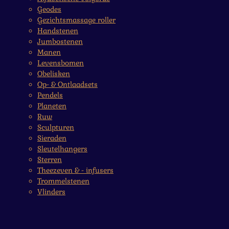
Geodes
Gezichtsmassage roller
Handstenen
Jumbostenen
Manen
Levensbomen
Obelisken
Op- & Ontlaadsets
Pendels
Planeten
Ruw
Sculpturen
Sieraden
Sleutelhangers
Sterren
Theezeven & - infusers
Trommelstenen
Vlinders