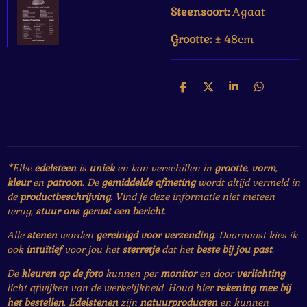
Steensoort:
Agaat
Grootte:
± 48cm
D
D
S
D
e
e
h
e
l
e
a
l
e
l
r
e
n
e
n
*Elke
edelsteen
is
uniek
en kan verschillen in
grootte
,
vorm
,
kleur
en
patroon
. De
gemiddelde afmeting
wordt altijd vermeld in
de
productbeschrijving
. Vind je deze informatie niet meteen
terug,
stuur ons gerust een bericht
.
Alle
stenen
worden
gereinigd voor verzending
. Daarnaast kies ik
ook
intuïtief
voor jou het
sterretje
dat het
beste bij jou past
.
De
kleuren op de foto
kunnen per
monitor
en door
verlichting
licht afwijken van de werkelijkheid. Houd hier
rekening mee bij
het bestellen
.
Edelstenen
zijn
natuurproducten
en kunnen