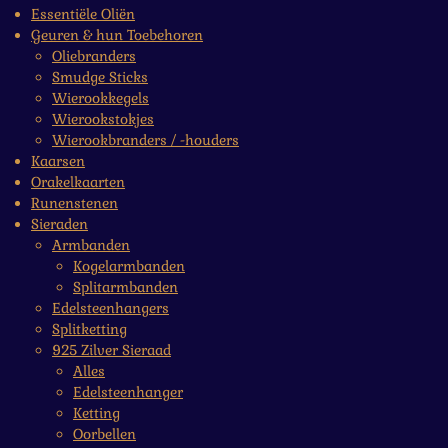
Essentiële Oliën
Geuren & hun Toebehoren
Oliebranders
Smudge Sticks
Wierookkegels
Wierookstokjes
Wierookbranders / -houders
Kaarsen
Orakelkaarten
Runenstenen
Sieraden
Armbanden
Kogelarmbanden
Splitarmbanden
Edelsteenhangers
Splitketting
925 Zilver Sieraad
Alles
Edelsteenhanger
Ketting
Oorbellen