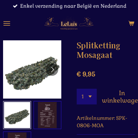
Enkel verzending naar België en Nederland
Ga
direct
naar
de
hoofdinhoud
Splitketting
Mosagaat
€ 9,95
In
winkelwag
Artikelnummer:
SPK-
0806-MOA