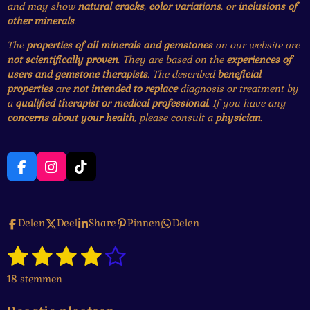
and may show
natural cracks
,
color variations
, or
inclusions of
other minerals
.
The
properties of all minerals and gemstones
on our website are
not scientifically proven
. They are based on the
experiences of
users and gemstone therapists
. The described
beneficial
properties
are
not intended to replace
diagnosis or treatment by
a
qualified therapist or medical professional
. If you have any
concerns about your health
, please consult a
physician
.
F
I
T
a
n
i
c
s
k
e
t
T
Delen
Deel
Share
Pinnen
Delen
b
a
o
o
g
k
1
2
3
4
5
o
r
S
R
k
a
t
a
s
s
s
s
s
e
m
18 stemmen
t
m
t
t
t
t
t
i
m