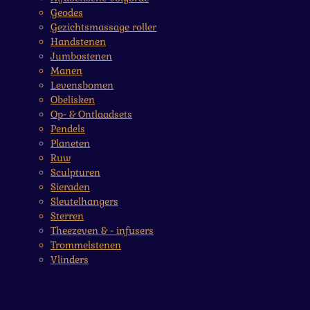
Geodes
Gezichtsmassage roller
Handstenen
Jumbostenen
Manen
Levensbomen
Obelisken
Op- & Ontlaadsets
Pendels
Planeten
Ruw
Sculpturen
Sieraden
Sleutelhangers
Sterren
Theezeven & - infusers
Trommelstenen
Vlinders