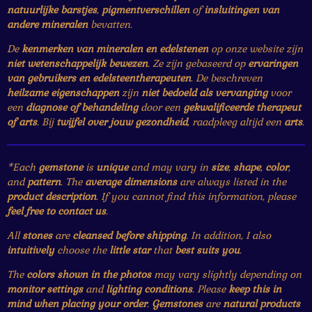
natuurlijke barstjes
,
pigmentverschillen
of
insluitingen van
andere mineralen
bevatten.
De
kenmerken van mineralen en edelstenen
op onze website zijn
niet wetenschappelijk bewezen
. Ze zijn gebaseerd op
ervaringen
van gebruikers en edelsteentherapeuten
. De beschreven
heilzame eigenschappen
zijn
niet bedoeld als vervanging
voor
een
diagnose of behandeling
door een
gekwalificeerde therapeut
of arts
. Bij
twijfel over jouw gezondheid
, raadpleeg altijd een
arts
.
*Each
gemstone
is
unique
and may vary in
size
,
shape
,
color
,
and
pattern
. The
average dimensions
are always listed in the
product description
. If you cannot find this information, please
feel free to contact us
.
All
stones
are
cleansed before shipping
. In addition, I also
intuitively
choose the
little star
that
best suits you
.
The
colors shown in the photos
may vary slightly depending on
monitor settings
and
lighting conditions
. Please
keep this in
mind when placing your order
.
Gemstones
are
natural products