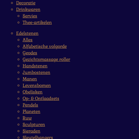
Decoratie
Drinkwaren
Servies
Thee-artikelen
Edelstenen
Alles
Alfabetische volgorde
Geodes
Gezichtsmassage roller
Handstenen
Jumbostenen
Manen
Levensbomen
Obelisken
Op- & Ontlaadsets
Pendels
Planeten
Ruw
Sculpturen
Sieraden
Sleutelhangers