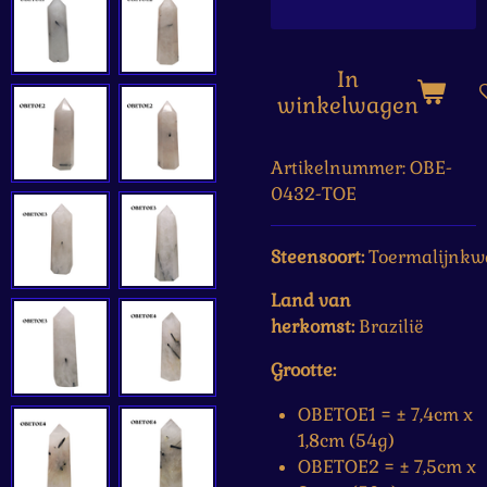
In
winkelwagen
Artikelnummer:
OBE-
0432-TOE
Steensoort:
Toermalijnkw
Land van
herkomst:
Brazilië
Grootte:
OBETOE1 = ± 7,4cm x
1,8cm (54g)
OBETOE2 = ± 7,5cm x