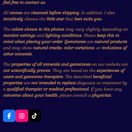
feel free to contact us
.
All
stones
are
cleansed before shipping
. In addition, I also
intuitively
choose the
little star
that
best suits you
.
The
colors shown in the photos
may vary slightly depending on
monitor settings
and
lighting conditions
. Please
keep this in
mind when placing your order
.
Gemstones
are
natural products
and may show
natural cracks
,
color variations
, or
inclusions of
other minerals
.
The
properties of all minerals and gemstones
on our website are
not scientifically proven
. They are based on the
experiences of
users and gemstone therapists
. The described
beneficial
properties
are
not intended to replace
diagnosis or treatment by
a
qualified therapist or medical professional
. If you have any
concerns about your health
, please consult a
physician
.
F
I
T
a
n
i
c
s
k