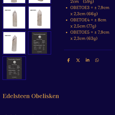
2cm (59g)
OBETOE3 = ± 7,9cm
x 2,3cm (66g)
OBETOE4 = ± 8cm
x 2,5cm (77g)
OBETOE5 = ± 7,9cm
x 2,3cm (63g)
D
D
S
D
e
e
h
e
l
e
a
l
e
l
r
e
n
e
n
Edelsteen Obelisken