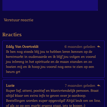
6
6
7
s
Verstuur reactie
t
e
Reacties
r
r
e
Eddy Van Overtveldt
6 maanden geleden
n
Ik ben nog steeds blij jou te hebben leren kennen op de
kerstmarkt in oudenaarde en ik blijf jou volgen en vooral
jou inbreng in het spirituele en de maan standen en zo
boeien mij en ik hoop jou vooral nog eens te zien op een
beurs grt
Lucie
7 maanden geleden
Super lief, attent, positief en klantvriendelijk persoon. Staat
altijd klaar om extra info te geven over je aankoop.
Bestellingen worden super opgevolgd! Altijd leuk om on line,
of als ze op een markt ergens staat, iets te kopen :)