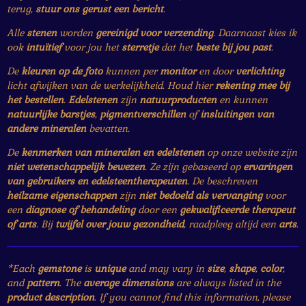
terug,
stuur ons gerust een bericht
.
Alle
stenen
worden
gereinigd voor verzending
. Daarnaast kies ik
ook
intuïtief
voor jou het
sterretje
dat het
beste bij jou past
.
De
kleuren op de foto
kunnen per
monitor
en door
verlichting
licht afwijken van de werkelijkheid. Houd hier
rekening mee bij
het bestellen
.
Edelstenen
zijn
natuurproducten
en kunnen
natuurlijke barstjes
,
pigmentverschillen
of
insluitingen van
andere mineralen
bevatten.
De
kenmerken van mineralen en edelstenen
op onze website zijn
niet wetenschappelijk bewezen
. Ze zijn gebaseerd op
ervaringen
van gebruikers en edelsteentherapeuten
. De beschreven
heilzame eigenschappen
zijn
niet bedoeld als vervanging
voor
een
diagnose of behandeling
door een
gekwalificeerde therapeut
of arts
. Bij
twijfel over jouw gezondheid
, raadpleeg altijd een
arts
.
*Each
gemstone
is
unique
and may vary in
size
,
shape
,
color
,
and
pattern
. The
average dimensions
are always listed in the
product description
. If you cannot find this information, please