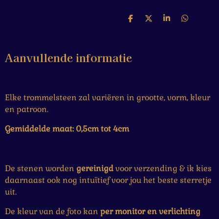
D
D
S
D
e
e
h
e
l
e
a
l
e
l
r
e
Aanvullende informatie
n
e
n
Elke trommelsteen zal variëren in grootte, vorm, kleur
en patroon.
Gemiddelde maat: 0,5cm tot 4cm
De stenen worden
gereinigd
voor verzending & ik kies
daarnaast ook nog intuïtief voor jou het beste sterretje
uit.
De kleur van de foto kan
per monitor en verlichting