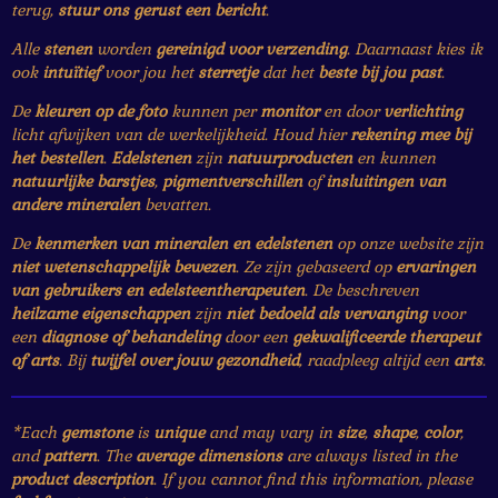
terug,
stuur ons gerust een bericht
.
Alle
stenen
worden
gereinigd voor verzending
. Daarnaast kies ik
ook
intuïtief
voor jou het
sterretje
dat het
beste bij jou past
.
De
kleuren op de foto
kunnen per
monitor
en door
verlichting
licht afwijken van de werkelijkheid. Houd hier
rekening mee bij
het bestellen
.
Edelstenen
zijn
natuurproducten
en kunnen
natuurlijke barstjes
,
pigmentverschillen
of
insluitingen van
andere mineralen
bevatten.
De
kenmerken van mineralen en edelstenen
op onze website zijn
niet wetenschappelijk bewezen
. Ze zijn gebaseerd op
ervaringen
van gebruikers en edelsteentherapeuten
. De beschreven
heilzame eigenschappen
zijn
niet bedoeld als vervanging
voor
een
diagnose of behandeling
door een
gekwalificeerde therapeut
of arts
. Bij
twijfel over jouw gezondheid
, raadpleeg altijd een
arts
.
*Each
gemstone
is
unique
and may vary in
size
,
shape
,
color
,
and
pattern
. The
average dimensions
are always listed in the
product description
. If you cannot find this information, please