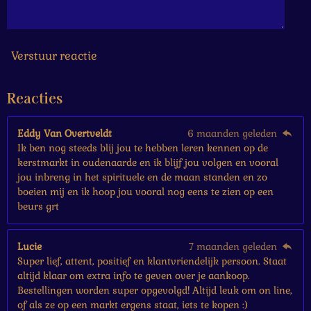
6
6
7
s
Verstuur reactie
t
e
Reacties
r
r
e
Eddy Van Overtveldt
6 maanden geleden
n
Ik ben nog steeds blij jou te hebben leren kennen op de
kerstmarkt in oudenaarde en ik blijf jou volgen en vooral
jou inbreng in het spirituele en de maan standen en zo
boeien mij en ik hoop jou vooral nog eens te zien op een
beurs grt
Lucie
7 maanden geleden
Super lief, attent, positief en klantvriendelijk persoon. Staat
altijd klaar om extra info te geven over je aankoop.
Bestellingen worden super opgevolgd! Altijd leuk om on line,
of als ze op een markt ergens staat, iets te kopen :)