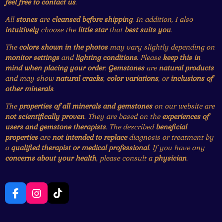
feel free to contact us
.
All
stones
are
cleansed before shipping
. In addition, I also
intuitively
choose the
little star
that
best suits you
.
The
colors shown in the photos
may vary slightly depending on
monitor settings
and
lighting conditions
. Please
keep this in
mind when placing your order
.
Gemstones
are
natural products
and may show
natural cracks
,
color variations
, or
inclusions of
other minerals
.
The
properties of all minerals and gemstones
on our website are
not scientifically proven
. They are based on the
experiences of
users and gemstone therapists
. The described
beneficial
properties
are
not intended to replace
diagnosis or treatment by
a
qualified therapist or medical professional
. If you have any
concerns about your health
, please consult a
physician
.
F
I
T
a
n
i
c
s
k