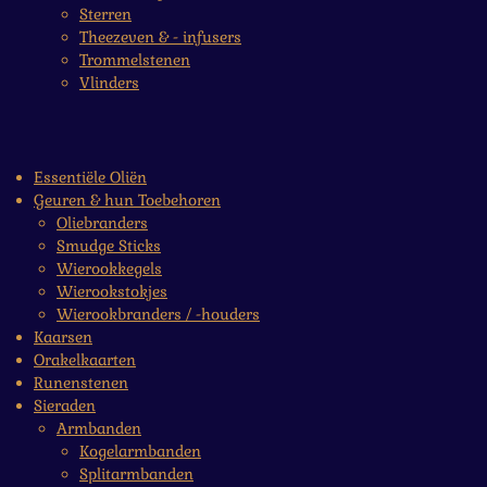
Sterren
Theezeven & - infusers
Trommelstenen
Vlinders
Essentiële Oliën
Geuren & hun Toebehoren
Oliebranders
Smudge Sticks
Wierookkegels
Wierookstokjes
Wierookbranders / -houders
Kaarsen
Orakelkaarten
Runenstenen
Sieraden
Armbanden
Kogelarmbanden
Splitarmbanden