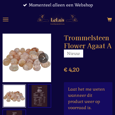
Momenteel alleen een Webshop
Ga
direct
naar
de
hoofdinhoud
Trommelsteen
Flower Agaat A
Nieuw
€ 4,20
Laat het me weten
wanneer dit
product weer op
voorraad is.