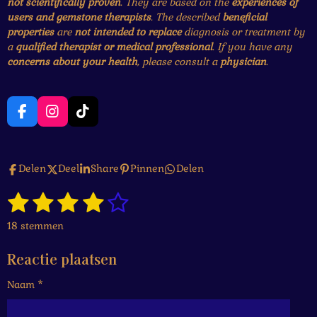
not scientifically proven
. They are based on the
experiences of
users and gemstone therapists
. The described
beneficial
properties
are
not intended to replace
diagnosis or treatment by
a
qualified therapist or medical professional
. If you have any
concerns about your health
, please consult a
physician
.
F
I
T
a
n
i
c
s
k
e
t
T
Delen
Deel
Share
Pinnen
Delen
b
a
o
o
g
k
1
2
3
4
5
o
r
S
R
k
a
t
a
s
s
s
s
s
e
m
18 stemmen
t
m
t
t
t
t
t
i
m
Reactie plaatsen
n
e
e
e
e
e
e
g
n
Naam *
r
r
r
r
r
:
4
r
r
r
r