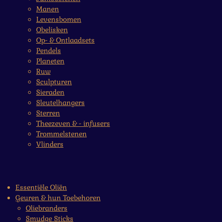
Manen
Levensbomen
Obelisken
Op- & Ontlaadsets
Pendels
Planeten
Ruw
Sculpturen
Sieraden
Sleutelhangers
Sterren
Theezeven & - infusers
Trommelstenen
Vlinders
Essentiële Oliën
Geuren & hun Toebehoren
Oliebranders
Smudge Sticks