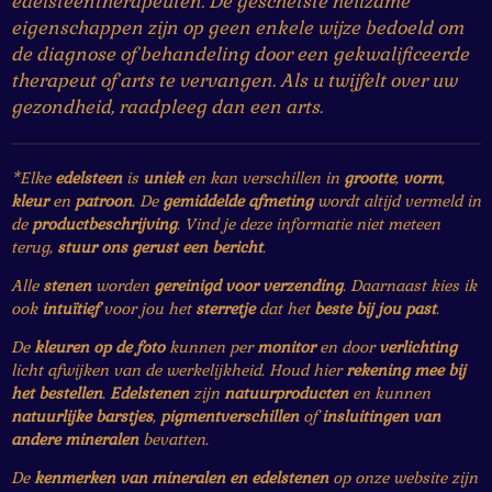
edelsteentherapeuten. De geschetste heilzame
eigenschappen zijn op geen enkele wijze bedoeld om
de diagnose of behandeling door een gekwalificeerde
therapeut of arts te vervangen. Als u twijfelt over uw
gezondheid, raadpleeg dan een arts.
*Elke
edelsteen
is
uniek
en kan verschillen in
grootte
,
vorm
,
kleur
en
patroon
. De
gemiddelde afmeting
wordt altijd vermeld in
de
productbeschrijving
. Vind je deze informatie niet meteen
terug,
stuur ons gerust een bericht
.
Alle
stenen
worden
gereinigd voor verzending
. Daarnaast kies ik
ook
intuïtief
voor jou het
sterretje
dat het
beste bij jou past
.
De
kleuren op de foto
kunnen per
monitor
en door
verlichting
licht afwijken van de werkelijkheid. Houd hier
rekening mee bij
het bestellen
.
Edelstenen
zijn
natuurproducten
en kunnen
natuurlijke barstjes
,
pigmentverschillen
of
insluitingen van
andere mineralen
bevatten.
De
kenmerken van mineralen en edelstenen
op onze website zijn