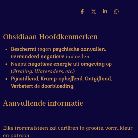
D
D
S
D
e
e
h
e
l
e
a
l
e
l
r
e
Obsidiaan Hoofdkenmerken
n
e
n
Beschermt
tegen
psychische
aanvallen
,
verminderd
negatieve
invloeden.
Neemt
negatieve energie
uit
omgeving
op
(
Straling, Wateraders, etc
.)
Pijnstillend
,
Kramp
-
opheffend
,
Ontgiftend
,
Verbetert
de
doorbloeding
.
Aanvullende informatie
Elke trommelsteen zal variëren in grootte, vorm, kleur
en patroon.