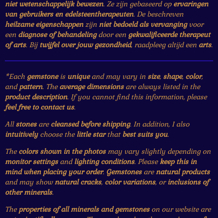
niet wetenschappelijk bewezen
. Ze zijn gebaseerd op
ervaringen
van gebruikers en edelsteentherapeuten
. De beschreven
heilzame eigenschappen
zijn
niet bedoeld als vervanging
voor
een
diagnose of behandeling
door een
gekwalificeerde therapeut
of arts
. Bij
twijfel over jouw gezondheid
, raadpleeg altijd een
arts
.
*Each
gemstone
is
unique
and may vary in
size
,
shape
,
color
,
and
pattern
. The
average dimensions
are always listed in the
product description
. If you cannot find this information, please
feel free to contact us
.
All
stones
are
cleansed before shipping
. In addition, I also
intuitively
choose the
little star
that
best suits you
.
The
colors shown in the photos
may vary slightly depending on
monitor settings
and
lighting conditions
. Please
keep this in
mind when placing your order
.
Gemstones
are
natural products
and may show
natural cracks
,
color variations
, or
inclusions of
other minerals
.
The
properties of all minerals and gemstones
on our website are