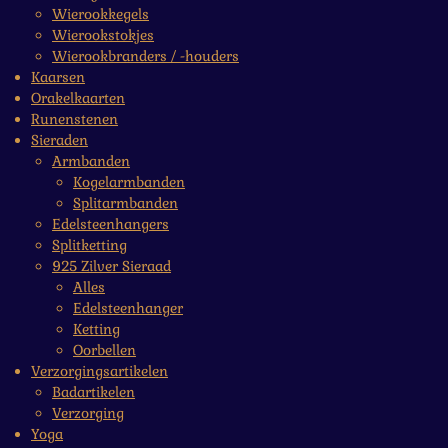
Wierookkegels
Wierookstokjes
Wierookbranders / -houders
Kaarsen
Orakelkaarten
Runenstenen
Sieraden
Armbanden
Kogelarmbanden
Splitarmbanden
Edelsteenhangers
Splitketting
925 Zilver Sieraad
Alles
Edelsteenhanger
Ketting
Oorbellen
Verzorgingsartikelen
Badartikelen
Verzorging
Yoga