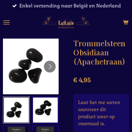
Enkel verzending naar België en Nederland
Ga
direct
naar
de
hoofdinhoud
Trommelsteen
Obsidiaan
(Apachetraan)
€ 4,95
Laat het me weten
wanneer dit
product weer op
voorraad is.