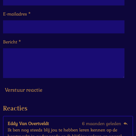
.
e
e
e
e
1
6
E-mailadres *
n
n
n
n
6
6
6
6
Bericht *
6
6
6
6
6
6
7
s
Verstuur reactie
t
e
Reacties
r
r
e
Eddy Van Overtveldt
6 maanden geleden
n
Ik ben nog steeds blij jou te hebben leren kennen op de