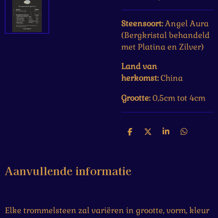
Steensoort:
Angel Aura
(Bergkristal behandeld
met Platina en Zilver)
Land van
herkomst:
China
Grootte:
0,5cm tot 4cm
D
D
S
D
e
e
h
e
l
e
a
l
e
l
r
e
Aanvullende informatie
n
e
n
Elke trommelsteen zal variëren in grootte, vorm, kleur