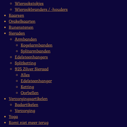
Wierookstokjes
Wierookbranders / -houders
Kaarsen
Orakelkaarten
Runenstenen
Sieraden
Armbanden
Kogelarmbanden
Splitarmbanden
Edelsteenhangers
Splitketting
925 Zilver Sieraad
Alles
Edelsteenhanger
Ketting
Oorbellen
Verzorgingsartikelen
Badartikelen
Verzorging
Yoga
Komt niet meer terug