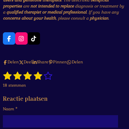
users and gemstone therapists
. The described
beneficial
properties
are
not intended to replace
diagnosis or treatment by
a
qualified therapist or medical professional
. If you have any
concerns about your health
, please consult a
physician
.
F
I
T
a
n
i
c
s
k
e
t
T
Delen
Deel
Share
Pinnen
Delen
b
a
o
o
g
k
1
2
3
4
5
o
r
S
R
k
a
t
a
s
s
s
s
s
e
m
18 stemmen
t
m
t
t
t
t
t
i
m
Reactie plaatsen
n
e
e
e
e
e
e
g
n
Naam *
r
r
r
r
r
:
4
r
r
r
r
.
1