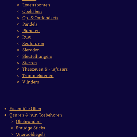
Levensbomen
Obelisken
Op- & Ontlaadsets
Pendels
Planeten
Ruw
Sculpturen
Sieraden
Sleutelhangers
Sterren
Theezeven & - infusers
Trommelstenen
Vlinders
Essentiële Oliën
Geuren & hun Toebehoren
Oliebranders
Smudge Sticks
Wierookkegels