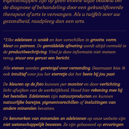
eigenschappen zijn op geen enkele wijze bedoeld om
de diagnose of behandeling door een gekwalificeerde
therapeut of arts te vervangen. Als u twijfelt over uw
gezondheid, raadpleeg dan een arts.
*Elke
edelsteen
is
uniek
en kan verschillen in
grootte
,
vorm
,
kleur
en
patroon
. De
gemiddelde afmeting
wordt altijd vermeld in
de
productbeschrijving
. Vind je deze informatie niet meteen
terug,
stuur ons gerust een bericht
.
Alle
stenen
worden
gereinigd voor verzending
. Daarnaast kies ik
ook
intuïtief
voor jou het
sterretje
dat het
beste bij jou past
.
De
kleuren op de foto
kunnen per
monitor
en door
verlichting
licht afwijken van de werkelijkheid. Houd hier
rekening mee bij
het bestellen
.
Edelstenen
zijn
natuurproducten
en kunnen
natuurlijke barstjes
,
pigmentverschillen
of
insluitingen van
andere mineralen
bevatten.
De
kenmerken van mineralen en edelstenen
op onze website zijn
niet wetenschappelijk bewezen
. Ze zijn gebaseerd op
ervaringen