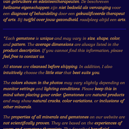
van gebruikers en edelsteentherapeuten
. De beschreven
heilzame eigenschappen
zijn
niet bedoeld als vervanging
voor
een
diagnose of behandeling
door een
gekwalificeerde therapeut
of arts
. Bij
twijfel over jouw gezondheid
, raadpleeg altijd een
arts
.
*Each
gemstone
is
unique
and may vary in
size
,
shape
,
color
,
and
pattern
. The
average dimensions
are always listed in the
product description
. If you cannot find this information, please
feel free to contact us
.
All
stones
are
cleansed before shipping
. In addition, I also
intuitively
choose the
little star
that
best suits you
.
The
colors shown in the photos
may vary slightly depending on
monitor settings
and
lighting conditions
. Please
keep this in
mind when placing your order
.
Gemstones
are
natural products
and may show
natural cracks
,
color variations
, or
inclusions of
other minerals
.
The
properties of all minerals and gemstones
on our website are
not scientifically proven
. They are based on the
experiences of