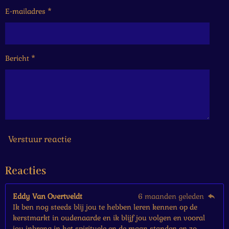
e
e
e
e
6
E-mailadres *
n
n
n
n
6
6
6
6
Bericht *
6
6
6
6
6
6
7
s
Verstuur reactie
t
e
Reacties
r
r
e
Eddy Van Overtveldt
6 maanden geleden
n
Ik ben nog steeds blij jou te hebben leren kennen op de
kerstmarkt in oudenaarde en ik blijf jou volgen en vooral
jou inbreng in het spirituele en de maan standen en zo