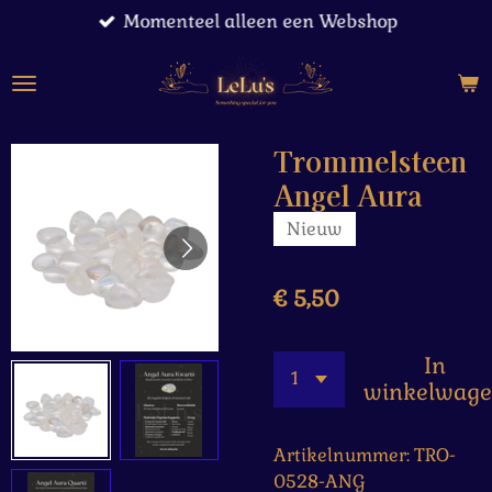
Momenteel alleen een Webshop
Ga
direct
naar
de
hoofdinhoud
Trommelsteen
Angel Aura
Nieuw
€ 5,50
In
winkelwag
Artikelnummer:
TRO-
0528-ANG