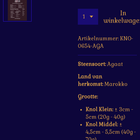
In
winkelwage
Artikelnummer:
KNO-
0654-AGA
Steensoort:
Agaat
Land van
herkomst:
Marokko
Grootte:
Knol Klein:
± 3cm -
5cm (20g - 40g)
Knol Middel:
±
4,5cm - 5,5cm (40g -
70g)