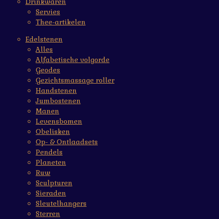
Drinkwaren
Servies
Thee-artikelen
Edelstenen
Alles
Alfabetische volgorde
Geodes
Gezichtsmassage roller
Handstenen
Jumbostenen
Manen
Levensbomen
Obelisken
Op- & Ontlaadsets
Pendels
Planeten
Ruw
Sculpturen
Sieraden
Sleutelhangers
Sterren