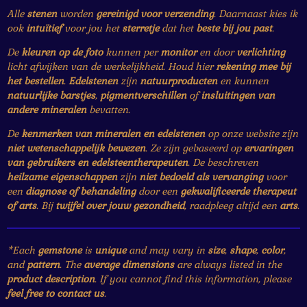
Alle
stenen
worden
gereinigd voor verzending
. Daarnaast kies ik
ook
intuïtief
voor jou het
sterretje
dat het
beste bij jou past
.
De
kleuren op de foto
kunnen per
monitor
en door
verlichting
licht afwijken van de werkelijkheid. Houd hier
rekening mee bij
het bestellen
.
Edelstenen
zijn
natuurproducten
en kunnen
natuurlijke barstjes
,
pigmentverschillen
of
insluitingen van
andere mineralen
bevatten.
De
kenmerken van mineralen en edelstenen
op onze website zijn
niet wetenschappelijk bewezen
. Ze zijn gebaseerd op
ervaringen
van gebruikers en edelsteentherapeuten
. De beschreven
heilzame eigenschappen
zijn
niet bedoeld als vervanging
voor
een
diagnose of behandeling
door een
gekwalificeerde therapeut
of arts
. Bij
twijfel over jouw gezondheid
, raadpleeg altijd een
arts
.
*Each
gemstone
is
unique
and may vary in
size
,
shape
,
color
,
and
pattern
. The
average dimensions
are always listed in the
product description
. If you cannot find this information, please
feel free to contact us
.