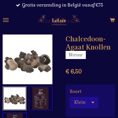
Gratis verzending in België vanaf €75
Ga
direct
naar
de
hoofdinhoud
Chalcedoon-
Agaat Knollen
Nieuw
€ 6,50
Soort