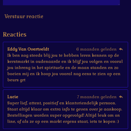
6
7
s
Verstuur reactie
t
e
Reacties
r
r
e
Eddy Van Overtveldt
6 maanden geleden
n
Ik ben nog steeds blij jou te hebben leren kennen op de
kerstmarkt in oudenaarde en ik blijf jou volgen en vooral
jou inbreng in het spirituele en de maan standen en zo
boeien mij en ik hoop jou vooral nog eens te zien op een
beurs grt
Lucie
7 maanden geleden
Super lief, attent, positief en klantvriendelijk persoon.
Staat altijd klaar om extra info te geven over je aankoop.
Bestellingen worden super opgevolgd! Altijd leuk om on
line, of als ze op een markt ergens staat, iets te kopen :)