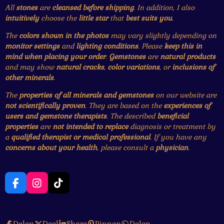
All
stones
are
cleansed before shipping
. In addition, I also
intuitively
choose the
little star
that
best suits you
.
The
colors shown in the photos
may vary slightly depending on
monitor settings
and
lighting conditions
. Please
keep this in
mind when placing your order
.
Gemstones
are
natural products
and may show
natural cracks
,
color variations
, or
inclusions of
other minerals
.
The
properties of all minerals and gemstones
on our website are
not scientifically proven
. They are based on the
experiences of
users and gemstone therapists
. The described
beneficial
properties
are
not intended to replace
diagnosis or treatment by
a
qualified therapist or medical professional
. If you have any
concerns about your health
, please consult a
physician
.
F
I
T
a
n
i
c
s
k
e
t
T
Delen
Deel
Share
Pinnen
Delen