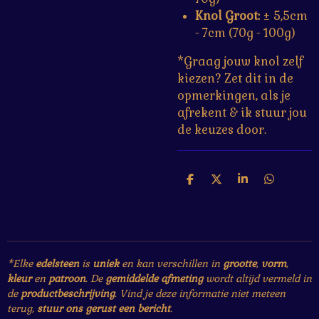
Knol Groot:
± 5,5cm
- 7cm (70g - 100g)
*Graag jouw knol zelf
kiezen? Zet dit in de
opmerkingen, als je
afrekent & ik stuur jou
de keuzes door.
D
D
S
D
e
e
h
e
l
e
a
l
e
l
r
e
n
e
n
*Elke
edelsteen
is
uniek
en kan verschillen in
grootte
,
vorm
,
kleur
en
patroon
. De
gemiddelde afmeting
wordt altijd vermeld in
de
productbeschrijving
. Vind je deze informatie niet meteen
terug,
stuur ons gerust een bericht
.