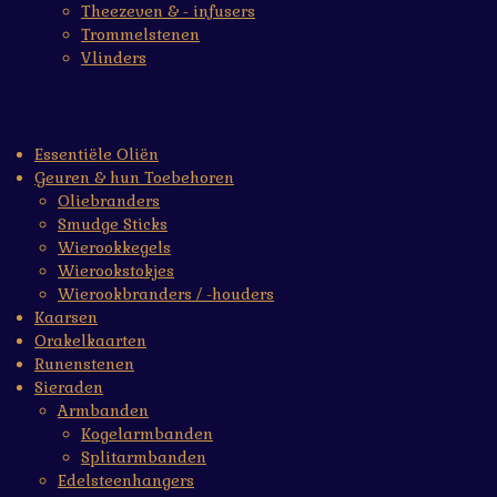
Theezeven & - infusers
Trommelstenen
Vlinders
Essentiële Oliën
Geuren & hun Toebehoren
Oliebranders
Smudge Sticks
Wierookkegels
Wierookstokjes
Wierookbranders / -houders
Kaarsen
Orakelkaarten
Runenstenen
Sieraden
Armbanden
Kogelarmbanden
Splitarmbanden
Edelsteenhangers