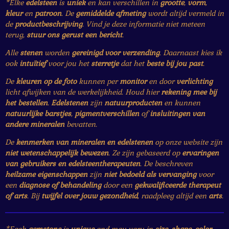
*Elke
edelsteen
is
uniek
en kan verschillen in
grootte
,
vorm
,
kleur
en
patroon
. De
gemiddelde afmeting
wordt altijd vermeld in
de
productbeschrijving
. Vind je deze informatie niet meteen
terug,
stuur ons gerust een bericht
.
Alle
stenen
worden
gereinigd voor verzending
. Daarnaast kies ik
ook
intuïtief
voor jou het
sterretje
dat het
beste bij jou past
.
De
kleuren op de foto
kunnen per
monitor
en door
verlichting
licht afwijken van de werkelijkheid. Houd hier
rekening mee bij
het bestellen
.
Edelstenen
zijn
natuurproducten
en kunnen
natuurlijke barstjes
,
pigmentverschillen
of
insluitingen van
andere mineralen
bevatten.
De
kenmerken van mineralen en edelstenen
op onze website zijn
niet wetenschappelijk bewezen
. Ze zijn gebaseerd op
ervaringen
van gebruikers en edelsteentherapeuten
. De beschreven
heilzame eigenschappen
zijn
niet bedoeld als vervanging
voor
een
diagnose of behandeling
door een
gekwalificeerde therapeut
of arts
. Bij
twijfel over jouw gezondheid
, raadpleeg altijd een
arts
.
*Each
gemstone
is
unique
and may vary in
size
,
shape
,
color
,