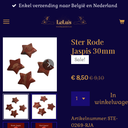
Enkel verzending naar België en Nederland
Ga
direct
naar
de
hoofdinhoud
Ster Rode
Jaspis 30mm
Sale!
€ 8,50
€ 9,10
In
winkelwag
Artikelnummer:
STE-
0269-RJA