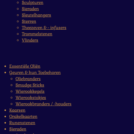
Sculpturen
Sieraden
Sleutelhangers
Sterren
Theezeven & - infusers
Trommelstenen
Vlinders
Essentiële Oliën
Geuren & hun Toebehoren
Oliebranders
Smudge Sticks
Wierookkegels
Wierookstokjes
Wierookbranders / -houders
Kaarsen
Orakelkaarten
Runenstenen
Sieraden