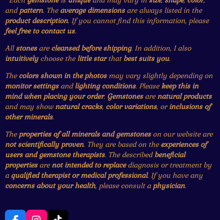
and
pattern
. The
average dimensions
are always listed in the
product description
. If you cannot find this information, please
feel free to contact us
.
All
stones
are
cleansed before shipping
. In addition, I also
intuitively
choose the
little star
that
best suits you
.
The
colors shown in the photos
may vary slightly depending on
monitor settings
and
lighting conditions
. Please
keep this in
mind when placing your order
.
Gemstones
are
natural products
and may show
natural cracks
,
color variations
, or
inclusions of
other minerals
.
The
properties of all minerals and gemstones
on our website are
not scientifically proven
. They are based on the
experiences of
users and gemstone therapists
. The described
beneficial
properties
are
not intended to replace
diagnosis or treatment by
a
qualified therapist or medical professional
. If you have any
concerns about your health
, please consult a
physician
.