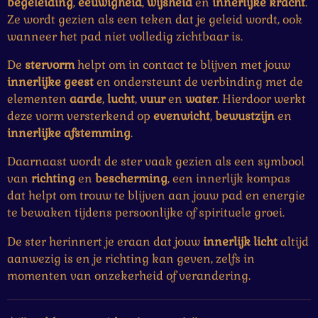
begeleiding
,
eeuwigheid
,
wijsheid
en
innerlijke kracht
.
t
n
n
n
n
Ze wordt gezien als een teken dat je geleid wordt, ook
e
wanneer het pad niet volledig zichtbaar is.
r
r
De
stervorm
helpt om in contact te blijven met jouw
e
innerlijke geest
en ondersteunt de verbinding met de
n
elementen
aarde
,
lucht
,
vuur
en
water
. Hierdoor werkt
deze vorm versterkend op
evenwicht
,
bewustzijn
en
innerlijke afstemming
.
Daarnaast wordt de ster vaak gezien als een symbool
van
richting
en
bescherming
, een innerlijk kompas
dat helpt om trouw te blijven aan jouw pad en energie
te bewaken tijdens persoonlijke of spirituele groei.
De ster herinnert je eraan dat jouw
innerlijk licht
altijd
aanwezig is en je richting kan geven, zelfs in
momenten van onzekerheid of verandering.