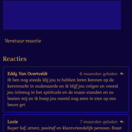
6
6
6
6
6
7
s
Verstuur reactie
t
e
Reacties
r
r
e
Eddy Van Overtveldt
6 maanden geleden
n
Ik ben nog steeds blij jou te hebben leren kennen op de
kerstmarkt in oudenaarde en ik blijf jou volgen en vooral
jou inbreng in het spirituele en de maan standen en zo
boeien mij en ik hoop jou vooral nog eens te zien op een
beurs grt
Lucie
7 maanden geleden
Super lief, attent, positief en klantvriendelijk persoon. Staat