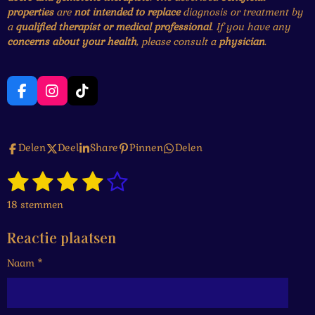
properties
are
not intended to replace
diagnosis or treatment by
a
qualified therapist or medical professional
. If you have any
concerns about your health
, please consult a
physician
.
F
I
T
a
n
i
c
s
k
e
t
T
Delen
Deel
Share
Pinnen
Delen
b
a
o
o
g
k
1
2
3
4
5
o
r
S
R
k
a
t
a
s
s
s
s
s
e
m
18 stemmen
t
m
t
t
t
t
t
i
m
Reactie plaatsen
n
e
e
e
e
e
e
g
n
Naam *
r
r
r
r
r
:
4
r
r
r
r
.
1