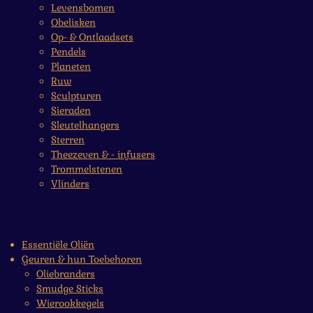
Levensbomen
Obelisken
Op- & Ontlaadsets
Pendels
Planeten
Ruw
Sculpturen
Sieraden
Sleutelhangers
Sterren
Theezeven & - infusers
Trommelstenen
Vlinders
Essentiële Oliën
Geuren & hun Toebehoren
Oliebranders
Smudge Sticks
Wierookkegels