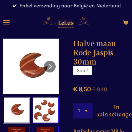
Enkel verzending naar België en Nederland
Ga
direct
naar
de
hoofdinhoud
Halve maan
Rode Jaspis
30mm
Sale!
€ 8,50
€ 9,10
In
winkelwag
Artikelnummer:
MAA-