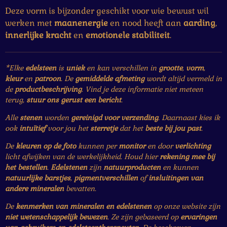
Deze vorm is bijzonder geschikt voor wie bewust wil
werken met
maanenergie
en nood heeft aan
aarding
,
innerlijke kracht
en
emotionele stabiliteit
.
*Elke
edelsteen
is
uniek
en kan verschillen in
grootte
,
vorm
,
kleur
en
patroon
. De
gemiddelde afmeting
wordt altijd vermeld in
de
productbeschrijving
. Vind je deze informatie niet meteen
terug,
stuur ons gerust een bericht
.
Alle
stenen
worden
gereinigd voor verzending
. Daarnaast kies ik
ook
intuïtief
voor jou het
sterretje
dat het
beste bij jou past
.
De
kleuren op de foto
kunnen per
monitor
en door
verlichting
licht afwijken van de werkelijkheid. Houd hier
rekening mee bij
het bestellen
.
Edelstenen
zijn
natuurproducten
en kunnen
natuurlijke barstjes
,
pigmentverschillen
of
insluitingen van
andere mineralen
bevatten.
De
kenmerken van mineralen en edelstenen
op onze website zijn
niet wetenschappelijk bewezen
. Ze zijn gebaseerd op
ervaringen