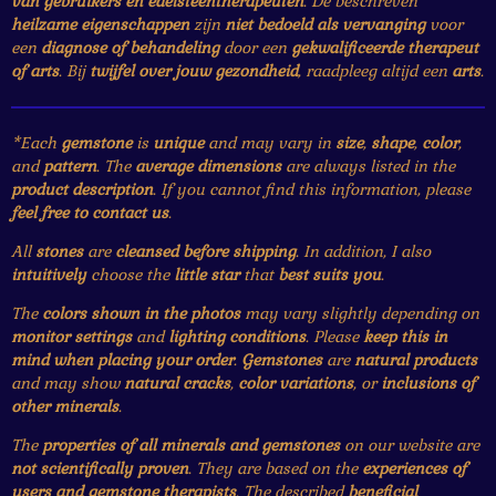
van gebruikers en edelsteentherapeuten
. De beschreven
heilzame eigenschappen
zijn
niet bedoeld als vervanging
voor
een
diagnose of behandeling
door een
gekwalificeerde therapeut
of arts
. Bij
twijfel over jouw gezondheid
, raadpleeg altijd een
arts
.
*Each
gemstone
is
unique
and may vary in
size
,
shape
,
color
,
and
pattern
. The
average dimensions
are always listed in the
product description
. If you cannot find this information, please
feel free to contact us
.
All
stones
are
cleansed before shipping
. In addition, I also
intuitively
choose the
little star
that
best suits you
.
The
colors shown in the photos
may vary slightly depending on
monitor settings
and
lighting conditions
. Please
keep this in
mind when placing your order
.
Gemstones
are
natural products
and may show
natural cracks
,
color variations
, or
inclusions of
other minerals
.
The
properties of all minerals and gemstones
on our website are
not scientifically proven
. They are based on the
experiences of
users and gemstone therapists
. The described
beneficial