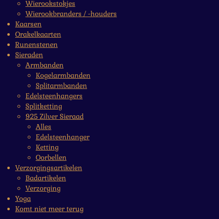
Wierookstokjes
Wierookbranders / -houders
Kaarsen
Orakelkaarten
Runenstenen
Sieraden
Armbanden
Kogelarmbanden
Splitarmbanden
Edelsteenhangers
Splitketting
925 Zilver Sieraad
Alles
Edelsteenhanger
Ketting
Oorbellen
Verzorgingsartikelen
Badartikelen
Verzorging
Yoga
Komt niet meer terug