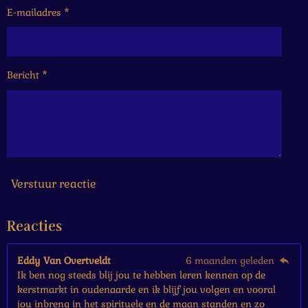
e
e
e
e
6
E-mailadres *
n
n
n
n
6
6
6
6
Bericht *
6
6
6
6
6
6
7
s
Verstuur reactie
t
e
Reacties
r
r
e
Eddy Van Overtveldt
6 maanden geleden
n
Ik ben nog steeds blij jou te hebben leren kennen op de
kerstmarkt in oudenaarde en ik blijf jou volgen en vooral
jou inbreng in het spirituele en de maan standen en zo