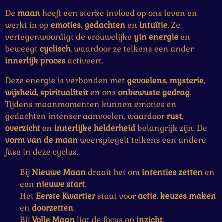
g
r
r
r
r
r
n
De
maan
heeft een sterke invloed op ons leven en
:
r
r
r
r
werkt in op
emoties
,
gedachten
en
intuïtie
. Ze
0
e
e
e
e
vertegenwoordigt de vrouwelijke
yin energie
en
s
beweegt
cyclisch
, waardoor ze telkens een ander
t
n
n
n
n
innerlijk proces
activeert.
e
r
Deze energie is verbonden met
gevoelens
,
mysterie
,
r
wijsheid
,
spiritualiteit
en ons
onbewuste gedrag
.
e
Tijdens maanmomenten kunnen emoties en
n
gedachten intenser aanvoelen, waardoor
rust
,
overzicht
en
innerlijke helderheid
belangrijk zijn. De
vorm van de maan
weerspiegelt telkens een andere
fase in deze cyclus.
Bij
Nieuwe Maan
draait het om
intenties zetten
en
een
nieuwe start
.
Het
Eerste Kwartier
staat voor
actie
,
keuzes maken
en
doorzetten
.
Bij
Volle Maan
ligt de focus op
inzicht
,