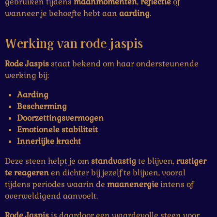
gebruiken tijdens
maanmomenten
,
reflectie
of
wanneer je behoefte hebt aan
aarding
.
Werking van rode jaspis
Rode Jaspis
staat bekend om haar ondersteunende
werking bij:
Aarding
Bescherming
Doorzettingsvermogen
Emotionele stabiliteit
Innerlijke kracht
Deze steen helpt je om
standvastig
te blijven,
rustiger
te reageren
en dichter bij jezelf te blijven, vooral
tijdens periodes waarin de
maanenergie
intens of
overweldigend aanvoelt.
Rode Jaspis
is daardoor een waardevolle steen voor