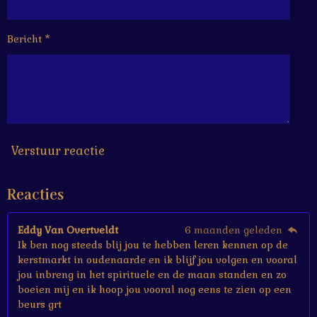
6
6
6
Bericht *
6
6
6
6
6
6
7
s
Verstuur reactie
t
e
Reacties
r
r
e
Eddy Van Overtveldt
6 maanden geleden
n
Ik ben nog steeds blij jou te hebben leren kennen op de
kerstmarkt in oudenaarde en ik blijf jou volgen en vooral
jou inbreng in het spirituele en de maan standen en zo
boeien mij en ik hoop jou vooral nog eens te zien op een
beurs grt