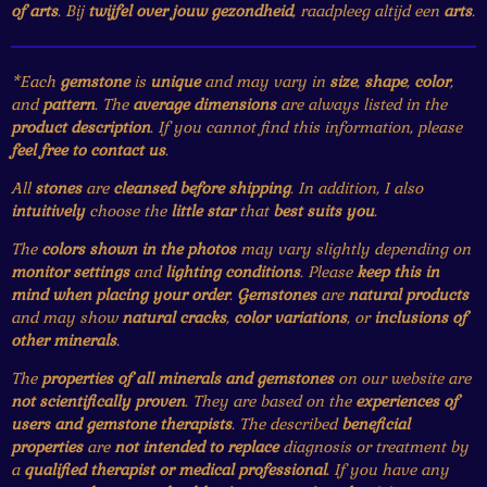
of arts
. Bij
twijfel over jouw gezondheid
, raadpleeg altijd een
arts
.
*Each
gemstone
is
unique
and may vary in
size
,
shape
,
color
,
and
pattern
. The
average dimensions
are always listed in the
product description
. If you cannot find this information, please
feel free to contact us
.
All
stones
are
cleansed before shipping
. In addition, I also
intuitively
choose the
little star
that
best suits you
.
The
colors shown in the photos
may vary slightly depending on
monitor settings
and
lighting conditions
. Please
keep this in
mind when placing your order
.
Gemstones
are
natural products
and may show
natural cracks
,
color variations
, or
inclusions of
other minerals
.
The
properties of all minerals and gemstones
on our website are
not scientifically proven
. They are based on the
experiences of
users and gemstone therapists
. The described
beneficial
properties
are
not intended to replace
diagnosis or treatment by
a
qualified therapist or medical professional
. If you have any