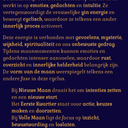
r
r
r
r
werkt in op
emoties
,
gedachten
en
intuïtie
. Ze
0
e
e
e
e
vertegenwoordigt de vrouwelijke
yin energie
en
s
beweegt
cyclisch
, waardoor ze telkens een ander
t
n
n
n
n
innerlijk proces
activeert.
e
r
Deze energie is verbonden met
gevoelens
,
mysterie
,
r
wijsheid
,
spiritualiteit
en ons
onbewuste gedrag
.
e
Tijdens maanmomenten kunnen emoties en
n
gedachten intenser aanvoelen, waardoor
rust
,
overzicht
en
innerlijke helderheid
belangrijk zijn.
De
vorm van de maan
weerspiegelt telkens een
andere fase in deze cyclus.
Bij
Nieuwe Maan
draait het om
intenties zetten
en een
nieuwe start
.
Het
Eerste Kwartier
staat voor
actie
,
keuzes
maken
en
doorzetten
.
Bij
Volle Maan
ligt de focus op
inzicht
,
bewustwording
en
loslaten
.