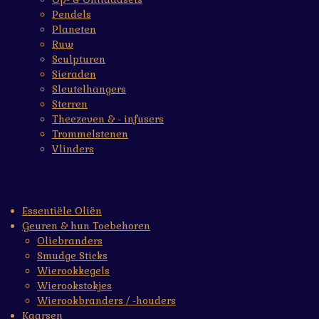
Pendels
Planeten
Ruw
Sculpturen
Sieraden
Sleutelhangers
Sterren
Theezeven & - infusers
Trommelstenen
Vlinders
Essentiële Oliën
Geuren & hun Toebehoren
Oliebranders
Smudge Sticks
Wierookkegels
Wierookstokjes
Wierookbranders / -houders
Kaarsen