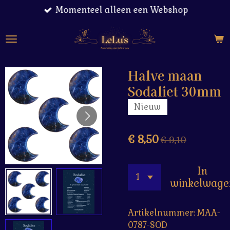
Momenteel alleen een Webshop
Ga
direct
naar
de
hoofdinhoud
Halve maan
Sodaliet 30mm
Nieuw
€ 8,50
€ 9,10
In
winkelwage
Artikelnummer:
MAA-
0787-SOD