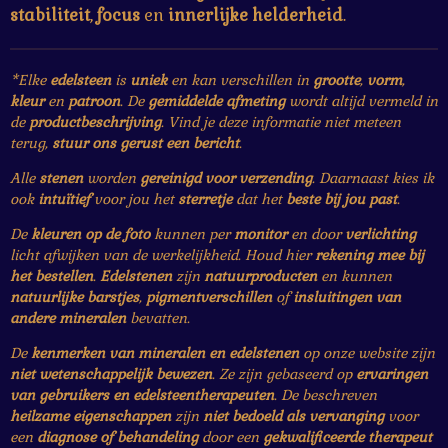
stabiliteit
,
focus
en
innerlijke helderheid
.
*Elke
edelsteen
is
uniek
en kan verschillen in
grootte
,
vorm
,
kleur
en
patroon
. De
gemiddelde afmeting
wordt altijd vermeld in
de
productbeschrijving
. Vind je deze informatie niet meteen
terug,
stuur ons gerust een bericht
.
Alle
stenen
worden
gereinigd voor verzending
. Daarnaast kies ik
ook
intuïtief
voor jou het
sterretje
dat het
beste bij jou past
.
De
kleuren op de foto
kunnen per
monitor
en door
verlichting
licht afwijken van de werkelijkheid. Houd hier
rekening mee bij
het bestellen
.
Edelstenen
zijn
natuurproducten
en kunnen
natuurlijke barstjes
,
pigmentverschillen
of
insluitingen van
andere mineralen
bevatten.
De
kenmerken van mineralen en edelstenen
op onze website zijn
niet wetenschappelijk bewezen
. Ze zijn gebaseerd op
ervaringen
van gebruikers en edelsteentherapeuten
. De beschreven
heilzame eigenschappen
zijn
niet bedoeld als vervanging
voor
een
diagnose of behandeling
door een
gekwalificeerde therapeut