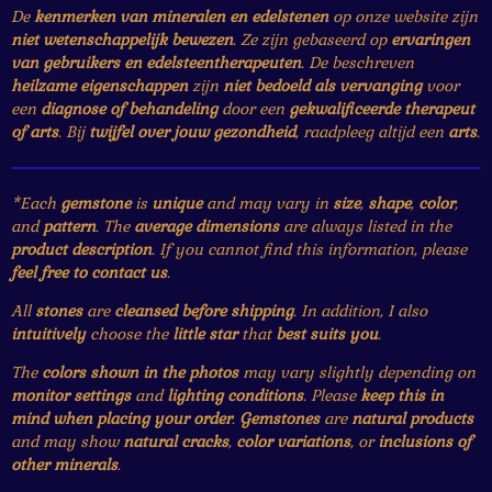
De
kenmerken van mineralen en edelstenen
op onze website zijn
niet wetenschappelijk bewezen
. Ze zijn gebaseerd op
ervaringen
van gebruikers en edelsteentherapeuten
. De beschreven
heilzame eigenschappen
zijn
niet bedoeld als vervanging
voor
een
diagnose of behandeling
door een
gekwalificeerde therapeut
of arts
. Bij
twijfel over jouw gezondheid
, raadpleeg altijd een
arts
.
*Each
gemstone
is
unique
and may vary in
size
,
shape
,
color
,
and
pattern
. The
average dimensions
are always listed in the
product description
. If you cannot find this information, please
feel free to contact us
.
All
stones
are
cleansed before shipping
. In addition, I also
intuitively
choose the
little star
that
best suits you
.
The
colors shown in the photos
may vary slightly depending on
monitor settings
and
lighting conditions
. Please
keep this in
mind when placing your order
.
Gemstones
are
natural products
and may show
natural cracks
,
color variations
, or
inclusions of
other minerals
.