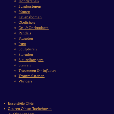
Handstenen
Jumbostenen
Manen
Levensbomen
Obelisken
Op- & Ontlaadsets
Pendels
Planeten
Ruw
Sculpturen
Sieraden
Sleutelhangers
Sterren
Theezeven & - infusers
Trommelstenen
Vlinders
Essentiële Oliën
Geuren & hun Toebehoren