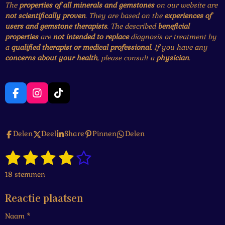
The
properties of all minerals and gemstones
on our website are
not scientifically proven
. They are based on the
experiences of
users and gemstone therapists
. The described
beneficial
properties
are
not intended to replace
diagnosis or treatment by
a
qualified therapist or medical professional
. If you have any
concerns about your health
, please consult a
physician
.
F
I
T
a
n
i
c
s
k
e
t
T
Delen
Deel
Share
Pinnen
Delen
b
a
o
o
g
k
1
2
3
4
5
o
r
S
R
k
a
t
a
s
s
s
s
s
e
m
18 stemmen
t
m
t
t
t
t
t
i
m
Reactie plaatsen
n
e
e
e
e
e
e
g
n
Naam *
r
r
r
r
r
: