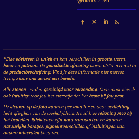
Grootte:
20cm
D
D
S
D
e
e
h
e
l
e
a
l
e
l
r
e
n
e
n
*Elke
edelsteen
is
uniek
en kan verschillen in
grootte
,
vorm
,
kleur
en
patroon
. De
gemiddelde afmeting
wordt altijd vermeld in
de
productbeschrijving
. Vind je deze informatie niet meteen
terug,
stuur ons gerust een bericht
.
Alle
stenen
worden
gereinigd voor verzending
. Daarnaast kies ik
ook
intuïtief
voor jou het
sterretje
dat het
beste bij jou past
.
De
kleuren op de foto
kunnen per
monitor
en door
verlichting
licht afwijken van de werkelijkheid. Houd hier
rekening mee bij
het bestellen
.
Edelstenen
zijn
natuurproducten
en kunnen
natuurlijke barstjes
,
pigmentverschillen
of
insluitingen van
andere mineralen
bevatten.