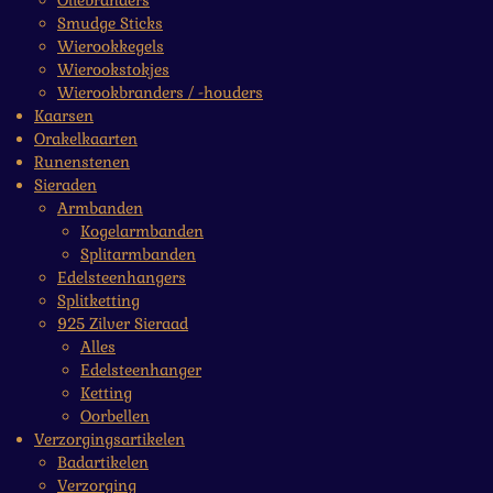
Oliebranders
Smudge Sticks
Wierookkegels
Wierookstokjes
Wierookbranders / -houders
Kaarsen
Orakelkaarten
Runenstenen
Sieraden
Armbanden
Kogelarmbanden
Splitarmbanden
Edelsteenhangers
Splitketting
925 Zilver Sieraad
Alles
Edelsteenhanger
Ketting
Oorbellen
Verzorgingsartikelen
Badartikelen
Verzorging