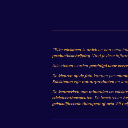
*Elke
edelsteen
is
uniek
en kan verschil
productbeschrijving
. Vind je deze infor
Alle
stenen
worden
gereinigd voor verz
De
kleuren op de foto
kunnen per
monit
Edelstenen
zijn
natuurproducten
en ku
De
kenmerken van mineralen en edelst
edelsteentherapeuten
. De beschreven
he
gekwalificeerde therapeut of arts
. Bij
twi