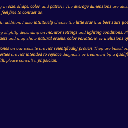
y in
size
,
shape
,
color
, and
pattern
. The
average dimensions
are alwa
e
feel free to contact us
.
 In addition, I also
intuitively
choose the
little star
that
best suits yo
 slightly depending on
monitor settings
and
lighting conditions
. P
ucts
and may show
natural cracks
,
color variations
, or
inclusions o
tones
on our website are
not scientifically proven
. They are based o
erties
are
not intended to replace
diagnosis or treatment by a
qualif
th
, please consult a
physician
.