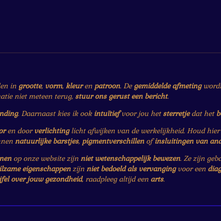
e
e
h
l
e
a
e
l
r
n
e
len in
grootte
,
vorm
,
kleur
en
patroon
. De
gemiddelde afmeting
wordt 
matie niet meteen terug,
stuur ons gerust een bericht
.
ending
. Daarnaast kies ik ook
intuïtief
voor jou het
sterretje
dat het
b
or
en door
verlichting
licht afwijken van de werkelijkheid. Houd hie
nnen
natuurlijke barstjes
,
pigmentverschillen
of
insluitingen van an
enen
op onze website zijn
niet wetenschappelijk bewezen
. Ze zijn ge
ilzame eigenschappen
zijn
niet bedoeld als vervanging
voor een
dia
jfel over jouw gezondheid
, raadpleeg altijd een
arts
.