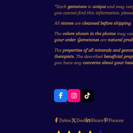
*Each
gemstone
is
unique
and may var
you cannot find this information, pleas
All
stones
are
cleansed before shipping
.
The
colors shown in the photos
may vary
your order
.
Gemstones
are
natural prod
The
properties of all minerals and gems
therapists
. The described
beneficial prop
you have any
concerns about your heal
F
I
T
a
n
i
c
s
k
e
t
T
Delen
Deel
Share
Pinnen
b
a
o
o
g
k
S
R