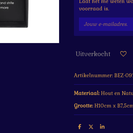
Laat het me weten wa
voorraad is.
Uitverkocht
Artikelnummer:
BEZ-09
Materiaal:
Hout en Natu
Grootte:
H10cm x B7,5cm
D
D
S