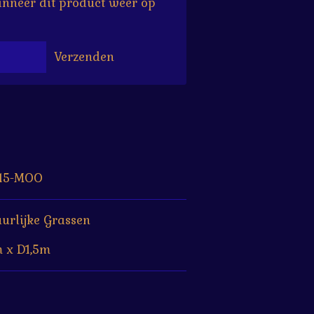
nneer dit product weer op
Verzenden
15-MOO
urlijke Grassen
 x D1,5m