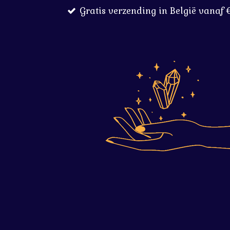
Gratis verzending in België vanaf 
Ga
direct
naar
de
hoofdinhoud