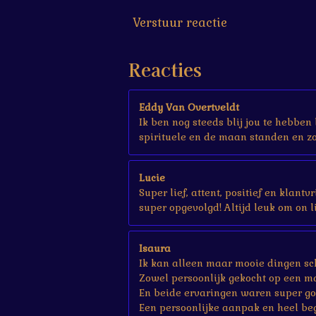
s
Verstuur reactie
t
e
r
Reacties
r
e
n
Eddy Van Overtveldt
Ik ben nog steeds blij jou te hebben
spirituele en de maan standen en zo 
Lucie
Super lief, attent, positief en klant
super opgevolgd! Altijd leuk om on li
Isaura
Ik kan alleen maar mooie dingen sch
Zowel persoonlijk gekocht op een ma
En beide ervaringen waren super go
Een persoonlijke aanpak en heel be