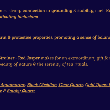
ones, strong
connection
to
grounding
&
stability
, each
R
ptivating inclusions
.
rin & protective properties, promoting a sense of balanc
trainer - Red Jasper
makes for an extraordinary gift for 
auty of nature & the serenity of tea rituals.
,
Aquamarine
,
Black Obsidian
,
Clear Quartz
,
Gold Tigers 
z
&
Smoky Quartz