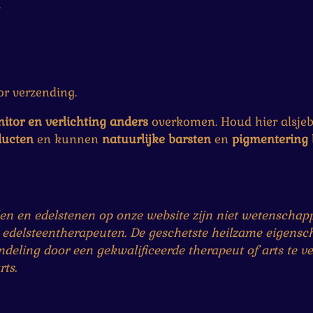
.
r verzending.
itor en verlichting anders
overkomen. Houd hier alsjebl
ducten
en kunnen
natuurlijke
barsten
en
pigmentering
n en edelstenen op onze website zijn niet wetenschappe
 edelsteentherapeuten. De geschetste heilzame eigensc
eling door een gekwalificeerde therapeut of arts te ve
ts.