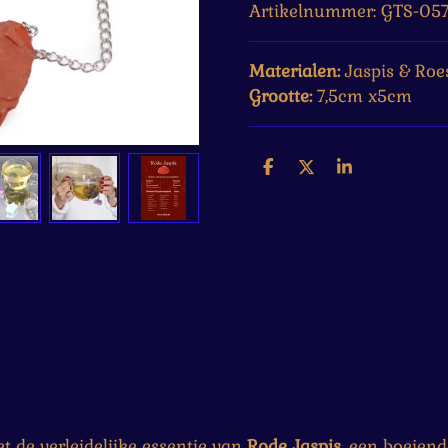
Artikelnummer:
GTS-057
Materialen:
Jaspis &
Roes
Grootte:
7,5cm x5cm
D
D
S
e
e
h
l
e
a
e
l
r
n
e
t de verleidelijke essentie van
Rode Jaspis
, een boeiend