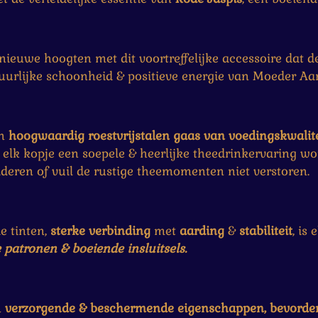
ieuwe hoogten met dit voortreffelijke accessoire dat d
urlijke schoonheid & positieve energie van Moeder Aar
en
hoogwaardig roestvrijstalen gaas van voedingskwalite
j elk kopje een soepele & heerlijke theedrinkervaring w
deren of vuil de rustige theemomenten niet verstoren.
e tinten,
sterke
verbinding
met
aarding
&
stabiliteit
, is 
patronen & boeiende insluitsels.
n
verzorgende
& beschermende eigenschappen, bevorder