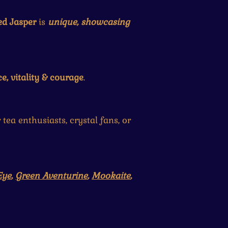
ed Jasper
is
u
nique
, showcasing
e, vitality & courage
.
tea enthusiasts, crystal fans, or
Eye
,
Green Aventurine
,
Mookaite
,