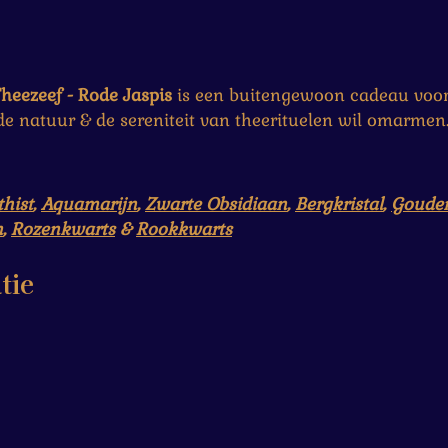
heezeef - Rode Jaspis
is een buitengewoon cadeau voor t
de natuur & de sereniteit van theerituelen wil omarmen
hist
,
Aquamarijn
,
Zwarte Obsidiaan
,
Bergkristal
,
Gouden
n
,
Rozenkwarts
&
Rookkwarts
tie