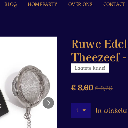
BLOG
HOMEPARTY
OVER ONS
CONTACT
Ruwe Edel
Theezeef -
Laatste kans!
€ 8,60
€ 9,20
In winkel