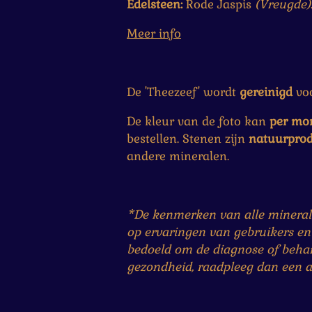
Edelsteen:
Rode Jaspis
(
Vreugde
)
Meer info
De 'Theezeef' wordt
gereinigd
voo
De kleur van de foto kan
per mon
bestellen. Stenen zijn
natuurpro
andere mineralen.
*De kenmerken van alle minerale
op ervaringen van gebruikers en
bedoeld om de diagnose of behand
gezondheid, raadpleeg dan een ar