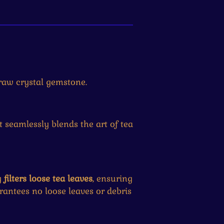
 raw crystal gemstone.
 seamlessly blends the art of tea
ly
filters loose tea leaves
, ensuring
rantees no loose leaves or debris