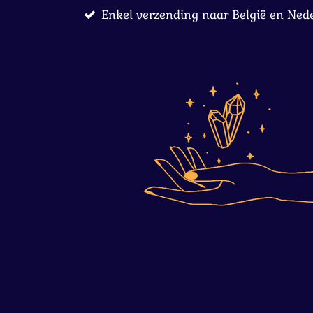
Enkel verzending naar België en Ned
Ga
direct
naar
de
hoofdinhoud