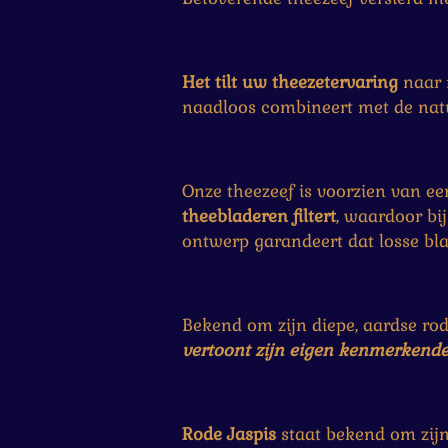
m
e
e
e
e
e
n
e
r
r
r
r
r
g
n
:
r
r
r
r
Het tilt uw theezetervaring
naar n
0
e
e
e
e
naadloos combineert met de natu
s
n
n
n
n
t
e
r
Onze theezeef is voorzien van e
r
theebladeren filtert
, waardoor bi
e
ontwerp garandeert dat losse bla
n
Bekend om zijn diepe, aardse rod
vertoont zijn eigen kenmerkende 
Rode Jaspis
staat bekend om zij