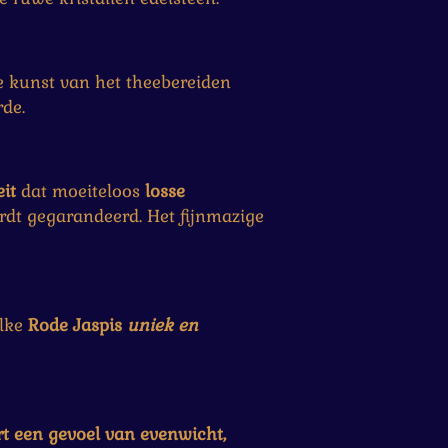
e kunst van het theebereiden
de.
it
dat moeiteloos
losse
ordt gegarandeerd. Het fijnmazige
elke
Rode
Jaspis
uniek en
t een gevoel van evenwicht,