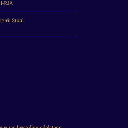
1-RJA
tvrij Staal
e ruwe kristallen edelsteen.