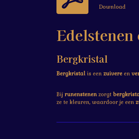
r
r
r
r
0
Download
e
e
e
e
s
n
n
n
n
t
e
Edelstenen
r
r
e
Bergkristal
n
Bergkristal
is een
zuivere
en
ve
Bij
runenstenen
zorgt
bergkrist
ze te kleuren, waardoor je een
z