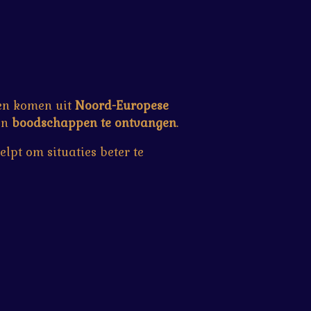
len komen uit
Noord-Europese
 en
boodschappen te ontvangen
.
lpt om situaties beter te