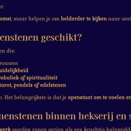
ei
komst
, maar helpen je om
helderder te kijken
naar wat 
enstenen geschikt?
en die:
trouwen
uidelijkheid
mboliek of spiritualiteit
tarot, pendels of edelstenen
. Het belangrijkste is dat je
openstaat om te voelen en
enstenen binnen hekserij en 
 werk
worden runen gezien als een krachtig hulpmidd