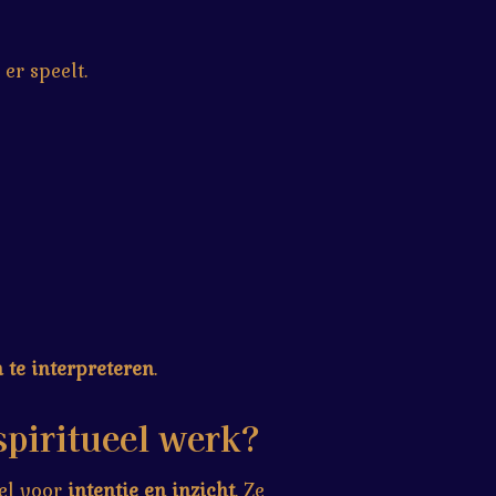
er speelt.
 te interpreteren
.
spiritueel werk?
el voor
intentie en inzicht
. Ze