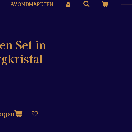
AVONDMARKTEN
n Set in
rgkristal
wagen