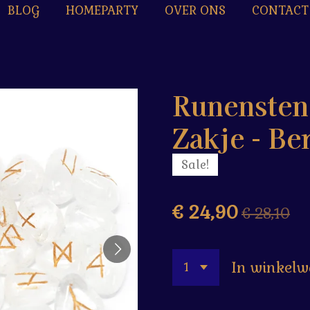
BLOG
HOMEPARTY
OVER ONS
CONTACT
Runenstene
Zakje - Be
Sale!
€ 24,90
€ 28,10
In winkel