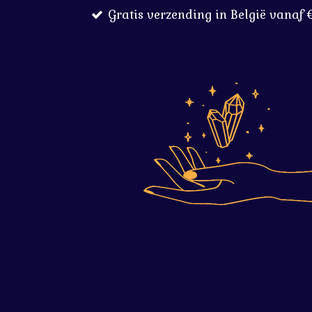
Gratis verzending in België vanaf 
Ga
direct
naar
de
hoofdinhoud