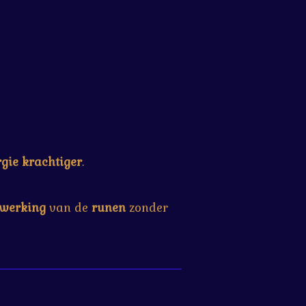
rgie
krachtiger
.
werking
van de
runen
zonder