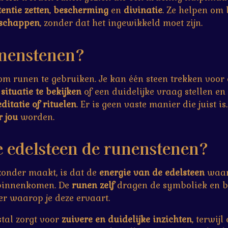
tentie zetten
,
bescherming
en
divinatie
. Ze helpen om
dschappen
, zonder dat het ingewikkeld moet zijn.
unenstenen?
om runen te gebruiken. Je kan één steen trekken voor
n
situatie te bekijken
of een duidelijke vraag stellen e
ditatie of rituelen
. Er is geen vaste manier die juist i
r jou
worden.
e edelsteen de runenstenen?
zonder maakt, is dat de
energie van de edelsteen
waari
binnenkomen. De
runen zelf
dragen de symboliek en be
er waarop je deze ervaart.
stal zorgt voor
zuivere en duidelijke inzichten
, terwijl