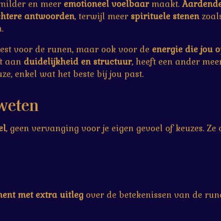
milder en meer
emotioneel voelbaar
maakt.
Aardende
chtere antwoorden
, terwijl meer
spirituele stenen
zoals
.
 kiest voor de runen, maar ook voor de
energie die jou
ft aan
duidelijkheid en structuur
, heeft een ander mee
euze, enkel wat het beste bij jou past.
 weten
el
, geen vervanging voor je eigen gevoel of keuzes. Z
ent met extra uitleg
over de betekenissen van de rune