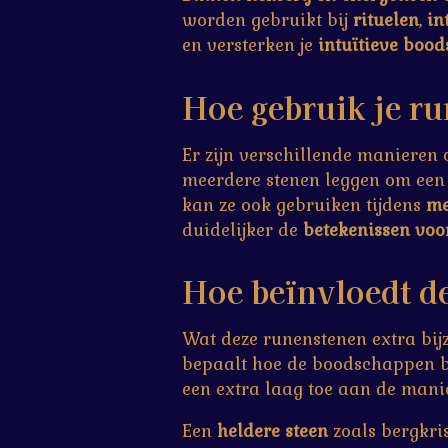
worden gebruikt bij
rituelen
,
in
en versterken je
intuïtieve boo
Hoe gebruik je r
Er zijn verschillende manieren 
meerdere stenen leggen om ee
kan ze ook gebruiken tijdens
me
duidelijker de
betekenissen voo
Hoe beïnvloedt d
Wat deze runenstenen extra bij
bepaalt hoe de boodschappen 
een extra laag toe aan de mani
Een
heldere steen
zoals bergkri