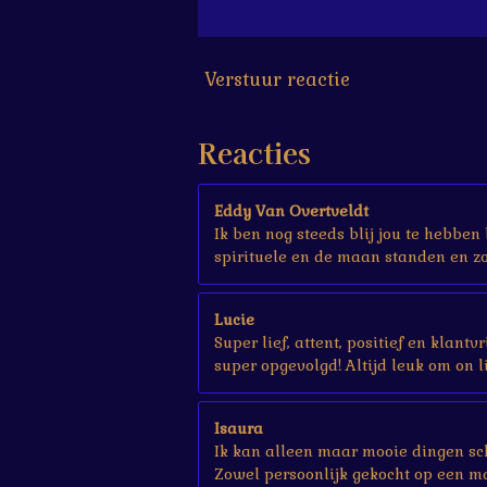
6
7
s
Verstuur reactie
t
e
r
Reacties
r
e
n
Eddy Van Overtveldt
Ik ben nog steeds blij jou te hebben
spirituele en de maan standen en zo 
Lucie
Super lief, attent, positief en klant
super opgevolgd! Altijd leuk om on li
Isaura
Ik kan alleen maar mooie dingen sch
Zowel persoonlijk gekocht op een ma