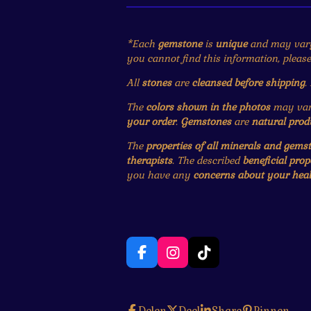
*Each
gemstone
is
unique
and may var
you cannot find this information, pleas
All
stones
are
cleansed before shipping
.
The
colors shown in the photos
may vary
your order
.
Gemstones
are
natural prod
The
properties of all minerals and gems
therapists
. The described
beneficial prop
you have any
concerns about your heal
F
I
T
a
n
i
c
s
k
e
t
T
Delen
Deel
Share
Pinnen