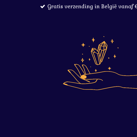
Gratis verzending in België vanaf 
Ga
direct
naar
de
hoofdinhoud