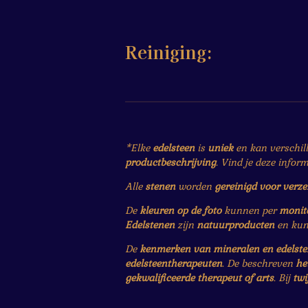
Reiniging:
*Elke
edelsteen
is
uniek
en kan verschil
productbeschrijving
. Vind je deze infor
Alle
stenen
worden
gereinigd voor verz
De
kleuren op de foto
kunnen per
monit
Edelstenen
zijn
natuurproducten
en ku
De
kenmerken van mineralen en edelst
edelsteentherapeuten
. De beschreven
he
gekwalificeerde therapeut of arts
. Bij
twi