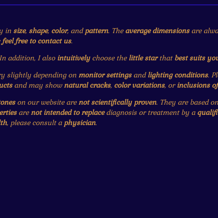
y in
size
,
shape
,
color
, and
pattern
. The
average dimensions
are alwa
e
feel free to contact us
.
 In addition, I also
intuitively
choose the
little star
that
best suits yo
 slightly depending on
monitor settings
and
lighting conditions
. P
ucts
and may show
natural cracks
,
color variations
, or
inclusions o
tones
on our website are
not scientifically proven
. They are based o
erties
are
not intended to replace
diagnosis or treatment by a
qualif
th
, please consult a
physician
.