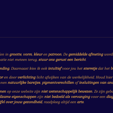
len in
grootte
,
vorm
,
kleur
en
patroon
. De
gemiddelde afmeting
wordt 
matie niet meteen terug,
stuur ons gerust een bericht
.
ending
. Daarnaast kies ik ook
intuïtief
voor jou het
sterretje
dat het
b
or
en door
verlichting
licht afwijken van de werkelijkheid. Houd hie
nnen
natuurlijke barstjes
,
pigmentverschillen
of
insluitingen van an
enen
op onze website zijn
niet wetenschappelijk bewezen
. Ze zijn ge
ilzame eigenschappen
zijn
niet bedoeld als vervanging
voor een
dia
jfel over jouw gezondheid
, raadpleeg altijd een
arts
.