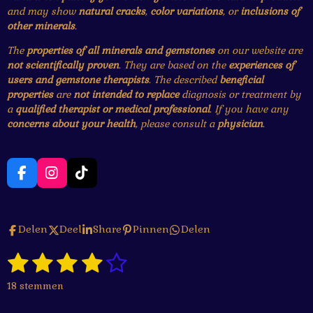
and may show
natural cracks
,
color variations
, or
inclusions of
other minerals
.
The
properties of all minerals and gemstones
on our website are
not scientifically proven
. They are based on the
experiences of
users and gemstone therapists
. The described
beneficial
properties
are
not intended to replace
diagnosis or treatment by
a
qualified therapist or medical professional
. If you have any
concerns about your health
, please consult a
physician
.
F
I
T
a
n
i
c
s
k
e
t
T
Delen
Deel
Share
Pinnen
Delen
b
a
o
o
g
k
1
2
3
4
5
o
r
S
R
k
a
t
a
s
s
s
s
s
e
m
18 stemmen
t
m
t
t
t
t
t
i
m