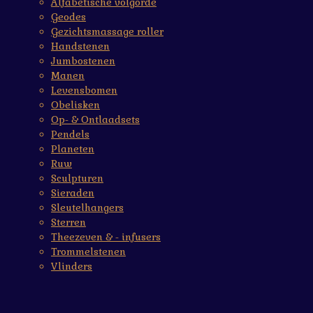
Alfabetische volgorde
Geodes
Gezichtsmassage roller
Handstenen
Jumbostenen
Manen
Levensbomen
Obelisken
Op- & Ontlaadsets
Pendels
Planeten
Ruw
Sculpturen
Sieraden
Sleutelhangers
Sterren
Theezeven & - infusers
Trommelstenen
Vlinders