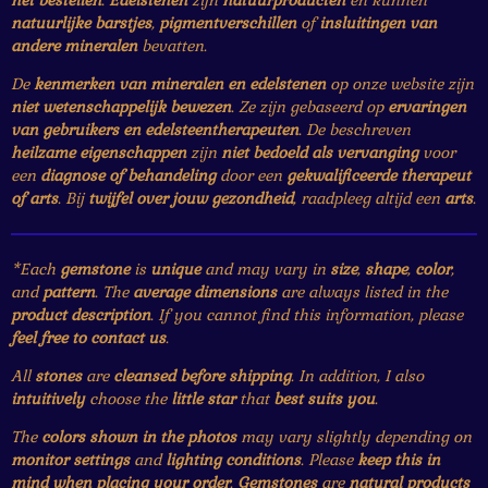
natuurlijke barstjes
,
pigmentverschillen
of
insluitingen van
andere mineralen
bevatten.
De
kenmerken van mineralen en edelstenen
op onze website zijn
niet wetenschappelijk bewezen
. Ze zijn gebaseerd op
ervaringen
van gebruikers en edelsteentherapeuten
. De beschreven
heilzame eigenschappen
zijn
niet bedoeld als vervanging
voor
een
diagnose of behandeling
door een
gekwalificeerde therapeut
of arts
. Bij
twijfel over jouw gezondheid
, raadpleeg altijd een
arts
.
*Each
gemstone
is
unique
and may vary in
size
,
shape
,
color
,
and
pattern
. The
average dimensions
are always listed in the
product description
. If you cannot find this information, please
feel free to contact us
.
All
stones
are
cleansed before shipping
. In addition, I also
intuitively
choose the
little star
that
best suits you
.
The
colors shown in the photos
may vary slightly depending on
monitor settings
and
lighting conditions
. Please
keep this in
mind when placing your order
.
Gemstones
are
natural products