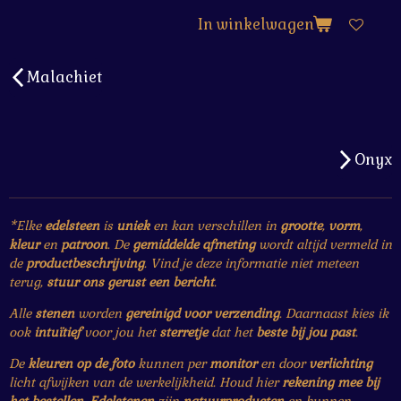
In winkelwagen
Malachiet
Onyx
*Elke
edelsteen
is
uniek
en kan verschillen in
grootte
,
vorm
,
kleur
en
patroon
. De
gemiddelde afmeting
wordt altijd vermeld in
de
productbeschrijving
. Vind je deze informatie niet meteen
terug,
stuur ons gerust een bericht
.
Alle
stenen
worden
gereinigd voor verzending
. Daarnaast kies ik
ook
intuïtief
voor jou het
sterretje
dat het
beste bij jou past
.
De
kleuren op de foto
kunnen per
monitor
en door
verlichting
licht afwijken van de werkelijkheid. Houd hier
rekening mee bij
het bestellen
.
Edelstenen
zijn
natuurproducten
en kunnen