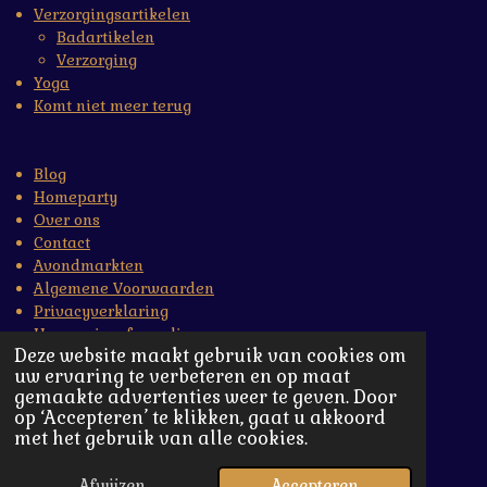
Verzorgingsartikelen
Badartikelen
Verzorging
Yoga
Komt niet meer terug
Blog
Homeparty
Over ons
Contact
Avondmarkten
Algemene Voorwaarden
Privacyverklaring
Herroepingsformulier
Deze website maakt gebruik van cookies om
Nieuwsbrief inschrijven
uw ervaring te verbeteren en op maat
gemaakte advertenties weer te geven. Door
© Copyright 2023-2026 LeLu's
op ‘Accepteren’ te klikken, gaat u akkoord
met het gebruik van alle cookies.
Afwijzen
Accepteren