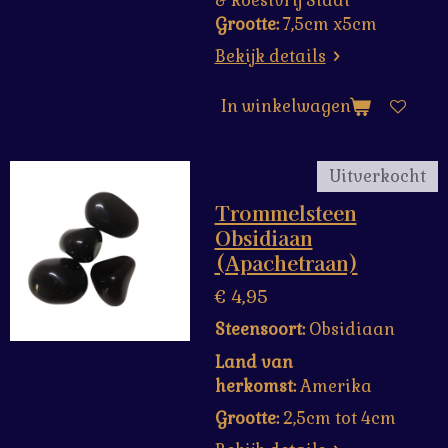
&
Roestvrij Staal
Grootte:
7,5cm x5cm
Bekijk details
In winkelwagen
Uitverkocht
Trommelsteen
Obsidiaan
(Apachetraan)
€ 4,95
Steensoort:
Obsidiaan
Land van
herkomst:
Amerika
Grootte:
2,5cm tot 4cm