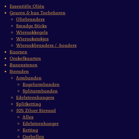
Essentiële Oliën
Geuren & hun Toebehoren
Oliebranders
Smudge Sticks
Wierookkegels
Wierookstokjes
Wierookbranders / -houders
Kaarsen
Orakelkaarten
Runenstenen
Sieraden
Armbanden
Kogelarmbanden
Splitarmbanden
Edelsteenhangers
Splitketting
925 Zilver Sieraad
Alles
Edelsteenhanger
Ketting
Oorbellen