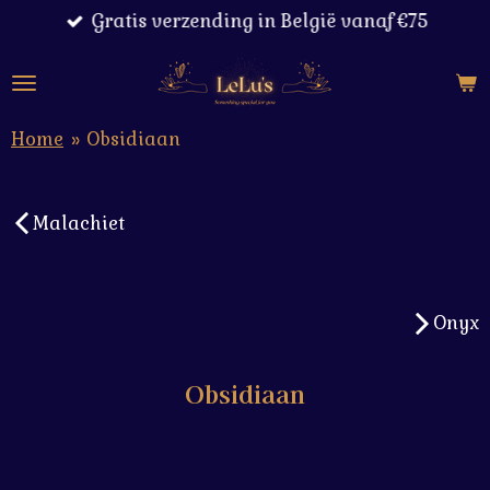
Gratis verzending in België vanaf €75
Ga
direct
naar
de
hoofdinhoud
Home
»
Obsidiaan
Malachiet
Onyx
Obsidiaan