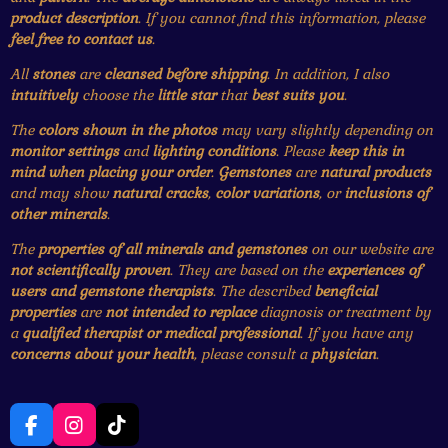
product description
. If you cannot find this information, please
feel free to contact us
.
All
stones
are
cleansed before shipping
. In addition, I also
intuitively
choose the
little star
that
best suits you
.
The
colors shown in the photos
may vary slightly depending on
monitor settings
and
lighting conditions
. Please
keep this in
mind when placing your order
.
Gemstones
are
natural products
and may show
natural cracks
,
color variations
, or
inclusions of
other minerals
.
The
properties of all minerals and gemstones
on our website are
not scientifically proven
. They are based on the
experiences of
users and gemstone therapists
. The described
beneficial
properties
are
not intended to replace
diagnosis or treatment by
a
qualified therapist or medical professional
. If you have any
concerns about your health
, please consult a
physician
.
F
I
T