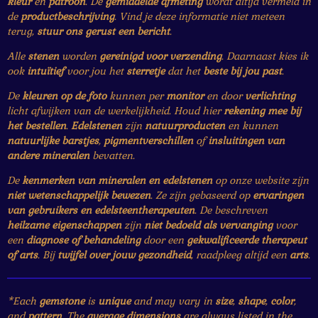
kleur
en
patroon
. De
gemiddelde afmeting
wordt altijd vermeld in
de
productbeschrijving
. Vind je deze informatie niet meteen
terug,
stuur ons gerust een bericht
.
Alle
stenen
worden
gereinigd voor verzending
. Daarnaast kies ik
ook
intuïtief
voor jou het
sterretje
dat het
beste bij jou past
.
De
kleuren op de foto
kunnen per
monitor
en door
verlichting
licht afwijken van de werkelijkheid. Houd hier
rekening mee bij
het bestellen
.
Edelstenen
zijn
natuurproducten
en kunnen
natuurlijke barstjes
,
pigmentverschillen
of
insluitingen van
andere mineralen
bevatten.
De
kenmerken van mineralen en edelstenen
op onze website zijn
niet wetenschappelijk bewezen
. Ze zijn gebaseerd op
ervaringen
van gebruikers en edelsteentherapeuten
. De beschreven
heilzame eigenschappen
zijn
niet bedoeld als vervanging
voor
een
diagnose of behandeling
door een
gekwalificeerde therapeut
of arts
. Bij
twijfel over jouw gezondheid
, raadpleeg altijd een
arts
.
*Each
gemstone
is
unique
and may vary in
size
,
shape
,
color
,
and
pattern
. The
average dimensions
are always listed in the