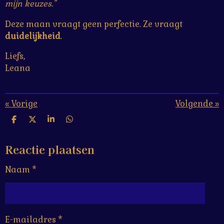
mijn keuzes."
Deze maan vraagt geen perfectie. Ze vraagt
duidelijkheid
.
Liefs,
Leana
«
Vorige
Volgende
»
D
D
S
D
e
e
h
e
l
e
a
l
Reactie plaatsen
e
l
r
e
n
e
n
Naam *
E-mailadres *