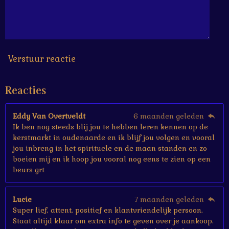
6
6
6
6
7
s
Verstuur reactie
t
e
Reacties
r
r
e
Eddy Van Overtveldt
6 maanden geleden
n
Ik ben nog steeds blij jou te hebben leren kennen op de
kerstmarkt in oudenaarde en ik blijf jou volgen en vooral
jou inbreng in het spirituele en de maan standen en zo
boeien mij en ik hoop jou vooral nog eens te zien op een
beurs grt
Lucie
7 maanden geleden
Super lief, attent, positief en klantvriendelijk persoon.
Staat altijd klaar om extra info te geven over je aankoop.