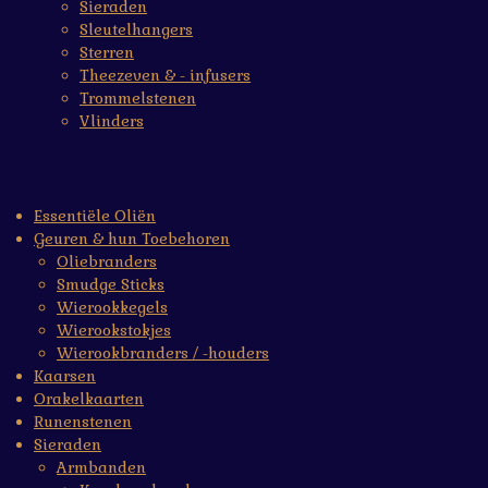
Sieraden
Sleutelhangers
Sterren
Theezeven & - infusers
Trommelstenen
Vlinders
Essentiële Oliën
Geuren & hun Toebehoren
Oliebranders
Smudge Sticks
Wierookkegels
Wierookstokjes
Wierookbranders / -houders
Kaarsen
Orakelkaarten
Runenstenen
Sieraden
Armbanden