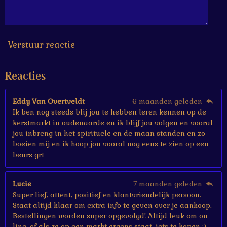
6
6
6
7
s
Verstuur reactie
t
e
Reacties
r
r
e
Eddy Van Overtveldt
6 maanden geleden
n
Ik ben nog steeds blij jou te hebben leren kennen op de
kerstmarkt in oudenaarde en ik blijf jou volgen en vooral
jou inbreng in het spirituele en de maan standen en zo
boeien mij en ik hoop jou vooral nog eens te zien op een
beurs grt
Lucie
7 maanden geleden
Super lief, attent, positief en klantvriendelijk persoon.
Staat altijd klaar om extra info te geven over je aankoop.
Bestellingen worden super opgevolgd! Altijd leuk om on
line, of als ze op een markt ergens staat, iets te kopen :)