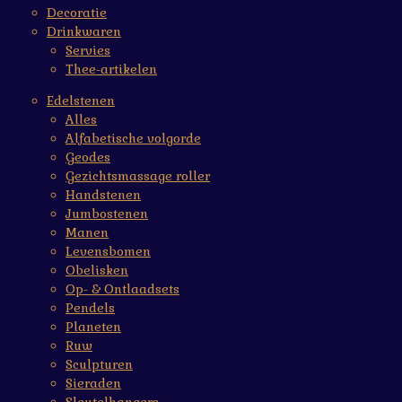
Decoratie
Drinkwaren
Servies
Thee-artikelen
Edelstenen
Alles
Alfabetische volgorde
Geodes
Gezichtsmassage roller
Handstenen
Jumbostenen
Manen
Levensbomen
Obelisken
Op- & Ontlaadsets
Pendels
Planeten
Ruw
Sculpturen
Sieraden