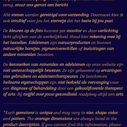
terug,
stuur ons gerust een bericht
.
Alle
stenen
worden
gereinigd voor verzending
. Daarnaast kies ik
ook
intuïtief
voor jou het
sterretje
dat het
beste bij jou past
.
De
kleuren op de foto
kunnen per
monitor
en door
verlichting
licht afwijken van de werkelijkheid. Houd hier
rekening mee bij
het bestellen
.
Edelstenen
zijn
natuurproducten
en kunnen
natuurlijke barstjes
,
pigmentverschillen
of
insluitingen van
andere mineralen
bevatten.
De
kenmerken van mineralen en edelstenen
op onze website zijn
niet wetenschappelijk bewezen
. Ze zijn gebaseerd op
ervaringen
van gebruikers en edelsteentherapeuten
. De beschreven
heilzame eigenschappen
zijn
niet bedoeld als vervanging
voor
een
diagnose of behandeling
door een
gekwalificeerde therapeut
of arts
. Bij
twijfel over jouw gezondheid
, raadpleeg altijd een
arts
.
*Each
gemstone
is
unique
and may vary in
size
,
shape
,
color
,
and
pattern
. The
average dimensions
are always listed in the
product description
. If you cannot find this information, please