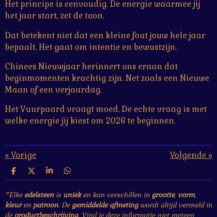
Het principe is eenvoudig. De energie waarmee jij
het jaar start, zet de toon.
Dat betekent niet dat een kleine fout jouw hele jaar
bepaalt. Het gaat om intentie en bewustzijn.
Chinees Nieuwjaar herinnert ons eraan dat
beginmomenten krachtig zijn. Net zoals een Nieuwe
Maan of een verjaardag.
Het Vuurpaard vraagt moed. De echte vraag is met
welke energie jij kiest om 2026 te beginnen.
«
Vorige
Volgende
»
D
D
S
D
e
e
h
e
l
e
a
l
*Elke
edelsteen
is
uniek
en kan verschillen in
grootte
,
vorm
,
e
l
r
e
kleur
en
patroon
. De
gemiddelde afmeting
wordt altijd vermeld in
n
e
n
de
productbeschrijving
. Vind je deze informatie niet meteen