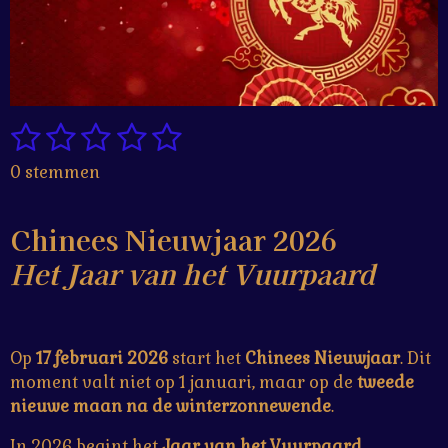
1
2
3
4
5
S
R
t
a
s
s
s
s
s
0 stemmen
e
t
t
t
t
t
t
m
i
m
e
e
e
e
e
n
Chinees Nieuwjaar 2026
e
g
r
r
r
r
r
n
Het Jaar van het Vuurpaard
:
r
r
r
r
0
e
e
e
e
s
t
n
n
n
n
Op
17 februari 2026
start het
Chinees Nieuwjaar
. Dit
e
moment valt niet op 1 januari, maar op de
tweede
r
nieuwe maan na de winterzonnewende
.
r
e
In 2026 begint het
Jaar van het Vuurpaard
.