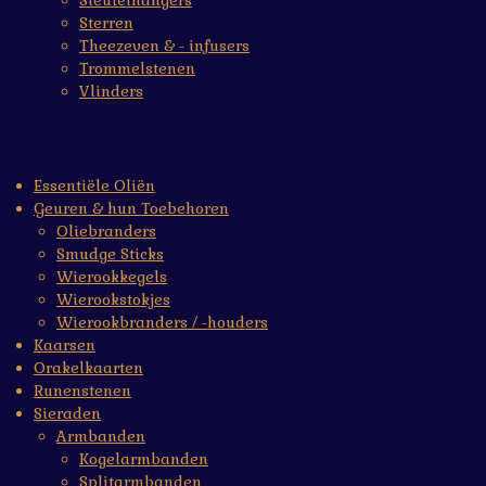
Sleutelhangers
Sterren
Theezeven & - infusers
Trommelstenen
Vlinders
Essentiële Oliën
Geuren & hun Toebehoren
Oliebranders
Smudge Sticks
Wierookkegels
Wierookstokjes
Wierookbranders / -houders
Kaarsen
Orakelkaarten
Runenstenen
Sieraden
Armbanden
Kogelarmbanden
Splitarmbanden