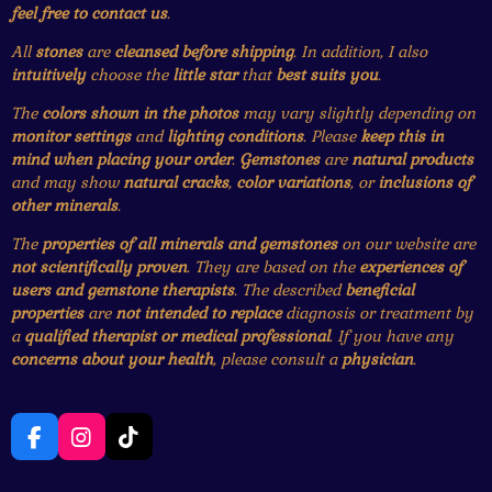
feel free to contact us
.
All
stones
are
cleansed before shipping
. In addition, I also
intuitively
choose the
little star
that
best suits you
.
The
colors shown in the photos
may vary slightly depending on
monitor settings
and
lighting conditions
. Please
keep this in
mind when placing your order
.
Gemstones
are
natural products
and may show
natural cracks
,
color variations
, or
inclusions of
other minerals
.
The
properties of all minerals and gemstones
on our website are
not scientifically proven
. They are based on the
experiences of
users and gemstone therapists
. The described
beneficial
properties
are
not intended to replace
diagnosis or treatment by
a
qualified therapist or medical professional
. If you have any
concerns about your health
, please consult a
physician
.
F
I
T
a
n
i
c
s
k