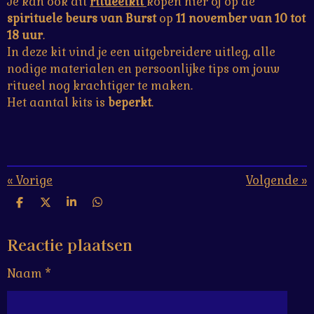
Je kan ook dit
ritueelkit
kopen hier of op de
spirituele beurs van Burst
op
11 november van 10 tot
18 uur
.
In deze kit vind je een uitgebreidere uitleg, alle
nodige materialen en persoonlijke tips om jouw
ritueel nog krachtiger te maken.
Het aantal kits is
beperkt
.
«
Vorige
Volgende
»
D
D
S
D
e
e
h
e
l
e
a
l
Reactie plaatsen
e
l
r
e
n
e
n
Naam *