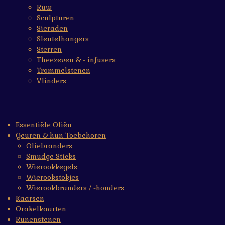
Ruw
Sculpturen
Sieraden
Sleutelhangers
Sterren
Theezeven & - infusers
Trommelstenen
Vlinders
Essentiële Oliën
Geuren & hun Toebehoren
Oliebranders
Smudge Sticks
Wierookkegels
Wierookstokjes
Wierookbranders / -houders
Kaarsen
Orakelkaarten
Runenstenen