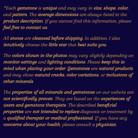
*Each
gemstone
is
unique
and may vary in
size
,
shape
,
color
,
and
pattern
. The
average dimensions
are always listed in the
product description
. If you cannot find this information, please
feel free to contact us
.
All
stones
are
cleansed before shipping
. In addition, I also
intuitively
choose the
little star
that
best suits you
.
The
colors shown in the photos
may vary slightly depending on
monitor settings
and
lighting conditions
. Please
keep this in
mind when placing your order
.
Gemstones
are
natural products
and may show
natural cracks
,
color variations
, or
inclusions of
other minerals
.
The
properties of all minerals and gemstones
on our website are
not scientifically proven
. They are based on the
experiences of
users and gemstone therapists
. The described
beneficial
properties
are
not intended to replace
diagnosis or treatment by
a
qualified therapist or medical professional
. If you have any
concerns about your health
, please consult a
physician
.