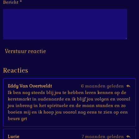
Bericht *
6
6
6
6
6
6
7
s
Verstuur reactie
t
e
Reacties
r
r
e
Eddy Van Overtveldt
6 maanden geleden
n
Ik ben nog steeds blij jou te hebben leren kennen op de
kerstmarkt in oudenaarde en ik blijf jou volgen en vooral
jou inbreng in het spirituele en de maan standen en zo
boeien mij en ik hoop jou vooral nog eens te zien op een
beurs grt
Lucie
7 maanden geleden