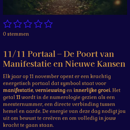
1
2
3
4
5
S
R
t
a
s
s
s
s
s
0 stemmen
e
t
t
t
t
t
t
m
i
m
e
e
e
e
e
n
11/11 Portaal – De Poort van
e
g
r
r
r
r
r
n
Manifestatie en Nieuwe Kansen
:
r
r
r
r
0
Elk jaar op 11 november opent er een krachtig
e
e
e
e
s
energetisch portaal dat symbool staat voor
t
n
n
n
n
manifestatie
,
vernieuwing
en
innerlijke groei
. Het
e
getal
11
wordt in de numerologie gezien als een
r
meesternummer, een directe verbinding tussen
r
hemel en aarde. De energie van deze dag nodigt jou
e
uit om bewust te creëren en om volledig in jouw
n
kracht te gaan staan.