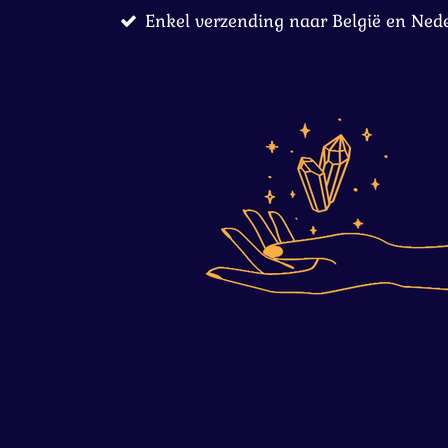
Enkel verzending naar België en Ned
Ga
direct
naar
de
hoofdinhoud