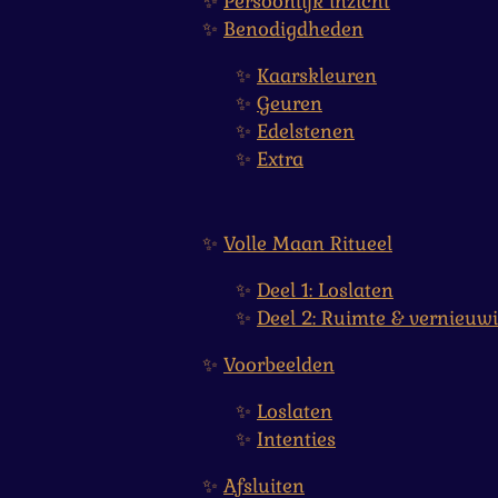
✨
Persoonlijk inzicht
✨
Benodigdheden
✨
Kaarskleuren
✨
Geuren
✨
Edelstenen
✨
Extra
✨
Volle Maan Ritueel
✨
Deel 1: Loslaten
✨
Deel 2: Ruimte & vernieuw
✨
Voorbeelden
✨
Loslaten
✨
Intenties
✨
Afsluiten