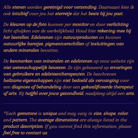
Alle
stenen
worden
gereinigd voor verzending
. Daarnaast kies ik
ook
intuïtief
voor jou het
sterretje
dat het
beste bij jou past
.
De
kleuren op de foto
kunnen per
monitor
en door
verlichting
licht afwijken van de werkelijkheid. Houd hier
rekening mee bij
het bestellen
.
Edelstenen
zijn
natuurproducten
en kunnen
natuurlijke barstjes
,
pigmentverschillen
of
insluitingen van
andere mineralen
bevatten.
De
kenmerken van mineralen en edelstenen
op onze website zijn
niet wetenschappelijk bewezen
. Ze zijn gebaseerd op
ervaringen
van gebruikers en edelsteentherapeuten
. De beschreven
heilzame eigenschappen
zijn
niet bedoeld als vervanging
voor
een
diagnose of behandeling
door een
gekwalificeerde therapeut
of arts
. Bij
twijfel over jouw gezondheid
, raadpleeg altijd een
arts
.
*Each
gemstone
is
unique
and may vary in
size
,
shape
,
color
,
and
pattern
. The
average dimensions
are always listed in the
product description
. If you cannot find this information, please
feel free to contact us
.