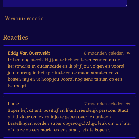
6
7
s
Verstuur reactie
t
e
Reacties
r
r
e
Eddy Van Overtveldt
6 maanden geleden
n
Ik ben nog steeds blij jou te hebben leren kennen op de
kerstmarkt in oudenaarde en ik blijf jou volgen en vooral
jou inbreng in het spirituele en de maan standen en zo
boeien mij en ik hoop jou vooral nog eens te zien op een
beurs grt
Lucie
7 maanden geleden
Super lief, attent, positief en klantvriendelijk persoon. Staat
altijd klaar om extra info te geven over je aankoop.
Bestellingen worden super opgevolgd! Altijd leuk om on line,
of als ze op een markt ergens staat, iets te kopen :)