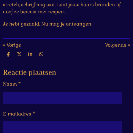
stretch, schrijf nog wat. Laat jouw kaars branden of
doof ze bewust met respect.
Je hebt gezaaid. Nu mag je ontvangen.
«
Vorige
Volgende
»
D
D
S
D
e
e
h
e
l
e
a
l
Reactie plaatsen
e
l
r
e
n
e
n
Naam *
E-mailadres *