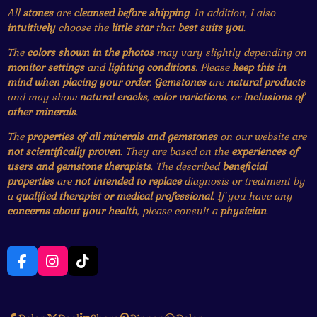
All
stones
are
cleansed before shipping
. In addition, I also
intuitively
choose the
little star
that
best suits you
.
The
colors shown in the photos
may vary slightly depending on
monitor settings
and
lighting conditions
. Please
keep this in
mind when placing your order
.
Gemstones
are
natural products
and may show
natural cracks
,
color variations
, or
inclusions of
other minerals
.
The
properties of all minerals and gemstones
on our website are
not scientifically proven
. They are based on the
experiences of
users and gemstone therapists
. The described
beneficial
properties
are
not intended to replace
diagnosis or treatment by
a
qualified therapist or medical professional
. If you have any
concerns about your health
, please consult a
physician
.
F
I
T
a
n
i
c
s
k
e
t
T