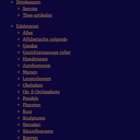
Drinkwaren
Servies
Thee-artikelen
Edelstenen
Alles
Alfabetische volgorde
Geodes
Gezichtsmassage roller
Handstenen
Jumbostenen
Manen
Levensbomen
Obelisken
Op- & Ontlaadsets
Pendels
Planeten
Ruw
Sculpturen
Sieraden
Sleutelhangers
Sterren