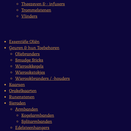
Theezeven & - infusers
Trommelstenen
Vlinders
Essentiële Oliën
Geuren & hun Toebehoren
Oliebranders
Smudge Sticks
Wierookkegels
Wierookstokjes
Wierookbranders / -houders
Kaarsen
Orakelkaarten
Runenstenen
Sieraden
Armbanden
Kogelarmbanden
Splitarmbanden
Edelsteenhangers