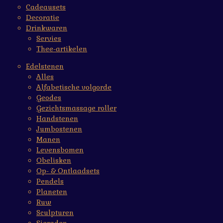
Cadeausets
Decoratie
Drinkwaren
Servies
Thee-artikelen
Edelstenen
Alles
Alfabetische volgorde
Geodes
Gezichtsmassage roller
Handstenen
Jumbostenen
Manen
Levensbomen
Obelisken
Op- & Ontlaadsets
Pendels
Planeten
Ruw
Sculpturen