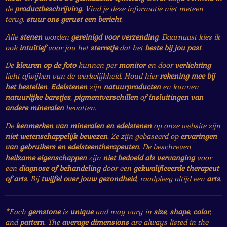
de
productbeschrijving
. Vind je deze informatie niet meteen
terug,
stuur ons gerust een bericht
.
Alle
stenen
worden
gereinigd voor verzending
. Daarnaast kies ik
ook
intuïtief
voor jou het
sterretje
dat het
beste bij jou past
.
De
kleuren op de foto
kunnen per
monitor
en door
verlichting
licht afwijken van de werkelijkheid. Houd hier
rekening mee bij
het bestellen
.
Edelstenen
zijn
natuurproducten
en kunnen
natuurlijke barstjes
,
pigmentverschillen
of
insluitingen van
andere mineralen
bevatten.
De
kenmerken van mineralen en edelstenen
op onze website zijn
niet wetenschappelijk bewezen
. Ze zijn gebaseerd op
ervaringen
van gebruikers en edelsteentherapeuten
. De beschreven
heilzame eigenschappen
zijn
niet bedoeld als vervanging
voor
een
diagnose of behandeling
door een
gekwalificeerde therapeut
of arts
. Bij
twijfel over jouw gezondheid
, raadpleeg altijd een
arts
.
*Each
gemstone
is
unique
and may vary in
size
,
shape
,
color
,
and
pattern
. The
average dimensions
are always listed in the