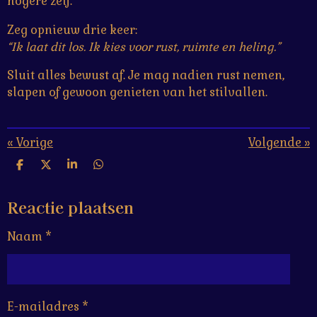
hogere zelf.
Zeg opnieuw drie keer:
“Ik laat dit los. Ik kies voor rust, ruimte en heling.”
Sluit alles bewust af. Je mag nadien rust nemen,
slapen of gewoon genieten van het stilvallen.
«
Vorige
Volgende
»
D
D
S
D
e
e
h
e
l
e
a
l
Reactie plaatsen
e
l
r
e
n
e
n
Naam *
E-mailadres *