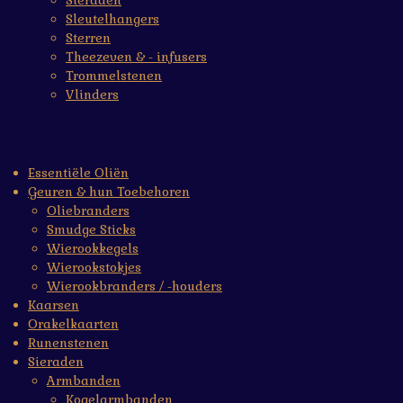
Sieraden
Sleutelhangers
Sterren
Theezeven & - infusers
Trommelstenen
Vlinders
Essentiële Oliën
Geuren & hun Toebehoren
Oliebranders
Smudge Sticks
Wierookkegels
Wierookstokjes
Wierookbranders / -houders
Kaarsen
Orakelkaarten
Runenstenen
Sieraden
Armbanden
Kogelarmbanden