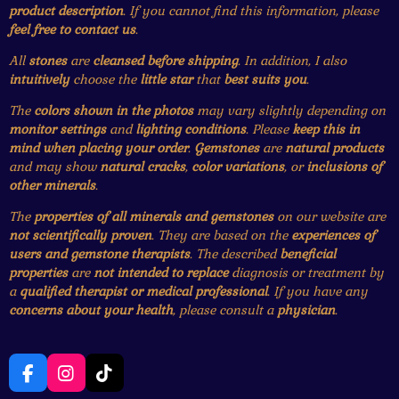
product description
. If you cannot find this information, please
feel free to contact us
.
All
stones
are
cleansed before shipping
. In addition, I also
intuitively
choose the
little star
that
best suits you
.
The
colors shown in the photos
may vary slightly depending on
monitor settings
and
lighting conditions
. Please
keep this in
mind when placing your order
.
Gemstones
are
natural products
and may show
natural cracks
,
color variations
, or
inclusions of
other minerals
.
The
properties of all minerals and gemstones
on our website are
not scientifically proven
. They are based on the
experiences of
users and gemstone therapists
. The described
beneficial
properties
are
not intended to replace
diagnosis or treatment by
a
qualified therapist or medical professional
. If you have any
concerns about your health
, please consult a
physician
.
F
I
T
a
n
i