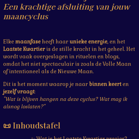
Een krachtige afsluiting van jouw
maancyclus
E
lke
maanfase
heeft haar
unieke
energie
, en het
Laatste Kwartier
is de stille kracht in het geheel. Het
wordt vaak overgeslagen in rituelen en blogs,
omdat het niet spectaculair is zoals de Volle Maan
of intentioneel als de Nieuwe Maan.
Dit is het moment waarop je naar
binnen
keert
en
jezelf
vraagt
:
"Wat is blijven hangen na deze cyclus? Wat mag ik
alsnog loslaten?"
📜 Inhoudstafel
✨
Wat is het Laatste Kwartier precies?