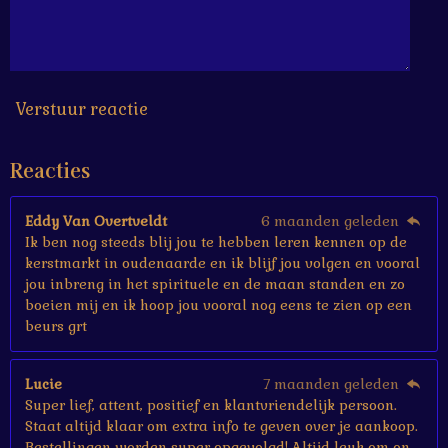
6
6
6
6
7
s
Verstuur reactie
t
e
Reacties
r
r
e
Eddy Van Overtveldt
6 maanden geleden
n
Ik ben nog steeds blij jou te hebben leren kennen op de
kerstmarkt in oudenaarde en ik blijf jou volgen en vooral
jou inbreng in het spirituele en de maan standen en zo
boeien mij en ik hoop jou vooral nog eens te zien op een
beurs grt
Lucie
7 maanden geleden
Super lief, attent, positief en klantvriendelijk persoon.
Staat altijd klaar om extra info te geven over je aankoop.
Bestellingen worden super opgevolgd! Altijd leuk om on